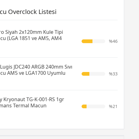
cu Overclock Listesi
ro Siyah 2x120mm Kule Tipi
ucu (LGA 1851 ve AM5, AM4
%46
Lugis JDC240 ARGB 240mm Sıvı
ucu AM5 ve LGA1700 Uyumlu
%33
y Kryonaut TG-K-001-RS 1gr
rmans Termal Macun
%21