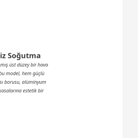
siz Soğutma
nmış üst düzey bir hava
n bu model, hem güçlü
 ısı borusu, alüminyum
asalarına estetik bir