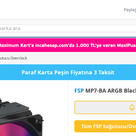
Payla
utucu Overclock
Paraf Karta Peşin Fiyatına 3 Taksit
FSP
MP7-BA ARGB Black
Tüm FSP Soğutucu/Ov