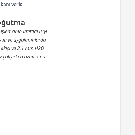
anı verir.
Soğutma
lemcinin ürettiği ısıyı
 oyun ve uygulamalarda
a akışı ve 2.1 mm H2O
iz çalışırken uzun ömür