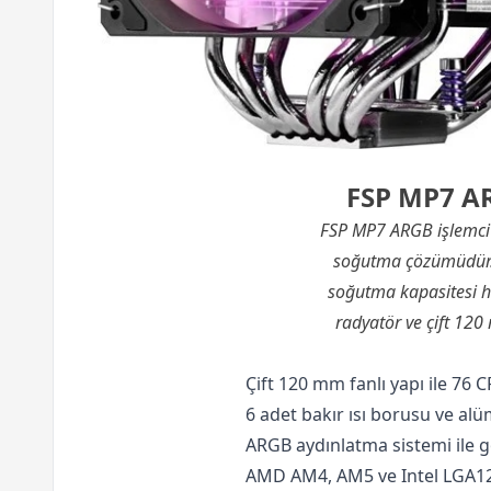
FSP MP7 AR
FSP MP7 ARGB
işlemc
soğutma çözümüdür. O
soğutma kapasitesi he
radyatör ve çift 120
Çift 120 mm fanlı yapı ile 76
6 adet bakır ısı borusu ve al
ARGB aydınlatma sistemi ile gö
AMD AM4, AM5 ve Intel LGA12