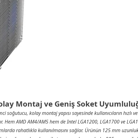
olay Montaj ve Geniş Soket Uyumlulu
i soğutucu, kolay montaj yapısı sayesinde kullanıcıların hızlı 
ır. Hem AMD AM4/AM5 hem de Intel LGA1200, LGA1700 ve LGA18
ormlarda rahatlıkla kullanılmasını sağlar. Ürünün 125 mm uzunlu