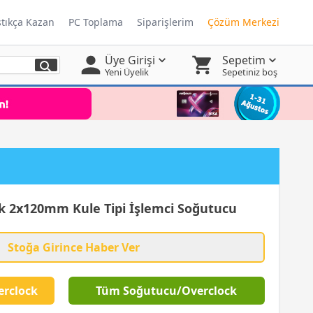
ştıkça Kazan
PC Toplama
Siparişlerim
Çözüm Merkezi
Üye Girişi
Sepetim
Yeni Üyelik
Sepetiniz boş
 2x120mm Kule Tipi İşlemci Soğutucu
Stoğa Girince Haber Ver
erclock
Tüm Soğutucu/Overclock