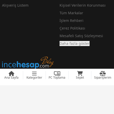
Alışveriş Listem
Kişisel Verilerin Korunması
Tüm Markalar
İşlem Rehberi
Çerez Politikası
Mesafeli Satış Sözleşmesi
Daha fazla göster
Ana Sayfa
Kategoriler
PC Toplama
Sepet
Siparişlerim
En Ucuz Teknoloji Fiyatlarını arayanlara incehesap.com
© 2008 - 2026
incehesap.com
Designed by
zendizayn.com