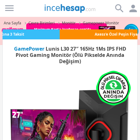
Incehesap
Ana Sayfa
Çevre Birimleri
Monitör
Gamepower Monitör
Axess'e Özel Peşin Fiyatına 6 Taksit
GamePower
Lunis L30 27″ 165Hz 1Ms IPS FHD
Pivot Gaming Monitör (Ölü Pikselde Anında
Değişim)