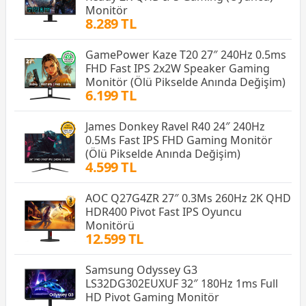
Monitör
8.289 TL
GamePower Kaze T20 27″ 240Hz 0.5ms
FHD Fast IPS 2x2W Speaker Gaming
Monitör (Ölü Pikselde Anında Değişim)
6.199 TL
James Donkey Ravel R40 24″ 240Hz
0.5Ms Fast IPS FHD Gaming Monitör
(Ölü Pikselde Anında Değişim)
4.599 TL
AOC Q27G4ZR 27″ 0.3Ms 260Hz 2K QHD
HDR400 Pivot Fast IPS Oyuncu
Monitörü
12.599 TL
Samsung Odyssey G3
LS32DG302EUXUF 32″ 180Hz 1ms Full
HD Pivot Gaming Monitör