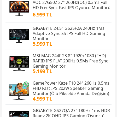
AOC 27G50Z 27″ 260Hz(OC) 0.3ms Full
HD FreeSync Fast IPS Oyuncu Monitörü
6.999 TL
GIGABYTE 24.5″ GS25F2A 240Hz 1Ms
Adaptive-Sync SS IPS Full HD Gaming
Monitör
5.999 TL
MSI MAG 244F 23.8″ 1920x1080 (FHD)
RAPID IPS FLAT 200Hz 0.5Ms Free Sync
Gaming Monitör
5.199 TL
GamePower Kaze T10 24″ 260Hz 0.5ms
FHD Fast IPS 2x2W Speaker Gaming
Monitör (Ölü Pikselde Anında Değişim)
4.999 TL
GIGABYTE GS27QA 27″ 180Hz 1ms HDR
Ready 2K QHD IPS Gaming (Oyuncu)