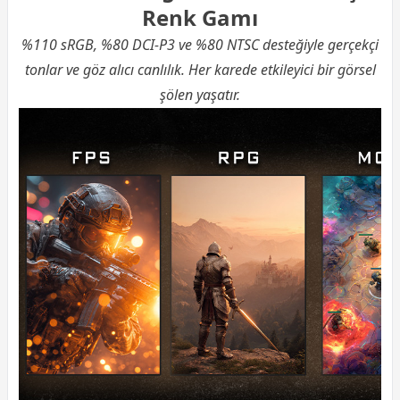
Renk Gamı
%110 sRGB, %80 DCI-P3 ve %80 NTSC desteğiyle gerçekçi
tonlar ve göz alıcı canlılık. Her karede etkileyici bir görsel
şölen yaşatır.