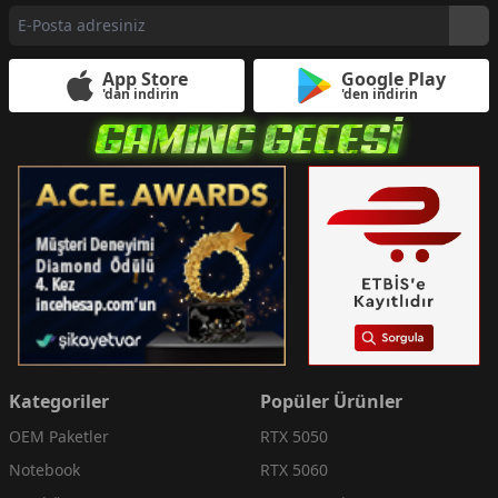
App Store
Google Play
'dan indirin
'den indirin
Kategoriler
Popüler Ürünler
OEM Paketler
RTX 5050
Notebook
RTX 5060