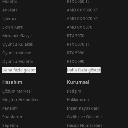
Monitör
RTX 5060 Ti
Anakart
AMD RX 9060 XT
İşlemci
AMD RX 9070 XT
Ekran Kartı
AMD RX 9070
Mekanik Klavye
RTX 5070
Oyuncu Kulaklık
RTX 5070 Ti
Oyuncu Mouse
RTX 5080
Oyuncu Monitör
RTX 5090
Daha fazla göster
Daha fazla göster
Hesabım
Kurumsal
Çözüm Merkezi
İletişim
Müşteri Hizmetleri
Hakkımızda
Panelim
İnsan Kaynakları
Puanlarım
Gizlilik ve Güvenlik
Sepetim
Hesap Numaraları