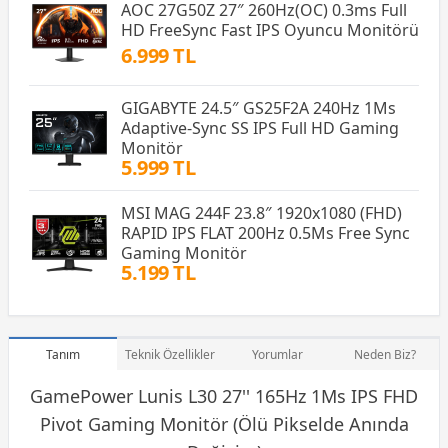
AOC 27G50Z 27″ 260Hz(OC) 0.3ms Full
HD FreeSync Fast IPS Oyuncu Monitörü
6.999 TL
GIGABYTE 24.5″ GS25F2A 240Hz 1Ms
Adaptive-Sync SS IPS Full HD Gaming
Monitör
5.999 TL
MSI MAG 244F 23.8″ 1920x1080 (FHD)
RAPID IPS FLAT 200Hz 0.5Ms Free Sync
Gaming Monitör
5.199 TL
Tanım
Teknik Özellikler
Yorumlar
Neden Biz?
GamePower Lunis L30 27'' 165Hz 1Ms IPS FHD
Pivot
Gaming Monitör
(Ölü Pikselde Anında