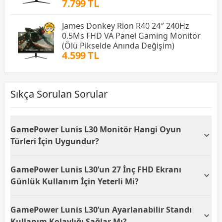
7.799 TL
James Donkey Rion R40 24″ 240Hz
0.5Ms FHD VA Panel Gaming Monitör
(Ölü Pikselde Anında Değişim)
4.599 TL
Sıkça Sorulan Sorular
GamePower Lunis L30 Monitör Hangi Oyun
Türleri İçin Uygundur?
GamePower Lunis L30, 165Hz yenileme hızı ve 1ms
GamePower Lunis L30’un 27 İnç FHD Ekranı
tepki süresi sayesinde FPS, MOBA ve rekabetçi
oyunlarda yüksek akıcılık sunar. IPS paneli ile renk
Günlük Kullanım İçin Yeterli Mi?
doğruluğu sağlayarak hem hızlı sahnelerde hem de
detaylı oyunlarda net bir görüntü elde etmenizi
GamePower Lunis L30’un 27 inç FHD çözünürlüğü
GamePower Lunis L30’un Ayarlanabilir Standı
sağlar. FreeSync ve G-Sync desteği ile ekran
günlük kullanım, film izleme ve genel oyun deneyimi
yırtılmalarını azaltarak daha kararlı bir oyun
için yeterli bir netlik sağlar. IPS panel sayesinde
Kullanım Kolaylığı Sağlar Mı?