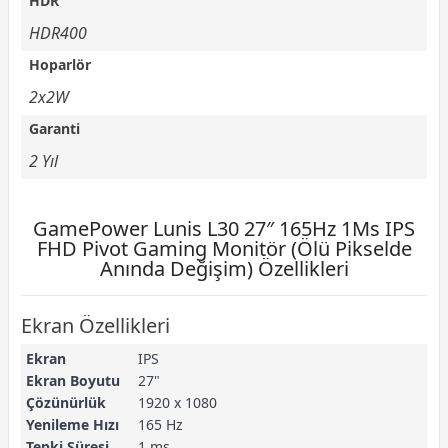
HDR
HDR400
Hoparlör
2x2W
Garanti
2 Yıl
GamePower Lunis L30 27″ 165Hz 1Ms IPS
FHD Pivot Gaming Monitör (Ölü Pikselde
Anında Değişim) Özellikleri
Ekran Özellikleri
Ekran
IPS
Ekran Boyutu
27"
Çözünürlük
1920 x 1080
Yenileme Hızı
165 Hz
Tepki Süresi
1 ms.