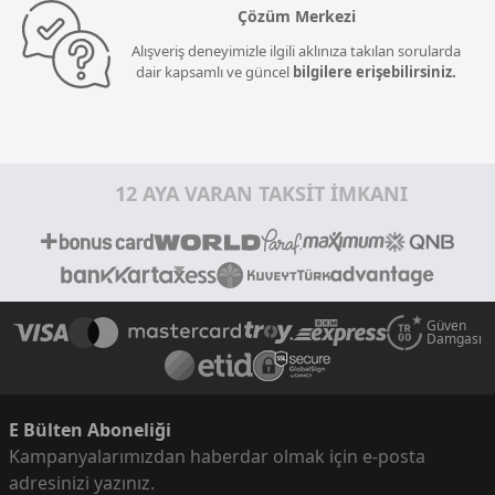
Çözüm Merkezi
Alışveriş deneyimizle ilgili aklınıza takılan sorularda
dair kapsamlı ve güncel
bilgilere erişebilirsiniz.
12 AYA VARAN TAKSİT İMKANI
Güven
Damgası
E Bülten Aboneliği
Kampanyalarımızdan haberdar olmak için e-posta
adresinizi yazınız.