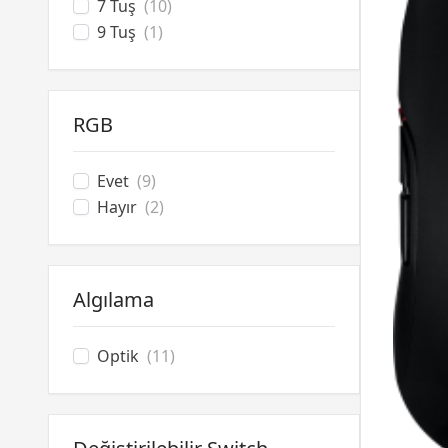
7 Tuş
(10)
9 Tuş
(1)
RGB
Evet
(9)
Hayır
(2)
Algılama
Optik
(11)