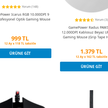
Yorum (148)
Power Icarus RGB 10.000DPI 9
rofesyonel Optik Gaming Mouse
Yorum (3)
GamePower Radus PAW
12.000DPI Kablosuz Beyaz Ult
999 TL
Gaming Mouse (Grip Tape He
Peşin Fiyatına 3 Taksit
12 Ay x 118 TL taksitle
1.379 TL
Peşin Fiyatına 3 Taksit
ÜRÜNE GIT
Peşin Fiyatına 3 Taksit
12 Ay x 162 TL taksitle
Peşin Fiyatına 3 Taksit
ÜRÜNE GIT