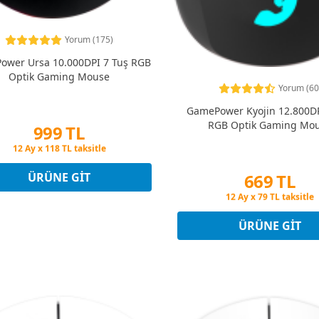
Yorum (175)
wer Ursa 10.000DPI 7 Tuş RGB
Optik Gaming Mouse
Yorum (60
GamePower Kyojin 12.800DP
RGB Optik Gaming Mo
999 TL
Peşin Fiyatına 3 Taksit
12 Ay x 118 TL taksitle
Peşin Fiyatına 3 Taksit
669 TL
ÜRÜNE GIT
Peşin Fiyatına 3 Taksit
12 Ay x 79 TL taksitle
Peşin Fiyatına 3 Taksit
ÜRÜNE GIT