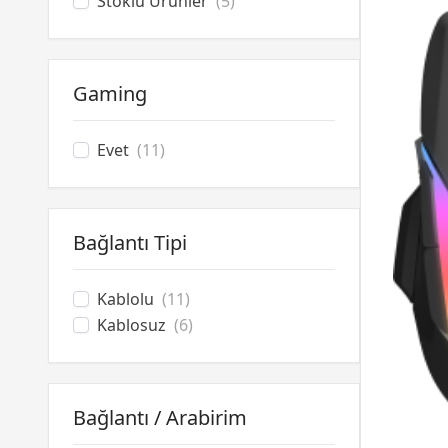
Stoklu Ürünler
(5)
SteelSeries
(32)
Wraith
(46)
Gaming
Evet
(11)
Bağlantı Tipi
Kablolu
(11)
Kablosuz
(6)
Bağlantı / Arabirim