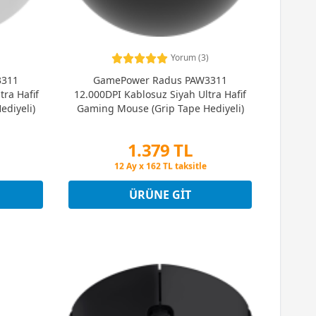
Yorum (3)
3311
GamePower Radus PAW3311
ra Hafif
12.000DPI Kablosuz Siyah Ultra Hafif
diyeli)
Gaming Mouse (Grip Tape Hediyeli)
1.379 TL
Peşin Fiyatına 3 Taksit
12 Ay x 162 TL taksitle
Peşin Fiyatına 3 Taksit
ÜRÜNE GIT