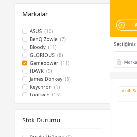
Ekipman Aksesuarları
Altyapı Ekipmanları
Markalar
ASUS
(10)
BenQ Zowie
(7)
Seçtiğiniz
Bloody
(11)
GLORIOUS
(8)
Marka
Gamepower
(11)
HAWK
(9)
James Donkey
(6)
Keychron
(1)
Akıllı 
Logitech
(15)
MSI
(11)
MageGee
(1)
Rampage
(3)
Stok Durumu
Rapoo
(3)
Razer
(20)