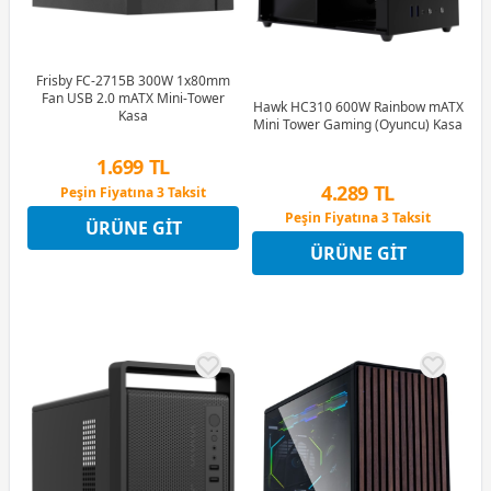
Frisby FC-2715B 300W 1x80mm
Fan USB 2.0 mATX Mini-Tower
Hawk HC310 600W Rainbow mATX
Kasa
Mini Tower Gaming (Oyuncu) Kasa
1.699 TL
4.289 TL
Peşin Fiyatına 3 Taksit
12 Ay x 200 TL taksitle
Peşin Fiyatına 3 Taksit
ÜRÜNE GIT
Peşin Fiyatına 3 Taksit
12 Ay x 505 TL taksitle
ÜRÜNE GIT
Peşin Fiyatına 3 Taksit