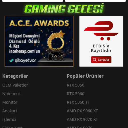
Kategoriler
Popüler Ürünler
OEM Paketler
RTX 5050
Notebook
RTX 5060
Monitör
RTX 5060 Ti
Anakart
AMD RX 9060 XT
İşlemci
AMD RX 9070 XT
Ekran Kartı
AMD RX 9070