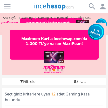
Incehesap
Ana Sayfa
Gaming
Gaming PC Bileşenleri
Gaming Kasa
Filtrele
Sırala
Seçtiğiniz kriterlere uyan
12
adet Gaming Kasa
bulundu.