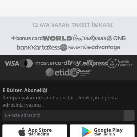
12 AYA VARAN TAKSİT İMKANI
Güven
Damgası
E Bülten Aboneliği
Kampanyalarımızdan haberdar olmak için e-posta
adresinizi yazınız.
App Store
Google Play
'dan indirin
'den indirin