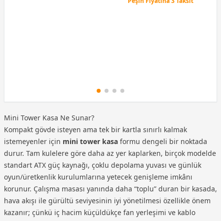
Peşin Fiyatına 3 Taksit
12 Ay x 89 TL taksitle
Peşin Fiyatına 3 Taksit
Mini Tower Kasa Ne Sunar?
Kompakt gövde isteyen ama tek bir kartla sınırlı kalmak
istemeyenler için
mini tower kasa
formu dengeli bir noktada
durur. Tam kulelere göre daha az yer kaplarken, birçok modelde
standart ATX güç kaynağı, çoklu depolama yuvası ve günlük
oyun/üretkenlik kurulumlarına yetecek genişleme imkânı
korunur. Çalışma masası yanında daha “toplu” duran bir kasada,
hava akışı ile gürültü seviyesinin iyi yönetilmesi özellikle önem
kazanır; çünkü iç hacim küçüldükçe fan yerleşimi ve kablo