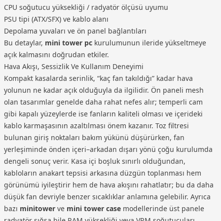
CPU soğutucu yüksekliği / radyatör ölçüsü uyumu
PSU tipi (ATX/SFX) ve kablo alanı
Depolama yuvaları ve ön panel bağlantıları
Bu detaylar,
mini tower pc
kurulumunun ileride yükseltmeye
açık kalmasını doğrudan etkiler.
Hava Akışı, Sessizlik Ve Kullanım Deneyimi
Kompakt kasalarda serinlik, “kaç fan takıldığı” kadar hava
yolunun ne kadar açık olduğuyla da ilgilidir. Ön paneli mesh
olan tasarımlar genelde daha rahat nefes alır; temperli cam
gibi kapalı yüzeylerde ise fanların kaliteli olması ve içerideki
kablo karmaşasının azaltılması önem kazanır. Toz filtresi
bulunan giriş noktaları bakım yükünü düşürürken, fan
yerleşiminde önden içeri–arkadan dışarı yönü çoğu kurulumda
dengeli sonuç verir. Kasa içi boşluk sınırlı olduğundan,
kabloların anakart tepsisi arkasına düzgün toplanması hem
görünümü iyileştirir hem de hava akışını rahatlatır; bu da daha
düşük fan devriyle benzer sıcaklıklar anlamına gelebilir. Ayrıca
bazı
minitower
ve
mini tower case
modellerinde üst panele
radyatör sığsa bile RAM yüksekliği veya VRM soğutucuları