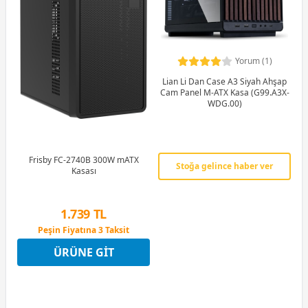
Yorum (1)
Lian Li Dan Case A3 Siyah Ahşap
Cam Panel M-ATX Kasa (G99.A3X-
WDG.00)
Frisby FC-2740B 300W mATX
Stoğa gelince haber ver
Kasası
1.739 TL
Peşin Fiyatına 3 Taksit
12 Ay x 205 TL taksitle
ÜRÜNE GIT
Peşin Fiyatına 3 Taksit