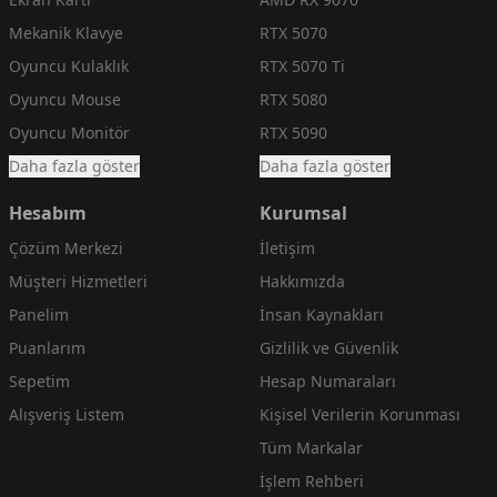
Mekanik Klavye
RTX 5070
Oyuncu Kulaklık
RTX 5070 Ti
Oyuncu Mouse
RTX 5080
Oyuncu Monitör
RTX 5090
Daha fazla göster
Daha fazla göster
Hesabım
Kurumsal
Çözüm Merkezi
İletişim
Müşteri Hizmetleri
Hakkımızda
Panelim
İnsan Kaynakları
Puanlarım
Gizlilik ve Güvenlik
Sepetim
Hesap Numaraları
Alışveriş Listem
Kişisel Verilerin Korunması
Tüm Markalar
İşlem Rehberi