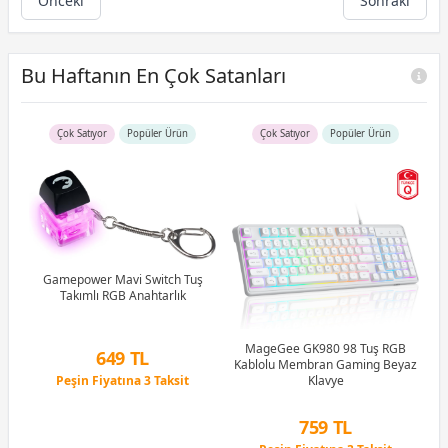
Önceki
Sonraki
Bu Haftanın En Çok Satanları
Çok Satıyor
Popüler Ürün
Çok Satıyor
Popüler Ürün
R5
u)
)
Gamepower Mavi Switch Tuş
Takımlı RGB Anahtarlık
Li
MageGee GK980 98 Tuş RGB
649 TL
Kablolu Membran Gaming Beyaz
Peşin Fiyatına 3 Taksit
Klavye
12 Ay x 76 TL taksitle
Peşin Fiyatına 3 Taksit
759 TL