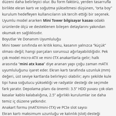
düzeni daha belirleyici olur. Bu form faktörü, yerden tasarrufla
birlikte ekran kartı ve soğutma yükseltmesi düşünen, “orta boy”
kurulum hedefleyen kullanıcıların sık tercih ettiği bir seçenek.
Uyumlu model ararken
Mini Tower bilgisayar kasası
odaklı
ürünlerde ölçü ve desteklenen bileşen detaylarını yakından
okumak en sağlıklısıdır.
Boyutlar Ve Donanım Uyumluluğu
Mini tower sınıfında en kritik konu, kasanın yalnızca “küçük”
olması değil; hangi parçaları sorunsuz ağırlayabildiğidir. Pek
çok model micro-ATX ve mini-ITX anakartlarla gelir; halk
arasında “
mini atx kasa
” diye aranan yapı çoğu zaman mATX
uyumluluğunu işaret eder. Ekran kartı tarafında uzunluk (mm)
değeri, üst seviye kartlarda belirleyici olabilir; aynı şekilde kule
tipi hava soğutucu yüksekliği ve radyatör desteği de seçimde
fark yaratır. Depolama planı da önemli: 3.5” HDD yuvası çok olan
kasalar kablo kalabalığına, 2.5” ağırlıklı kurulumlar ise daha
temiz iç düzene yatkındır.
Anakart formu (mATX/mini-ITX) ve PCIe slot sayısı
Ekran kartı maksimum uzunluğu ve kalınlık (slot) desteği