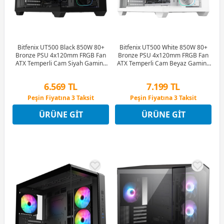
Bitfenix UT500 Black 850W 80+
Bitfenix UT500 White 850W 80+
Bronze PSU 4x120mm FRGB Fan
Bronze PSU 4x120mm FRGB Fan
ATX Temperli Cam Siyah Gaming
ATX Temperli Cam Beyaz Gaming
(Oyuncu) Kasa
(Oyuncu) Kasa
6.569 TL
7.199 TL
Peşin Fiyatına 3 Taksit
Peşin Fiyatına 3 Taksit
12 Ay x 773 TL taksitle
12 Ay x 847 TL taksitle
ÜRÜNE GIT
ÜRÜNE GIT
Peşin Fiyatına 3 Taksit
Peşin Fiyatına 3 Taksit