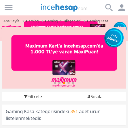
Incehesap
Ana Sayfa
Gaming
Gaming PC Bileşenleri
Gaming Kasa
Filtrele
Sırala
Gaming Kasa kategorisindeki
351
adet ürün
listelenmektedir.