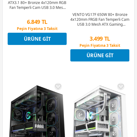
ATX3.1 80+ Bronze 4x120mm RGB
Fan Temperli Cam USB 3.0 Mesh
ATX Gaming (Oyuncu) Kasa
VENTO VG17F 650W 80+ Bronze
4x120mm FRGB Fan Temperli Cam
6.849 TL
USB 3.0 Mesh ATX Gaming
Peşin Fiyatına 3 Taksit
(Oyuncu) Kasa
12 Ay x 806 TL taksitle
3.499 TL
ÜRÜNE GIT
Peşin Fiyatına 3 Taksit
Peşin Fiyatına 3 Taksit
12 Ay x 412 TL taksitle
ÜRÜNE GIT
Peşin Fiyatına 3 Taksit