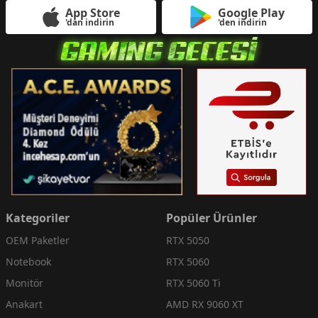
App Store
Google Play
'dan indirin
'den indirin
Kategoriler
Popüler Ürünler
OEM Paketler
RTX 5050
Notebook
RTX 5060
Monitör
RTX 5060 Ti
Anakart
AMD RX 9060 XT