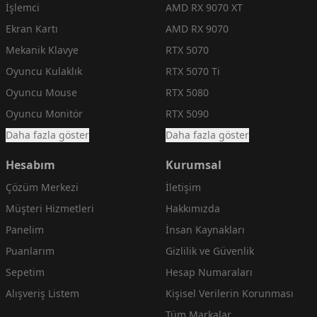
İşlemci
AMD RX 9070 XT
Ekran Kartı
AMD RX 9070
Mekanik Klavye
RTX 5070
Oyuncu Kulaklık
RTX 5070 Ti
Oyuncu Mouse
RTX 5080
Oyuncu Monitör
RTX 5090
Daha fazla göster
Daha fazla göster
Hesabım
Kurumsal
Çözüm Merkezi
İletişim
Müşteri Hizmetleri
Hakkımızda
Panelim
İnsan Kaynakları
Puanlarım
Gizlilik ve Güvenlik
Sepetim
Hesap Numaraları
Alışveriş Listem
Kişisel Verilerin Korunması
Tüm Markalar