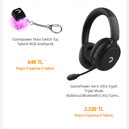
B)
Ram
Gamepower Mavi Switch Tuş
Takımlı RGB Anahtarlık
G
1M
649 TL
Peşin Fiyatına 3 Taksit
12 Ay x 76 TL taksitle
Peşin Fiyatına 3 Taksit
GamePower Aero Ultra Siyah
Triple Mode
(Kablosuz/Bluetooth/2.4G) Gaming
(Oyuncu) Kulaklık
2.329 TL
Peşin Fiyatına 3 Taksit
12 Ay x 274 TL taksitle
Peşin Fiyatına 3 Taksit