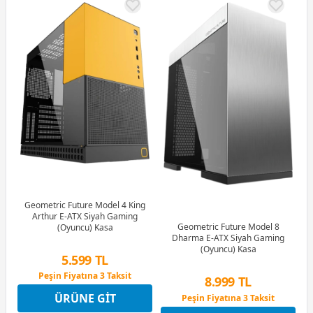
Geometric Future Model 4 King
Arthur E-ATX Siyah Gaming
Geometric Future Model 8
(Oyuncu) Kasa
Dharma E-ATX Siyah Gaming
(Oyuncu) Kasa
5.599 TL
Peşin Fiyatına 3 Taksit
8.999 TL
12 Ay x 659 TL taksitle
ÜRÜNE GIT
Peşin Fiyatına 3 Taksit
Peşin Fiyatına 3 Taksit
12 Ay x 1.059 TL taksitle