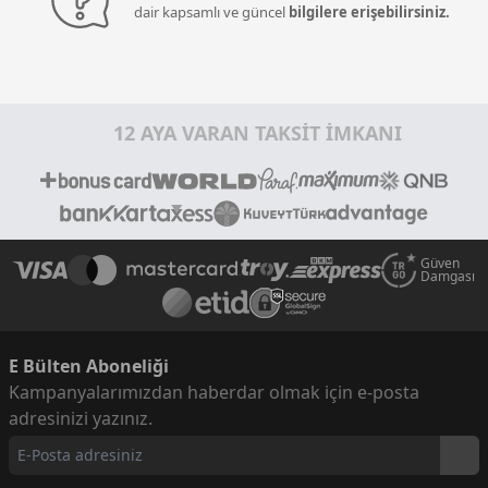
dair kapsamlı ve güncel
bilgilere erişebilirsiniz.
12 AYA VARAN TAKSİT İMKANI
Güven
Damgası
E Bülten Aboneliği
Kampanyalarımızdan haberdar olmak için e-posta
adresinizi yazınız.