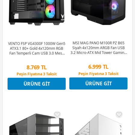
MSI MAG PANO M100R PZ B65
VENTO FSP VG4300F 1000W Gen5
Siyah 4x120mm ARGB Fan USB
ATX3.1 80+ Gold 4x120mm RGB
3.2 Micro-ATX Mid Tower Gaming
Fan Temperli Cam USB 3.0 Mesh
(Oyuncu) Kasa
ATX Gaming (Oyuncu) Kasa
6.999 TL
8.769 TL
Peşin Fiyatına 3 Taksit
Peşin Fiyatına 3 Taksit
12 Ay x 823 TL taksitle
12 Ay x 1.032 TL taksitle
ÜRÜNE GIT
ÜRÜNE GIT
Peşin Fiyatına 3 Taksit
Peşin Fiyatına 3 Taksit