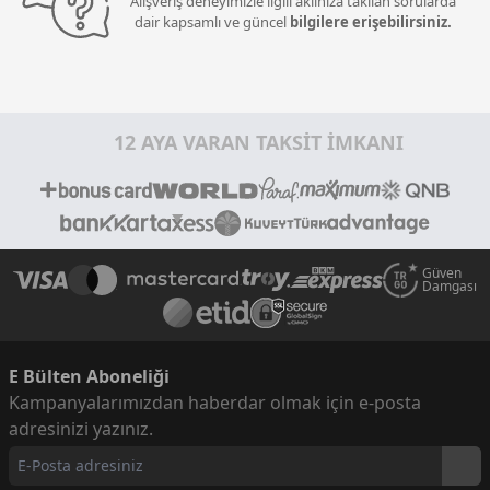
Alışveriş deneyimizle ilgili aklınıza takılan sorularda
dair kapsamlı ve güncel
bilgilere erişebilirsiniz.
12 AYA VARAN TAKSİT İMKANI
Güven
Damgası
E Bülten Aboneliği
Kampanyalarımızdan haberdar olmak için e-posta
adresinizi yazınız.