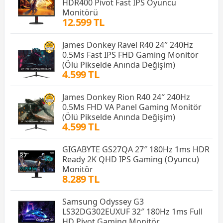
HDR400 Pivot Fast IPS Oyuncu
Monitörü
12.599 TL
James Donkey Ravel R40 24″ 240Hz
0.5Ms Fast IPS FHD Gaming Monitör
(Ölü Pikselde Anında Değişim)
4.599 TL
James Donkey Rion R40 24″ 240Hz
0.5Ms FHD VA Panel Gaming Monitör
(Ölü Pikselde Anında Değişim)
4.599 TL
GIGABYTE GS27QA 27″ 180Hz 1ms HDR
Ready 2K QHD IPS Gaming (Oyuncu)
Monitör
8.289 TL
Samsung Odyssey G3
LS32DG302EUXUF 32″ 180Hz 1ms Full
HD Pivot Gaming Monitör