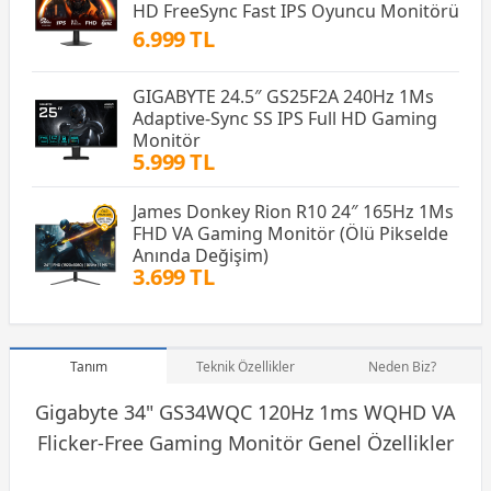
HD FreeSync Fast IPS Oyuncu Monitörü
6.999 TL
GIGABYTE 24.5″ GS25F2A 240Hz 1Ms
Adaptive-Sync SS IPS Full HD Gaming
Monitör
5.999 TL
James Donkey Rion R10 24″ 165Hz 1Ms
FHD VA Gaming Monitör (Ölü Pikselde
Anında Değişim)
3.699 TL
Tanım
Teknik Özellikler
Neden Biz?
Gigabyte 34" GS34WQC 120Hz 1ms WQHD VA
Flicker-Free
Gaming Monitör
Genel Özellikler