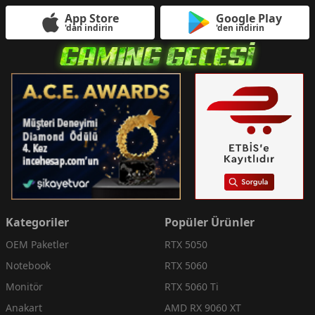
App Store
Google Play
'dan indirin
'den indirin
Kategoriler
Popüler Ürünler
OEM Paketler
RTX 5050
Notebook
RTX 5060
Monitör
RTX 5060 Ti
Anakart
AMD RX 9060 XT