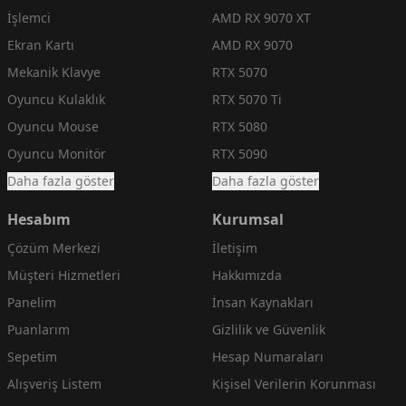
İşlemci
AMD RX 9070 XT
Ekran Kartı
AMD RX 9070
Mekanik Klavye
RTX 5070
Oyuncu Kulaklık
RTX 5070 Ti
Oyuncu Mouse
RTX 5080
Oyuncu Monitör
RTX 5090
Daha fazla göster
Daha fazla göster
Hesabım
Kurumsal
Çözüm Merkezi
İletişim
Müşteri Hizmetleri
Hakkımızda
Panelim
İnsan Kaynakları
Puanlarım
Gizlilik ve Güvenlik
Sepetim
Hesap Numaraları
Alışveriş Listem
Kişisel Verilerin Korunması