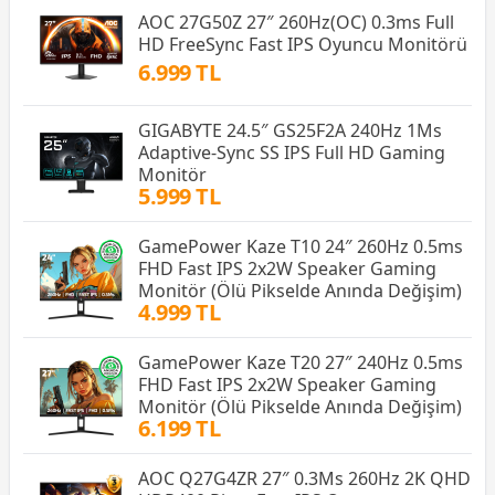
AOC 27G50Z 27″ 260Hz(OC) 0.3ms Full
HD FreeSync Fast IPS Oyuncu Monitörü
6.999 TL
GIGABYTE 24.5″ GS25F2A 240Hz 1Ms
Adaptive-Sync SS IPS Full HD Gaming
Monitör
5.999 TL
GamePower Kaze T10 24″ 260Hz 0.5ms
FHD Fast IPS 2x2W Speaker Gaming
Monitör (Ölü Pikselde Anında Değişim)
4.999 TL
GamePower Kaze T20 27″ 240Hz 0.5ms
FHD Fast IPS 2x2W Speaker Gaming
Monitör (Ölü Pikselde Anında Değişim)
6.199 TL
AOC Q27G4ZR 27″ 0.3Ms 260Hz 2K QHD