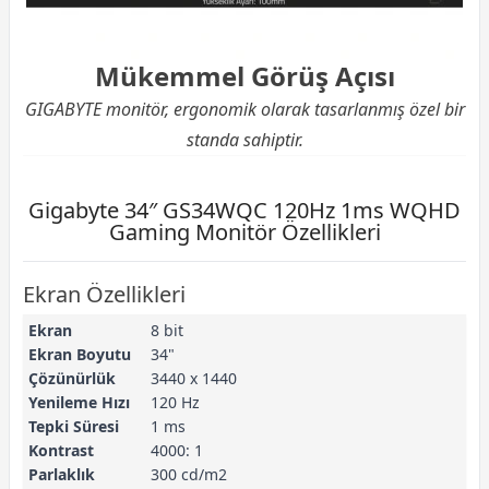
Mükemmel Görüş Açısı
GIGABYTE monitör, ergonomik olarak tasarlanmış özel bir
standa sahiptir.
Gigabyte 34″ GS34WQC 120Hz 1ms WQHD
Gaming Monitör Özellikleri
Ekran Özellikleri
Ekran
8 bit
Ekran Boyutu
34"
Çözünürlük
3440 x 1440
Yenileme Hızı
120 Hz
Tepki Süresi
1 ms
Kontrast
4000: 1
Parlaklık
300 cd/m2