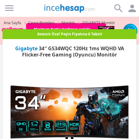
Incehesap
Ana Sayfa
Çevre Birimleri
Monitör
GIGABYTE Monitör
Paraf Karta Peşin Fiyatına 3 Taksit
Gigabyte
34″ GS34WQC 120Hz 1ms WQHD VA
Flicker-Free Gaming (Oyuncu) Monitör