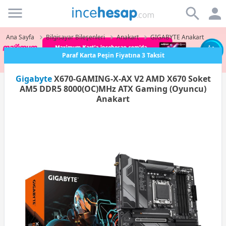
Incehesap
Ana Sayfa
Bilgisayar Bileşenleri
Anakart
GIGABYTE Anakart
Paraf Karta Peşin Fiyatına 3 Taksit
Gigabyte
X670-GAMING-X-AX V2 AMD X670 Soket
AM5 DDR5 8000(OC)MHz ATX Gaming (Oyuncu)
Anakart