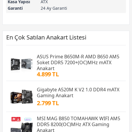
Kasa Yapısı
ATX
Garanti
24 Ay Garanti
En Çok Satılan Anakart Listesi
ASUS Prime B650M-R AMD B650 AM5
Soket DDR5 7200+(OC)MHz mATX
Anakart
4.899 TL
Gigabyte A520M K V2 1.0 DDR4 mATX
Gaming Anakart
2.799 TL
MSI MAG B850 TOMAHAWK WIFI AM5
DDR5 8200(OC)MHz ATX Gaming
Anakart