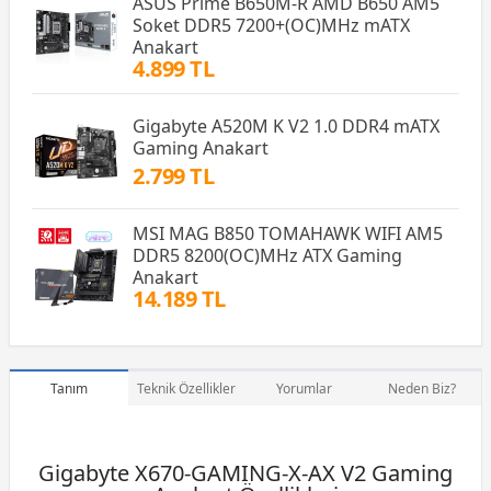
ASUS Prime B650M-R AMD B650 AM5
Soket DDR5 7200+(OC)MHz mATX
Anakart
4.899 TL
Gigabyte A520M K V2 1.0 DDR4 mATX
Gaming Anakart
2.799 TL
MSI MAG B850 TOMAHAWK WIFI AM5
DDR5 8200(OC)MHz ATX Gaming
Anakart
14.189 TL
Tanım
Teknik Özellikler
Yorumlar
Neden Biz?
Gigabyte X670-GAMING-X-AX V2 Gaming