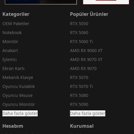
Kategoriler
Popüler Ürünler
OEM Paketler
RTX 5050
Notebook
RTX 5060
Monitör
RTX 5060 Ti
Anakart
AMD RX 9060 XT
İşlemci
AMD RX 9070 XT
Ekran Kartı
AMD RX 9070
Mekanik Klavye
RTX 5070
Oyuncu Kulaklık
RTX 5070 Ti
Oyuncu Mouse
RTX 5080
Oyuncu Monitör
RTX 5090
Daha fazla göster
Daha fazla göster
Hesabım
Kurumsal