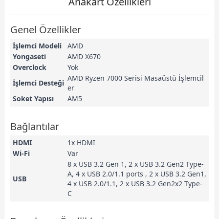
Anakart Özellikleri
Genel Özellikler
İşlemci Modeli
AMD
Yongaseti
AMD X670
Overclock
Yok
AMD Ryzen 7000 Serisi Masaüstü İşlemcil
İşlemci Desteği
er
Soket Yapısı
AM5
Bağlantılar
HDMI
1x HDMI
Wi-Fi
Var
8 x USB 3.2 Gen 1, 2 x USB 3.2 Gen2 Type-
A, 4 x USB 2.0/1.1 ports , 2 x USB 3.2 Gen1,
USB
4 x USB 2.0/1.1, 2 x USB 3.2 Gen2x2 Type-
C