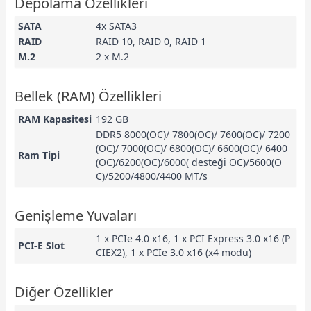
Depolama Özellikleri
SATA
4x SATA3
RAID
RAID 10, RAID 0, RAID 1
M.2
2 x M.2
Bellek (RAM) Özellikleri
RAM Kapasitesi
192 GB
DDR5 8000(OC)/ 7800(OC)/ 7600(OC)/ 7200
(OC)/ 7000(OC)/ 6800(OC)/ 6600(OC)/ 6400
Ram Tipi
(OC)/6200(OC)/6000( desteği OC)/5600(O
C)/5200/4800/4400 MT/s
Genişleme Yuvaları
1 x PCIe 4.0 x16, 1 x PCI Express 3.0 x16 (P
PCI-E Slot
CIEX2), 1 x PCIe 3.0 x16 (x4 modu)
Diğer Özellikler