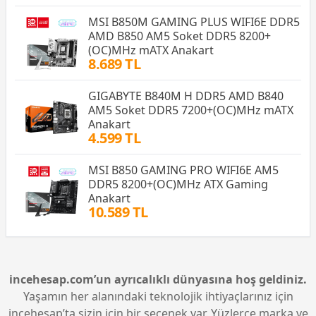
MSI B850M GAMING PLUS WIFI6E DDR5
AMD B850 AM5 Soket DDR5 8200+
(OC)MHz mATX Anakart
8.689 TL
GIGABYTE B840M H DDR5 AMD B840
AM5 Soket DDR5 7200+(OC)MHz mATX
Anakart
4.599 TL
MSI B850 GAMING PRO WIFI6E AM5
DDR5 8200+(OC)MHz ATX Gaming
Anakart
10.589 TL
incehesap.com’un ayrıcalıklı dünyasına hoş geldiniz.
Yaşamın her alanındaki teknolojik ihtiyaçlarınız için
incehesap’ta sizin için bir seçenek var. Yüzlerce marka ve