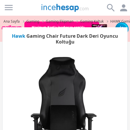
Incehesap
Ana Sayfa
Gaming
Gaming Ekipman
Gaming Koltuk
HAWK Gamin
Hawk
Gaming Chair Future Dark Deri Oyuncu
Koltuğu