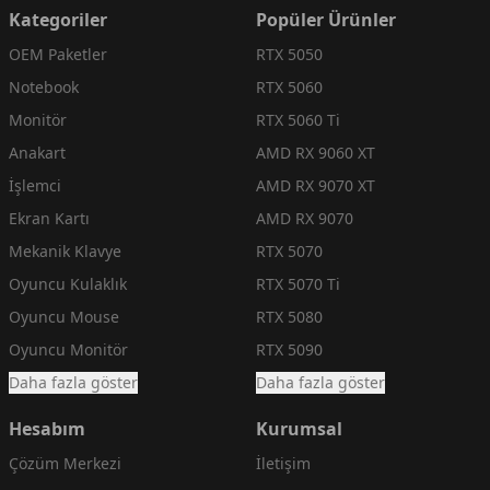
Kategoriler
Popüler Ürünler
OEM Paketler
RTX 5050
Notebook
RTX 5060
Monitör
RTX 5060 Ti
Anakart
AMD RX 9060 XT
İşlemci
AMD RX 9070 XT
Ekran Kartı
AMD RX 9070
Mekanik Klavye
RTX 5070
Oyuncu Kulaklık
RTX 5070 Ti
Oyuncu Mouse
RTX 5080
Oyuncu Monitör
RTX 5090
Daha fazla göster
Daha fazla göster
Hesabım
Kurumsal
Çözüm Merkezi
İletişim