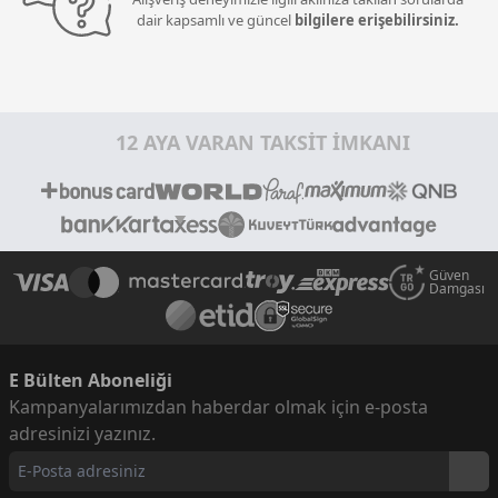
dair kapsamlı ve güncel
bilgilere erişebilirsiniz.
12 AYA VARAN TAKSİT İMKANI
Güven
Damgası
E Bülten Aboneliği
Kampanyalarımızdan haberdar olmak için e-posta
adresinizi yazınız.