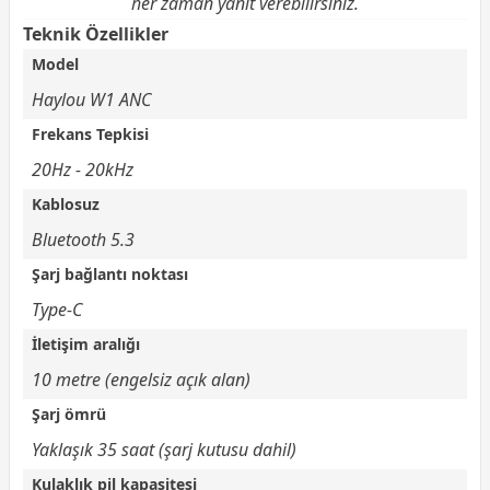
her zaman yanıt verebilirsiniz.
Teknik Özellikler
Model
Haylou W1 ANC
Frekans Tepkisi
20Hz - 20kHz
Kablosuz
Bluetooth 5.3
Şarj bağlantı noktası
Type-C
İletişim aralığı
10 metre (engelsiz açık alan)
Şarj ömrü
Yaklaşık 35 saat (şarj kutusu dahil)
Kulaklık pil kapasitesi