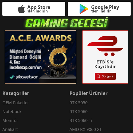
App Store
Google Play
'dan indirin
'den indirin
Kategoriler
Popüler Ürünler
OEM Paketler
RTX 5050
Notebook
RTX 5060
Monitör
RTX 5060 Ti
Anakart
AMD RX 9060 XT