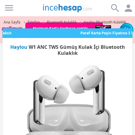
Incehesap
Ana Sayfa
Telefon
Bluetooth Kulaklık
Haylou Bluetooth Kulaklık
Paraf Karta Peşin Fiyatına 3 Taksit
Haylou
W1 ANC TWS Gümüş Kulak İçi Bluetooth
Kulaklık