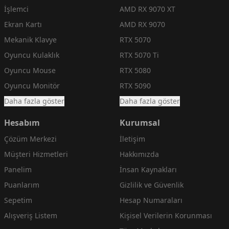
İşlemci
AMD RX 9070 XT
Ekran Kartı
AMD RX 9070
Mekanik Klavye
RTX 5070
Oyuncu Kulaklık
RTX 5070 Ti
Oyuncu Mouse
RTX 5080
Oyuncu Monitör
RTX 5090
Daha fazla göster
Daha fazla göster
Hesabım
Kurumsal
Çözüm Merkezi
İletişim
Müşteri Hizmetleri
Hakkımızda
Panelim
İnsan Kaynakları
Puanlarım
Gizlilik ve Güvenlik
Sepetim
Hesap Numaraları
Alışveriş Listem
Kişisel Verilerin Korunması