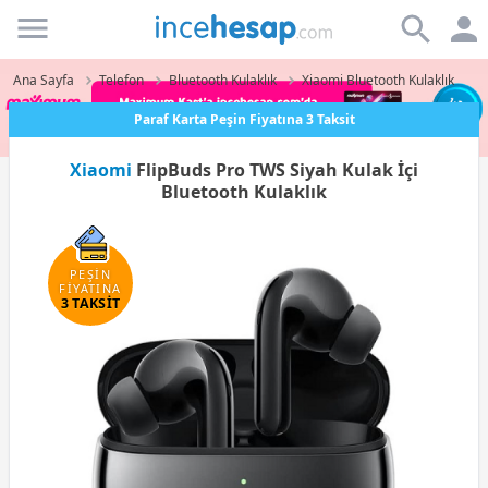
Incehesap
Ana Sayfa
Telefon
Bluetooth Kulaklık
Xiaomi Bluetooth Kulaklık
Paraf Karta Peşin Fiyatına 3 Taksit
Xiaomi
FlipBuds Pro TWS Siyah Kulak İçi
Bluetooth Kulaklık
PEŞİN
FİYATINA
3 TAKSİT