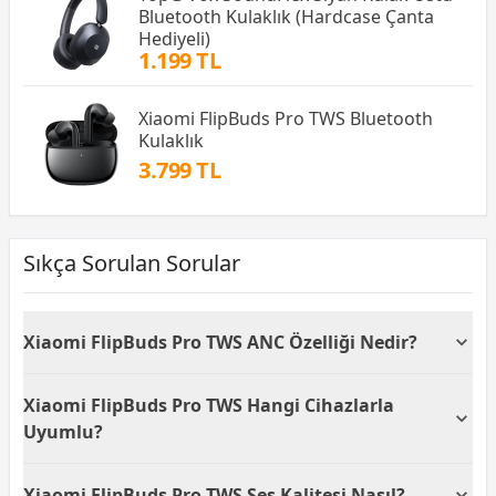
Bluetooth Kulaklık (Hardcase Çanta
Hediyeli)
1.199 TL
Xiaomi FlipBuds Pro TWS Bluetooth
Kulaklık
3.799 TL
Sıkça Sorulan Sorular
Xiaomi FlipBuds Pro TWS ANC Özelliği Nedir?
Xiaomi FlipBuds Pro TWS, Aktif Gürültü Önleme (ANC)
Xiaomi FlipBuds Pro TWS Hangi Cihazlarla
özelliğine sahiptir. Bu özellik, çevreden gelen
gürültüleri engelleyerek daha net ve kesintisiz bir
Uyumlu?
ses deneyimi sunar. Ofis, toplu taşıma ya da kalabalık
ortamlarda müzik veya podcast dinlerken büyük bir
Xiaomi FlipBuds Pro TWS, tüm marka akıllı
Xiaomi FlipBuds Pro TWS Ses Kalitesi Nasıl?
konfor sağlar.
telefonlarla uyumlu olarak kullanılabilir. Bluetooth