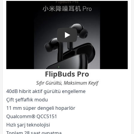
Xiaomi FlipBuds Pro TWS B
FlipBuds Pro
Sıfır Gürültü, Maksimum Keyif
40dB hibrit aktif gürültü engelleme
Çift şeffaflık modu
11 mm süper dengeli hoparlör
Qualcomm® QCC5151
Hızlı şarj teknolojisi
Toplam 28 saat oynatma