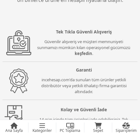
on binlerce ürüne en hesaplı fiyatlarla ulaşın.
Tek Tıkla Güvenli Alışveriş
Güvenilir alışveriş ve müşteri memnuniyeti
sunmamızı mümkün kılan operasyonel gücümüzü
keşfedin
.
Garanti
incehesap.com'da sunulan tüm ürünler yetkili
distribütör veya yetkili ithalatçı firma garantisi
altındadır.
Kolay ve Güvenli İade
14 gün içinde tüm ürünleri iade edebilirsiniz. Tek
şartımız
iade koşullarına
uygun olması.
Ana Sayfa
Kategoriler
PC Toplama
Sepet
Siparişlerim