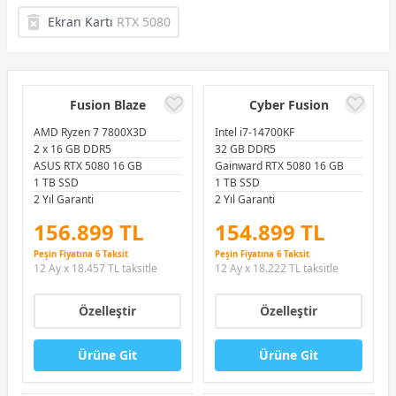
Ekran Kartı
RTX 5080
Fusion Blaze
Cyber Fusion
AMD Ryzen 7 7800X3D
Intel i7-14700KF
2 x 16 GB DDR5
32 GB DDR5
ASUS RTX 5080 16 GB
Gainward RTX 5080 16 GB
1 TB SSD
1 TB SSD
2 Yıl Garanti
2 Yıl Garanti
156.899 TL
154.899 TL
Peşin Fiyatına 6 Taksit
Peşin Fiyatına 6 Taksit
12 Ay x 18.457 TL taksitle
12 Ay x 18.222 TL taksitle
Özelleştir
Özelleştir
Ürüne Git
Ürüne Git