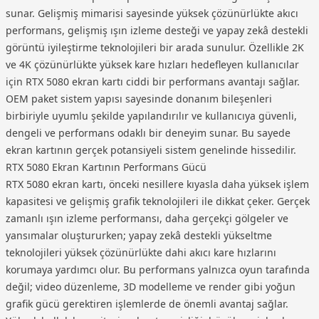
sunar. Gelişmiş mimarisi sayesinde yüksek çözünürlükte akıcı
performans, gelişmiş ışın izleme desteği ve yapay zekâ destekli
görüntü iyileştirme teknolojileri bir arada sunulur. Özellikle 2K
ve 4K çözünürlükte yüksek kare hızları hedefleyen kullanıcılar
için RTX 5080 ekran kartı ciddi bir performans avantajı sağlar.
OEM paket sistem yapısı sayesinde donanım bileşenleri
birbiriyle uyumlu şekilde yapılandırılır ve kullanıcıya güvenli,
dengeli ve performans odaklı bir deneyim sunar. Bu sayede
ekran kartının gerçek potansiyeli sistem genelinde hissedilir.
RTX 5080 Ekran Kartının Performans Gücü
RTX 5080 ekran kartı, önceki nesillere kıyasla daha yüksek işlem
kapasitesi ve gelişmiş grafik teknolojileri ile dikkat çeker. Gerçek
zamanlı ışın izleme performansı, daha gerçekçi gölgeler ve
yansımalar oluştururken; yapay zekâ destekli yükseltme
teknolojileri yüksek çözünürlükte dahi akıcı kare hızlarını
korumaya yardımcı olur. Bu performans yalnızca oyun tarafında
değil; video düzenleme, 3D modelleme ve render gibi yoğun
grafik gücü gerektiren işlemlerde de önemli avantaj sağlar.