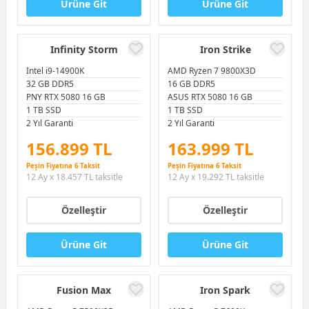
Ürüne Git
Ürüne Git
Infinity Storm
Iron Strike
Intel i9-14900K
AMD Ryzen 7 9800X3D
32 GB DDR5
16 GB DDR5
PNY RTX 5080 16 GB
ASUS RTX 5080 16 GB
1 TB SSD
1 TB SSD
2 Yıl Garanti
2 Yıl Garanti
156.899 TL
163.999 TL
Peşin Fiyatına 6 Taksit
Peşin Fiyatına 6 Taksit
12 Ay x 18.457 TL taksitle
12 Ay x 19.292 TL taksitle
Özelleştir
Özelleştir
Ürüne Git
Ürüne Git
Fusion Max
Iron Spark