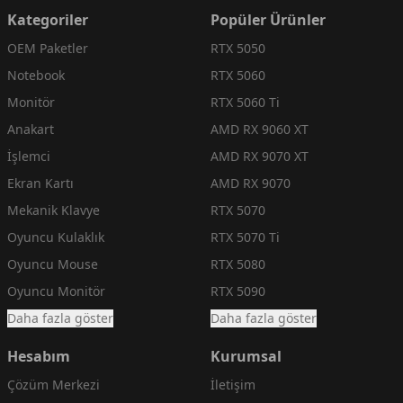
Kategoriler
Popüler Ürünler
OEM Paketler
RTX 5050
Notebook
RTX 5060
Monitör
RTX 5060 Ti
Anakart
AMD RX 9060 XT
İşlemci
AMD RX 9070 XT
Ekran Kartı
AMD RX 9070
Mekanik Klavye
RTX 5070
Oyuncu Kulaklık
RTX 5070 Ti
Oyuncu Mouse
RTX 5080
Oyuncu Monitör
RTX 5090
Daha fazla göster
Daha fazla göster
Hesabım
Kurumsal
Çözüm Merkezi
İletişim