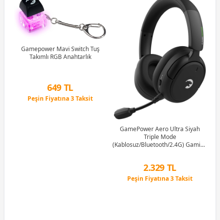
uş
Gamepower Mavi Switch Tuş
tch
Takımlı RGB Anahtarlık
G
1M
649 TL
Peşin Fiyatına 3 Taksit
12 Ay x 76 TL taksitle
Peşin Fiyatına 3 Taksit
GamePower Aero Ultra Siyah
Triple Mode
(Kablosuz/Bluetooth/2.4G) Gaming
(Oyuncu) Kulaklık
2.329 TL
Peşin Fiyatına 3 Taksit
12 Ay x 274 TL taksitle
Peşin Fiyatına 3 Taksit