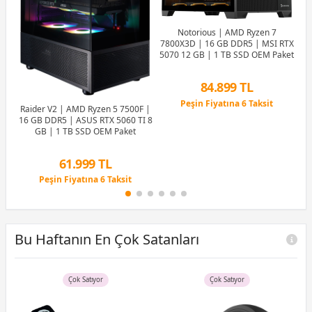
Notorious | AMD Ryzen 7
7800X3D | 16 GB DDR5 | MSI RTX
5070 12 GB | 1 TB SSD OEM Paket
US
EM
84.899 TL
Se
Peşin Fiyatına 6 Taksit
GB
Raider V2 | AMD Ryzen 5 7500F |
12 Ay x 9.987 TL taksitle
16 GB DDR5 | ASUS RTX 5060 TI 8
Peşin Fiyatına 6 Taksit
GB | 1 TB SSD OEM Paket
61.999 TL
Peşin Fiyatına 6 Taksit
12 Ay x 7.293 TL taksitle
Peşin Fiyatına 6 Taksit
Bu Haftanın En Çok Satanları
Çok Satıyor
Çok Satıyor