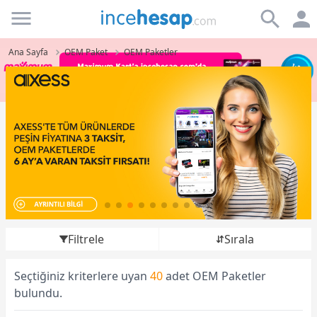
Incehesap
Ana Sayfa
OEM Paket
OEM Paketler
Filtrele
Sırala
Seçtiğiniz kriterlere uyan
40
adet OEM Paketler
bulundu.