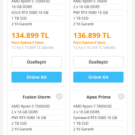
AMD Ryzen 5 7500X3D
AMD Ryzen 5 7600X
16 GB DDR5
2 x 16 GB DDR5
ASUS RTX 5080 16 GB
PNY RTX 5080 16 GB
1 TB SSD
1 TB SSD
2 Yıl Garanti
2 Yıl Garanti
134.899 TL
136.899 TL
Peşin Fiyatına 6 Taksit
Peşin Fiyatına 6 Taksit
12 Ay x 15.869 TL taksitle
12 Ay x 16.104 TL taksitle
Özelleştir
Özelleştir
Ürüne Git
Ürüne Git
Fusion Storm
Apex Prime
AMD Ryzen 5 7500X3D
AMD Ryzen 7 7800X3D
2 x 16 GB DDR5
2 x 16 GB DDR5
PNY RTX 5080 16 GB
Gainward RTX 5080 16 GB
2 TB SSD
1 TB SSD
2 Yıl Garanti
2 Yıl Garanti