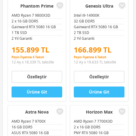
Phantom Prime
Genesis Ultra
AMD Ryzen 7 9800X3D
Intel i9-14900K
2 x 16 GB DDR5
32 GB DDR5
Gainward RTX 5080 16 GB
Gainward RTX 5080 16 GB
1 TB SSD
2 TB SSD
2 Yıl Garanti
2 Yıl Garanti
155.899 TL
166.899 TL
Peşin Fiyatına 6 Taksit
Peşin Fiyatına 6 Taksit
12 Ay x 18.339 TL taksitle
12 Ay x 19.633 TL taksitle
Özelleştir
Özelleştir
Ürüne Git
Ürüne Git
Astra Nova
Horizon Max
AMD Ryzen 7 9700X
AMD Ryzen 7 7700X3D
16 GB DDR5
2 x 16 GB DDR5
ASUS RTX 5080 16 GB
PNY RTX 5080 16 GB