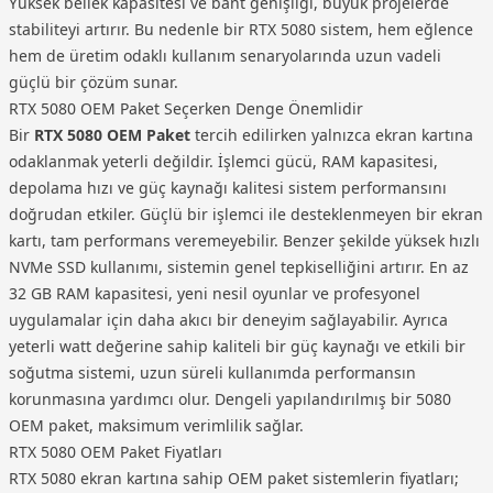
Yüksek bellek kapasitesi ve bant genişliği, büyük projelerde
stabiliteyi artırır. Bu nedenle bir RTX 5080 sistem, hem eğlence
hem de üretim odaklı kullanım senaryolarında uzun vadeli
güçlü bir çözüm sunar.
RTX 5080 OEM Paket Seçerken Denge Önemlidir
Bir
RTX 5080 OEM Paket
tercih edilirken yalnızca ekran kartına
odaklanmak yeterli değildir. İşlemci gücü, RAM kapasitesi,
depolama hızı ve güç kaynağı kalitesi sistem performansını
doğrudan etkiler. Güçlü bir işlemci ile desteklenmeyen bir ekran
kartı, tam performans veremeyebilir. Benzer şekilde yüksek hızlı
NVMe SSD kullanımı, sistemin genel tepkiselliğini artırır. En az
32 GB RAM kapasitesi, yeni nesil oyunlar ve profesyonel
uygulamalar için daha akıcı bir deneyim sağlayabilir. Ayrıca
yeterli watt değerine sahip kaliteli bir güç kaynağı ve etkili bir
soğutma sistemi, uzun süreli kullanımda performansın
korunmasına yardımcı olur. Dengeli yapılandırılmış bir 5080
OEM paket, maksimum verimlilik sağlar.
RTX 5080 OEM Paket Fiyatları
RTX 5080 ekran kartına sahip OEM paket sistemlerin fiyatları;