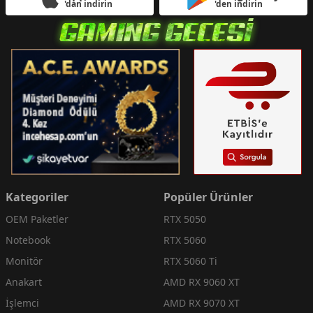
'dan indirin
'den indirin
Kategoriler
Popüler Ürünler
OEM Paketler
RTX 5050
Notebook
RTX 5060
Monitör
RTX 5060 Ti
Anakart
AMD RX 9060 XT
İşlemci
AMD RX 9070 XT