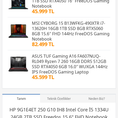
1TB SSD RTX4050 16″ FreeDOS Gaming
Notebook
45.999 TL
MSI CYBORG 15 B13WFKG-490XTR i7-
13620H 16GB 1TB SSD 8GB RTX5060
8GB 15.6″ FHD 144Hz FreeDOS Gaming
Notebook
82.499 TL
ASUS TUF Gaming A16 FA607NUQ-
RL049 Ryzen 7 260 16GB DDR5 512GB
SSD RTX4050 6GB 16.0″ WUXGA 144Hz
IPS FreeDOS Gaming Laptop
45.599 TL
Tanım
Teknik Özellikler
Neden Biz?
HP 9G1E4ET 250 G10 IH8
Intel
Core İ5 1334U
24GB 2TB SSD Freedos 15.6" FHD Notebook