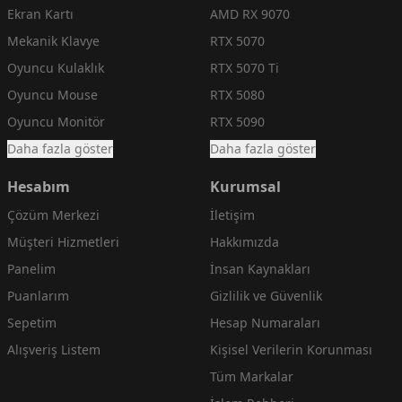
Ekran Kartı
AMD RX 9070
Mekanik Klavye
RTX 5070
Oyuncu Kulaklık
RTX 5070 Ti
Oyuncu Mouse
RTX 5080
Oyuncu Monitör
RTX 5090
Daha fazla göster
Daha fazla göster
Hesabım
Kurumsal
Çözüm Merkezi
İletişim
Müşteri Hizmetleri
Hakkımızda
Panelim
İnsan Kaynakları
Puanlarım
Gizlilik ve Güvenlik
Sepetim
Hesap Numaraları
Alışveriş Listem
Kişisel Verilerin Korunması
Tüm Markalar