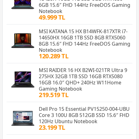
6GB 15.6″ FHD 144Hz FreeDOS Gaming
Notebook
49.999 TL
MSI KATANA 15 HX B14WFK-817XTR i7-
14650HX 16GB 1TB SSD 8GB RTX5060
8GB 15.6″ FHD 144Hz FreeDOS Gaming
Notebook
120.289 TL
MSI RAIDER 16 HX B2WI-021TR Ultra 9
275HX 32GB 1TB SSD 16GB RTX5080
16GB 16.0″ QHD+ 240Hz W11Home
Gaming Notebook
219.519 TL
Dell Pro 15 Essential PV15250-004-UBU
Core 3 100U 8GB 512GB SSD 15.6″ FHD
120Hz Ubuntu Notebook
23.199 TL