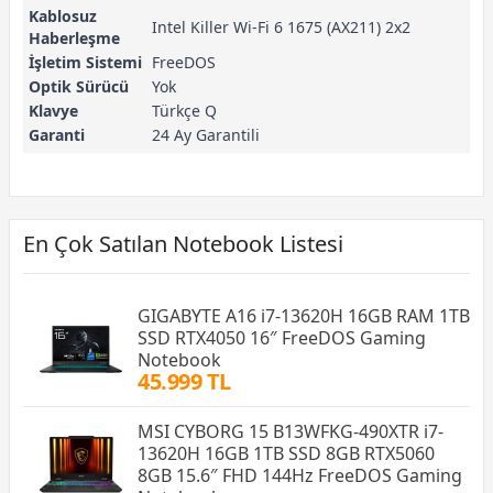
Kablosuz
Intel Killer Wi-Fi 6 1675 (AX211) 2x2
Haberleşme
İşletim Sistemi
FreeDOS
Optik Sürücü
Yok
Klavye
Türkçe Q
Garanti
24 Ay Garantili
En Çok Satılan Notebook Listesi
GIGABYTE A16 i7-13620H 16GB RAM 1TB
SSD RTX4050 16″ FreeDOS Gaming
Notebook
45.999 TL
MSI CYBORG 15 B13WFKG-490XTR i7-
13620H 16GB 1TB SSD 8GB RTX5060
8GB 15.6″ FHD 144Hz FreeDOS Gaming