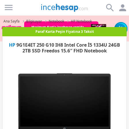
Incehesap
Ana Sayfa
Bilgisayar
Notebook
HP Notebook
Paraf Karta Peşin Fiyatına 3 Taksit
HP
9G1E4ET 250 G10 IH8 Intel Core İ5 1334U 24GB
2TB SSD Freedos 15.6″ FHD Notebook