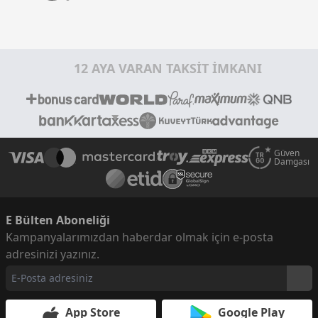
12 AYA VARAN TAKSİT İMKANI
Güven
Damgası
E Bülten Aboneliği
Kampanyalarımızdan haberdar olmak için e-posta
adresinizi yazınız.
App Store
Google Play