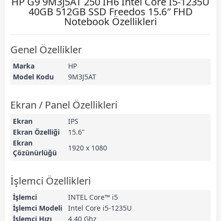
HP G9 9M3J5AT 250 IH6 Intel Core I5-1235U
40GB 512GB SSD Freedos 15.6″ FHD
Notebook Özellikleri
Genel Özellikler
Marka
HP
Model Kodu
9M3J5AT
Ekran / Panel Özellikleri
Ekran
IPS
Ekran Özelliği
15.6"
Ekran
1920 x 1080
Çözünürlüğü
İşlemci Özellikleri
İşlemci
INTEL Core™ i5
İşlemci Modeli
Intel Core i5-1235U
İşlemci Hızı
4.40 Ghz