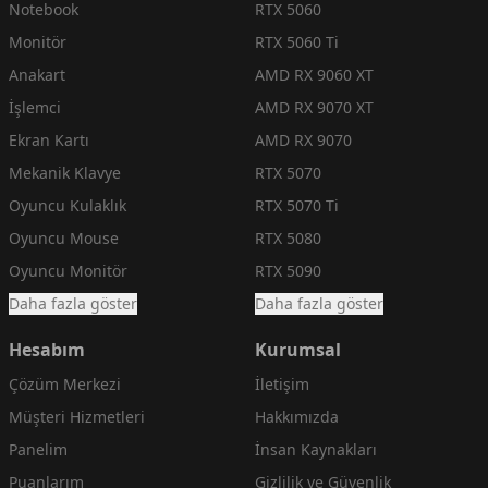
Notebook
RTX 5060
Monitör
RTX 5060 Ti
Anakart
AMD RX 9060 XT
İşlemci
AMD RX 9070 XT
Ekran Kartı
AMD RX 9070
Mekanik Klavye
RTX 5070
Oyuncu Kulaklık
RTX 5070 Ti
Oyuncu Mouse
RTX 5080
Oyuncu Monitör
RTX 5090
Daha fazla göster
Daha fazla göster
Hesabım
Kurumsal
Çözüm Merkezi
İletişim
Müşteri Hizmetleri
Hakkımızda
Panelim
İnsan Kaynakları
Puanlarım
Gizlilik ve Güvenlik