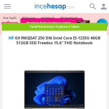
Incehesap
Ana Sayfa
Bilgisayar
Notebook
HP Notebook
Paraf Karta Peşin Fiyatına 3 Taksit
HP
G9 9M3J5AT 250 IH6 Intel Core I5-1235U 40GB
512GB SSD Freedos 15.6″ FHD Notebook