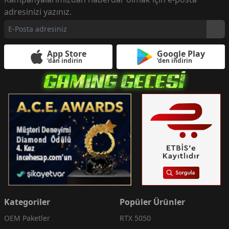
adresinizi yazınız.
App Store
Google Play
'dan indirin
'den indirin
Kategoriler
Popüler Ürünler
OEM Paketler
RTX 5050