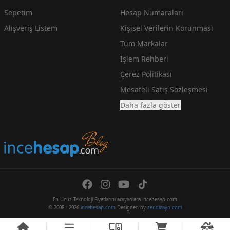
Sepetim
Hesap Numaraları
Alışveriş Listem
Kişisel Verilerin Korunması
Tüm Markalar
İşlem Rehberi
Çerez Politikası
Mesafeli Satış Sözleşmesi
Daha fazla göster
En Ucuz Teknoloji Fiyatlarını arayanlara incehesap.com
© 2008 - 2026
incehesap.com
Designed by
zendizayn.com