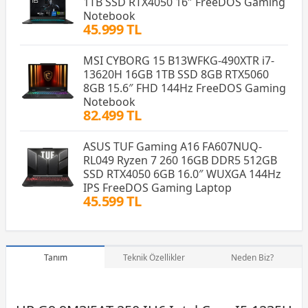
1TB SSD RTX4050 16″ FreeDOS Gaming
Notebook
45.999 TL
MSI CYBORG 15 B13WFKG-490XTR i7-
13620H 16GB 1TB SSD 8GB RTX5060
8GB 15.6″ FHD 144Hz FreeDOS Gaming
Notebook
82.499 TL
ASUS TUF Gaming A16 FA607NUQ-
RL049 Ryzen 7 260 16GB DDR5 512GB
SSD RTX4050 6GB 16.0″ WUXGA 144Hz
IPS FreeDOS Gaming Laptop
45.599 TL
Tanım
Teknik Özellikler
Neden Biz?