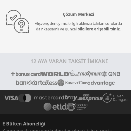
Çözüm Merkezi
Alışveriş deneyimizle ilgili aklınıza takılan sorularda
dair kapsamlı ve güncel
bilgilere erişebilirsiniz.
12 AYA VARAN TAKSİT İMKANI
Güven
Damgası
E Bülten Aboneliği
Kampanyalarımızdan haberdar olmak için e-posta