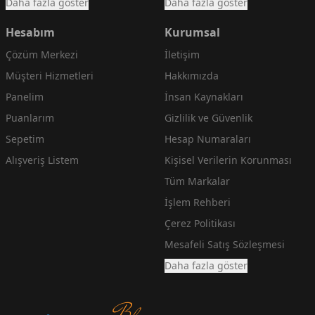
Daha fazla göster
Daha fazla göster
Hesabım
Kurumsal
Çözüm Merkezi
İletişim
Müşteri Hizmetleri
Hakkımızda
Panelim
İnsan Kaynakları
Puanlarım
Gizlilik ve Güvenlik
Sepetim
Hesap Numaraları
Alışveriş Listem
Kişisel Verilerin Korunması
Tüm Markalar
İşlem Rehberi
Çerez Politikası
Mesafeli Satış Sözleşmesi
Daha fazla göster