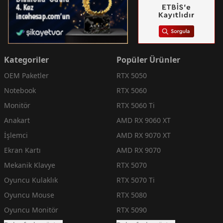
Kategoriler
Popüler Ürünler
OEM Paketler
RTX 5050
Notebook
RTX 5060
Monitör
RTX 5060 Ti
Anakart
AMD RX 9060 XT
İşlemci
AMD RX 9070 XT
Ekran Kartı
AMD RX 9070
Mekanik Klavye
RTX 5070
Oyuncu Kulaklık
RTX 5070 Ti
Oyuncu Mouse
RTX 5080
Oyuncu Monitör
RTX 5090