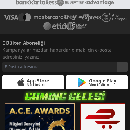
Güven
Damgası
E Bülten Aboneliği
Kampanyalarımızdan haberdar olmak için e-posta
adresinizi yazınız.
App Store
Google Play
'dan indirin
'den indirin