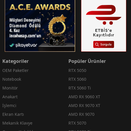
Kategoriler
Popüler Ürünler
OEM Paketler
RTX 5050
Notebook
RTX 5060
Monitör
RTX 5060 Ti
Anakart
AMD RX 9060 XT
İşlemci
AMD RX 9070 XT
Ekran Kartı
AMD RX 9070
Mekanik Klavye
RTX 5070