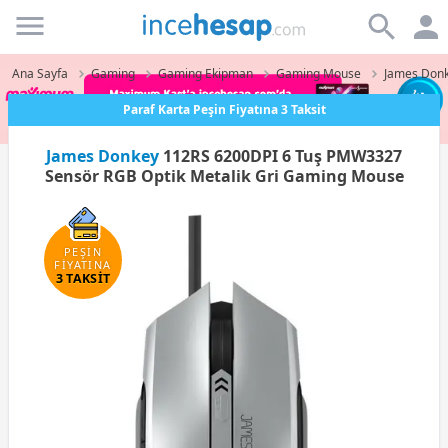
Incehesap
Ana Sayfa
Gaming
Gaming Ekipman
Gaming Mouse
James Don
Paraf Karta Peşin Fiyatına 3 Taksit
James Donkey
112RS 6200DPI 6 Tuş PMW3327
Sensör RGB Optik Metalik Gri Gaming Mouse
PEŞİN
FİYATINA
3 TAKSİT