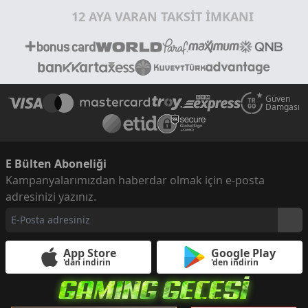
12 AYA VARAN TAKSİT İMKANI
Güven
Damgası
E Bülten Aboneliği
Kampanyalarımızdan haberdar olmak için e-posta
adresinizi yazınız.
App Store
Google Play
'dan indirin
'den indirin