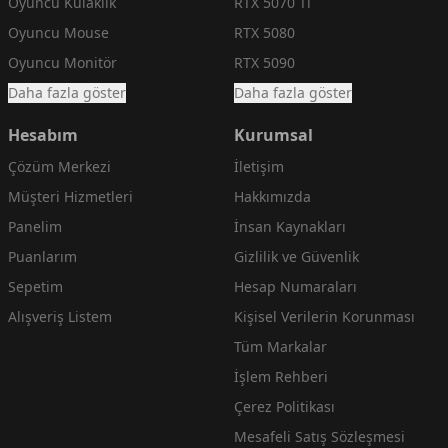
Oyuncu Kulaklık
RTX 5070 Ti
Oyuncu Mouse
RTX 5080
Oyuncu Monitör
RTX 5090
Daha fazla göster
Daha fazla göster
Hesabım
Kurumsal
Çözüm Merkezi
İletişim
Müşteri Hizmetleri
Hakkımızda
Panelim
İnsan Kaynakları
Puanlarım
Gizlilik ve Güvenlik
Sepetim
Hesap Numaraları
Alışveriş Listem
Kişisel Verilerin Korunması
Tüm Markalar
İşlem Rehberi
Çerez Politikası
Mesafeli Satış Sözleşmesi