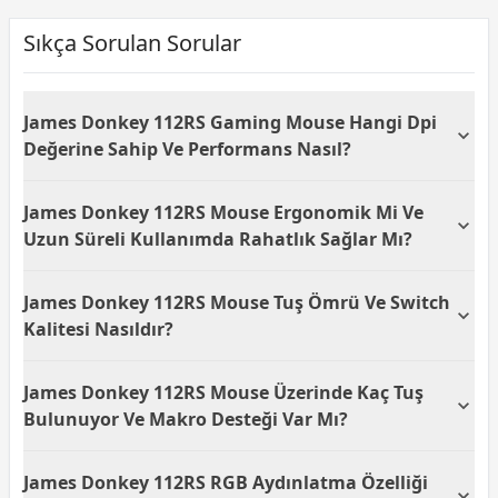
Sıkça Sorulan Sorular
James Donkey 112RS Gaming Mouse Hangi Dpi
Değerine Sahip Ve Performans Nasıl?
James Donkey 112RS 6200 DPI optik Pixart PMW3327
James Donkey 112RS Mouse Ergonomik Mi Ve
sensör sunar bu sayede yüksek hassasiyet ve oyun
performansı artar DPI ayarına göre RGB ışık
Uzun Süreli Kullanımda Rahatlık Sağlar Mı?
animasyonları değişir ve hassas kontrol sağlar.
James Donkey 112RS ergonomik olarak
James Donkey 112RS Mouse Tuş Ömrü Ve Switch
şekillendirilmiş hafif yapıya sahiptir örgü kablo ve
sağ/sol uyumlu tasarımı uzun oyun seanslarında bile
Kalitesi Nasıldır?
konfor sunar.
James Donkey 112RS üzerindeki Omron anahtarlar
James Donkey 112RS Mouse Üzerinde Kaç Tuş
yaklaşık 20 milyon tıklamaya kadar dayanıklıdır hızlı
tepki süreleri ile oyunlarda güvenilir performans
Bulunuyor Ve Makro Desteği Var Mı?
sunar.
James Donkey 112RS toplam 6 adet tuşa sahiptir DPI
James Donkey 112RS RGB Aydınlatma Özelliği
tuşu dahil ayağa özel makro desteği veya kullanıcı