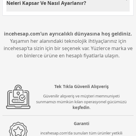
profili bulunmaz sade fakat oyun için yeterli kontrol
Neleri Kapsar Ve Nasıl Ayarlanır?
sunar.
James Donkey 112RS 16.8 milyon renk RGB
ışıklandırmaya sahiptir DPI hızına göre renk
animasyonları değişir yazılım ya da fiziksel tuş ile
geçiş yapılabilir hoş görsel deneyim sunar.
incehesap.com’un ayrıcalıklı dünyasına hoş geldiniz.
Yaşamın her alanındaki teknolojik ihtiyaçlarınız için
incehesap’ta sizin için bir seçenek var. Yüzlerce marka ve
on binlerce ürüne en hesaplı fiyatlarla ulaşın.
Tek Tıkla Güvenli Alışveriş
Güvenilir alışveriş ve müşteri memnuniyeti
sunmamızı mümkün kılan operasyonel gücümüzü
keşfedin
.
Garanti
incehesap.com'da sunulan tüm ürünler yetkili