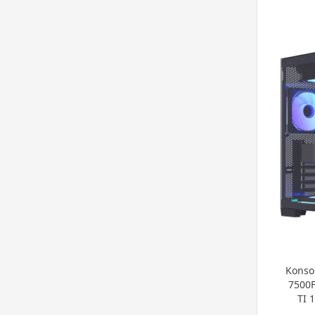
Konso
7500F
TI 