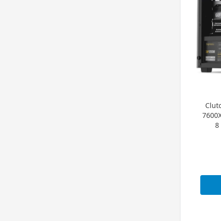
Clut
7600X
8