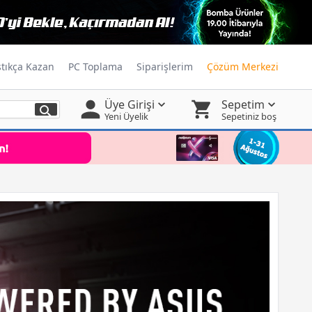
ştıkça Kazan
PC Toplama
Siparişlerim
Çözüm Merkezi
Üye Girişi
Sepetim
Yeni Üyelik
Sepetiniz boş