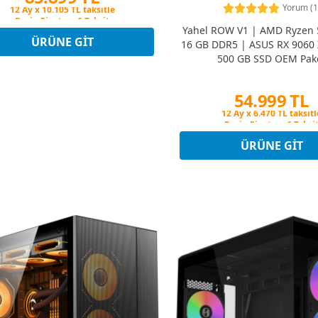
Yorum (1
Peşin Fiyatına 6 Taksit
12 Ay x 10.105 TL taksitle
Yahel ROW V1 | AMD Ryzen 
Peşin Fiyatına 6 Taksit
ÜRÜNE GIT
16 GB DDR5 | ASUS RX 9060 
500 GB SSD OEM Pak
54.999 TL
Peşin Fiyatına 6 Taksi
12 Ay x 6.470 TL taksitl
Peşin Fiyatına 6 Taksi
ÜRÜNE GIT