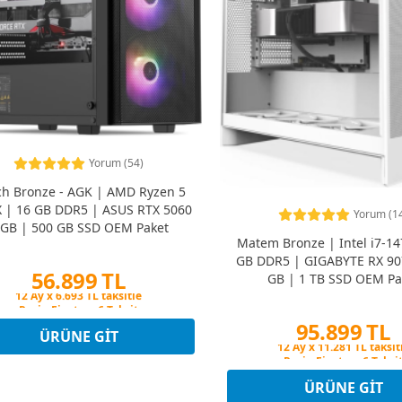
Yorum (54)
ch Bronze - AGK | AMD Ryzen 5
 | 16 GB DDR5 | ASUS RTX 5060
Yorum (1
 GB | 500 GB SSD OEM Paket
Matem Bronze | Intel i7-14
GB DDR5 | GIGABYTE RX 90
56.899 TL
GB | 1 TB SSD OEM Pa
Peşin Fiyatına 6 Taksit
12 Ay x 6.693 TL taksitle
95.899 TL
Peşin Fiyatına 6 Taksit
ÜRÜNE GIT
Peşin Fiyatına 6 Taksi
12 Ay x 11.281 TL taksit
Peşin Fiyatına 6 Taksi
ÜRÜNE GIT