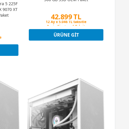
ra 5 225F
X 9070 XT
42.899 TL
Paket
Peşin Fiyatına 6 Taksit
12 Ay x 5.046 TL taksitle
Peşin Fiyatına 6 Taksit
ÜRÜNE GIT
t
e
t