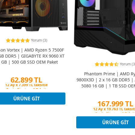
Yorum (3)
on Vortex | AMD Ryzen 5 7500F
GB DDR5 | GIGABYTE RX 9060 XT
 GB | 500 GB SSD OEM Paket
Yorum (3
Phantom Prime | AMD Ry
62.899 TL
9800X3D | 2 x 16 GB DDR5 |
5080 16 GB | 1 TB SSD OE
Peşin Fiyatına 6 Taksit
12 Ay x 7.399 TL taksitle
Peşin Fiyatına 6 Taksit
ÜRÜNE GIT
167.999 TL
Peşin Fiyatına 6 Taksi
12 Ay x 19.763 TL taksit
Peşin Fiyatına 6 Taksi
ÜRÜNE GIT