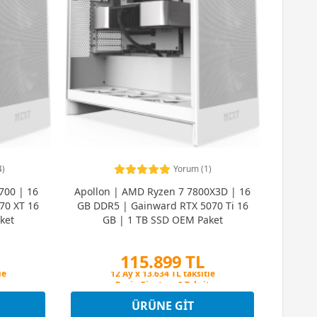
4)
Yorum (1)
700 | 16
Apollon | AMD Ryzen 7 7800X3D | 16
70 XT 16
GB DDR5 | Gainward RTX 5070 Ti 16
ket
GB | 1 TB SSD OEM Paket
115.899 TL
t
Peşin Fiyatına 6 Taksit
le
12 Ay x 13.634 TL taksitle
t
Peşin Fiyatına 6 Taksit
ÜRÜNE GIT