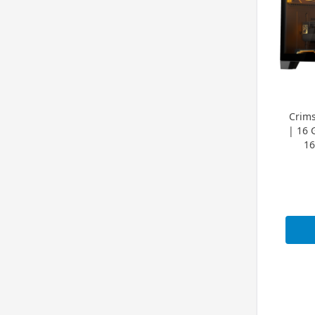
Crims
| 16 
16