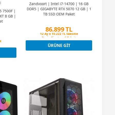
)
Zandvoort | Intel i7-14700 | 16 GB
DDR5 | GIGABYTE RTX 5070 12 GB | 1
5 7500F |
TB SSD OEM Paket
XT 8 GB |
et
86.899 TL
Peşin Fiyatına 6 Taksit
12 Ay x 10.222 TL taksitle
t
Peşin Fiyatına 6 Taksit
ÜRÜNE GIT
e
t