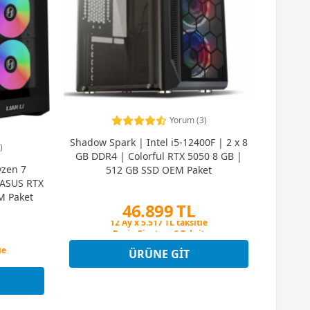
Yorum (3)
Shadow Spark | Intel i5-12400F | 2 x 8
)
GB DDR4 | Colorful RTX 5050 8 GB |
zen 7
512 GB SSD OEM Paket
 ASUS RTX
M Paket
46.899 TL
Peşin Fiyatına 6 Taksit
12 Ay x 5.517 TL taksitle
Peşin Fiyatına 6 Taksit
ÜRÜNE GIT
t
le
t