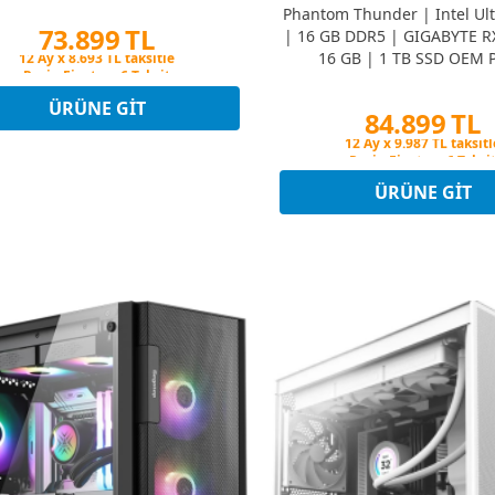
Phantom Thunder | Intel Ult
73.899 TL
| 16 GB DDR5 | GIGABYTE R
16 GB | 1 TB SSD OEM 
Peşin Fiyatına 6 Taksit
12 Ay x 8.693 TL taksitle
Peşin Fiyatına 6 Taksit
ÜRÜNE GIT
84.899 TL
Peşin Fiyatına 6 Taksi
12 Ay x 9.987 TL taksitl
Peşin Fiyatına 6 Taksi
ÜRÜNE GIT