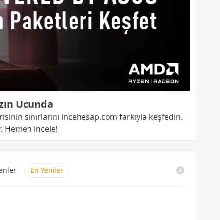
zın Ucunda
nin sınırlarını incehesap.com farkıyla keşfedin.
r. Hemen incele!
enler
En Yeniler