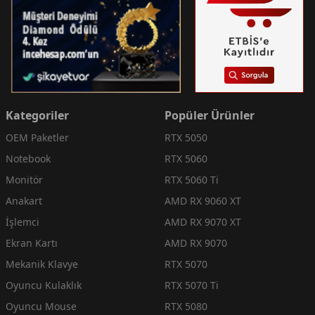
Kategoriler
Popüler Ürünler
OEM Paketler
RTX 5050
Notebook
RTX 5060
Monitör
RTX 5060 Ti
Anakart
AMD RX 9060 XT
İşlemci
AMD RX 9070 XT
Ekran Kartı
AMD RX 9070
Mekanik Klavye
RTX 5070
Oyuncu Kulaklık
RTX 5070 Ti
Oyuncu Mouse
RTX 5080