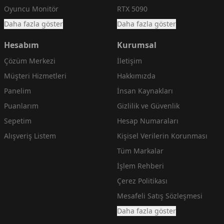
Oyuncu Monitör
RTX 5090
Daha fazla göster
Daha fazla göster
Hesabım
Kurumsal
Çözüm Merkezi
İletişim
Müşteri Hizmetleri
Hakkımızda
Panelim
İnsan Kaynakları
Puanlarım
Gizlilik ve Güvenlik
Sepetim
Hesap Numaraları
Alışveriş Listem
Kişisel Verilerin Korunması
Tüm Markalar
İşlem Rehberi
Çerez Politikası
Mesafeli Satış Sözleşmesi
Daha fazla göster