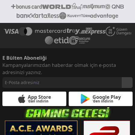
Güven
Damgası
E Bülten Aboneliği
Kampanyalarımızdan haberdar olmak için e-posta
adresinizi yazınız.
App Store
Google Play
'dan indirin
'den indirin