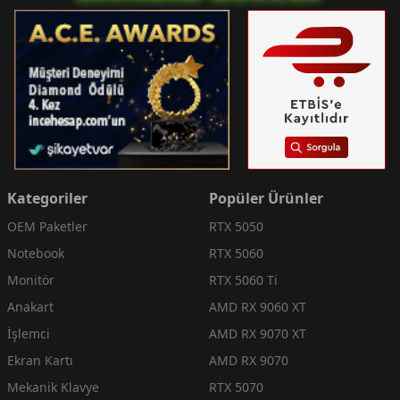
Kategoriler
Popüler Ürünler
OEM Paketler
RTX 5050
Notebook
RTX 5060
Monitör
RTX 5060 Ti
Anakart
AMD RX 9060 XT
İşlemci
AMD RX 9070 XT
Ekran Kartı
AMD RX 9070
Mekanik Klavye
RTX 5070