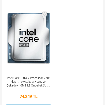
Intel Core Ultra 7 Processor 270K
Plus Arrow Lake 3.7 GHz 24
Çekirdek 40MB L2 Önbellek Soket
1851 İşlemci Tray + ASUS TUF
GAMING Z890-PRO WIFI Intel
74.249 TL
LGA1851 Z890 DDR5
9066+MHz(OC) ATX Gaming
Anakart