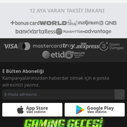
12 AYA VARAN TAKSİT İMKANI
Güven
Damgası
E Bülten Aboneliği
Kampanyalarımızdan haberdar olmak için e-posta
adresinizi yazınız.
App Store
Google Play
'dan indirin
'den indirin