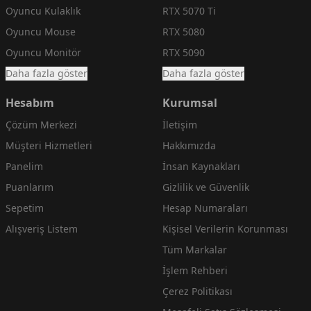
Oyuncu Kulaklık
RTX 5070 Ti
Oyuncu Mouse
RTX 5080
Oyuncu Monitör
RTX 5090
Daha fazla göster
Daha fazla göster
Hesabım
Kurumsal
Çözüm Merkezi
İletişim
Müşteri Hizmetleri
Hakkımızda
Panelim
İnsan Kaynakları
Puanlarım
Gizlilik ve Güvenlik
Sepetim
Hesap Numaraları
Alışveriş Listem
Kişisel Verilerin Korunması
Tüm Markalar
İşlem Rehberi
Çerez Politikası