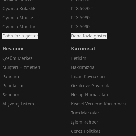
Oyuncu Kulaklık
RTX 5070 Ti
Oyuncu Mouse
RTX 5080
Oyuncu Monitör
RTX 5090
Daha fazla göster
Daha fazla göster
Hesabım
Kurumsal
Çözüm Merkezi
İletişim
Müşteri Hizmetleri
Hakkımızda
Panelim
İnsan Kaynakları
Puanlarım
Gizlilik ve Güvenlik
Sepetim
Hesap Numaraları
Alışveriş Listem
Kişisel Verilerin Korunması
Tüm Markalar
İşlem Rehberi
Çerez Politikası