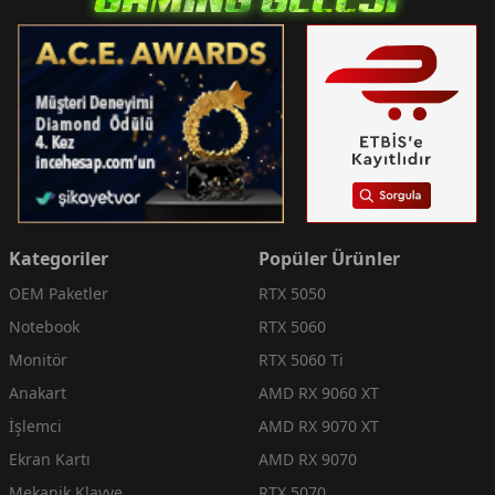
Kategoriler
Popüler Ürünler
OEM Paketler
RTX 5050
Notebook
RTX 5060
Monitör
RTX 5060 Ti
Anakart
AMD RX 9060 XT
İşlemci
AMD RX 9070 XT
Ekran Kartı
AMD RX 9070
Mekanik Klavye
RTX 5070