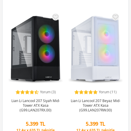
Yorum (3)
Yorum (11)
Lian Li Lancool 207 Siyah Mid-
Lian Li Lancool 207 Beyaz Mid-
Tower ATX Kasa
Tower ATX Kasa
(G99.LAN207RX.00)
(G99.LAN207RW.00)
Peşin Fiyatına 3 Taksit
Peşin Fiyatına 3 Taksit
5.399 TL
5.399 TL
12 Ay x 635 TL taksitle
12 Ay x 635 TL taksitle
Peşin Fiyatına 3 Taksit
Peşin Fiyatına 3 Taksit