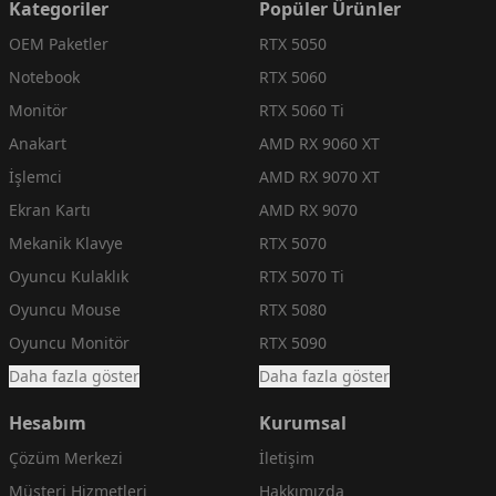
Kategoriler
Popüler Ürünler
OEM Paketler
RTX 5050
Notebook
RTX 5060
Monitör
RTX 5060 Ti
Anakart
AMD RX 9060 XT
İşlemci
AMD RX 9070 XT
Ekran Kartı
AMD RX 9070
Mekanik Klavye
RTX 5070
Oyuncu Kulaklık
RTX 5070 Ti
Oyuncu Mouse
RTX 5080
Oyuncu Monitör
RTX 5090
Daha fazla göster
Daha fazla göster
Hesabım
Kurumsal
Çözüm Merkezi
İletişim
Müşteri Hizmetleri
Hakkımızda