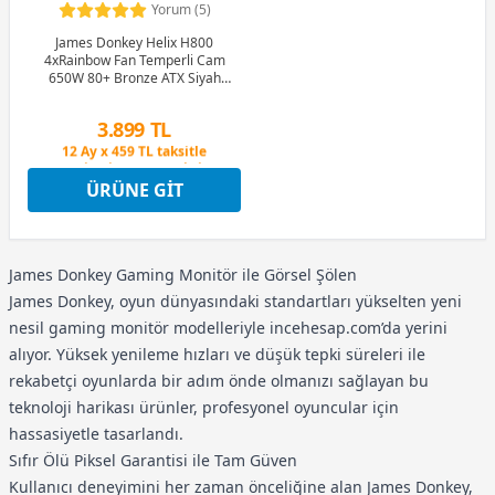
Yorum (5)
James Donkey Helix H800
4xRainbow Fan Temperli Cam
650W 80+ Bronze ATX Siyah
Gaming (Oyuncu) Kasa
Peşin Fiyatına 3 Taksit
3.899 TL
12 Ay x 459 TL taksitle
Peşin Fiyatına 3 Taksit
ÜRÜNE GIT
James Donkey Gaming Monitör ile Görsel Şölen
James Donkey, oyun dünyasındaki standartları yükselten yeni
nesil gaming monitör modelleriyle incehesap.com’da yerini
alıyor. Yüksek yenileme hızları ve düşük tepki süreleri ile
rekabetçi oyunlarda bir adım önde olmanızı sağlayan bu
teknoloji harikası ürünler, profesyonel oyuncular için
hassasiyetle tasarlandı.
Sıfır Ölü Piksel Garantisi ile Tam Güven
Kullanıcı deneyimini her zaman önceliğine alan James Donkey,