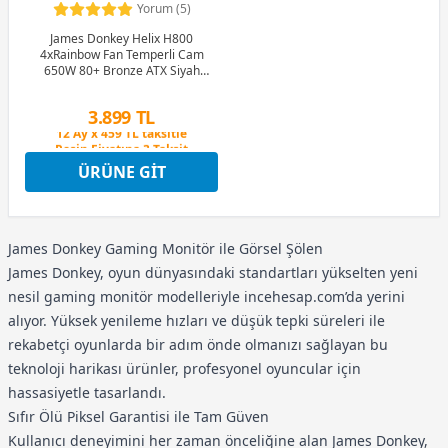
Yorum (5)
James Donkey Helix H800
4xRainbow Fan Temperli Cam
650W 80+ Bronze ATX Siyah
Gaming (Oyuncu) Kasa
Peşin Fiyatına 3 Taksit
3.899 TL
12 Ay x 459 TL taksitle
Peşin Fiyatına 3 Taksit
ÜRÜNE GIT
James Donkey Gaming Monitör ile Görsel Şölen
James Donkey, oyun dünyasındaki standartları yükselten yeni
nesil gaming monitör modelleriyle incehesap.com’da yerini
alıyor. Yüksek yenileme hızları ve düşük tepki süreleri ile
rekabetçi oyunlarda bir adım önde olmanızı sağlayan bu
teknoloji harikası ürünler, profesyonel oyuncular için
hassasiyetle tasarlandı.
Sıfır Ölü Piksel Garantisi ile Tam Güven
Kullanıcı deneyimini her zaman önceliğine alan James Donkey,