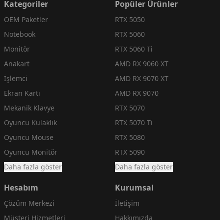
Kategoriler
Popüler Ürünler
OEM Paketler
RTX 5050
Notebook
RTX 5060
Monitör
RTX 5060 Ti
Anakart
AMD RX 9060 XT
İşlemci
AMD RX 9070 XT
Ekran Kartı
AMD RX 9070
Mekanik Klavye
RTX 5070
Oyuncu Kulaklık
RTX 5070 Ti
Oyuncu Mouse
RTX 5080
Oyuncu Monitör
RTX 5090
Daha fazla göster
Daha fazla göster
Hesabım
Kurumsal
Çözüm Merkezi
İletişim
Müşteri Hizmetleri
Hakkımızda