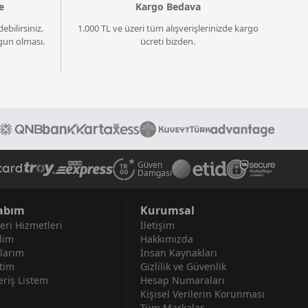
e
Kargo Bedava
ebilirsiniz.
1.000 TL ve üzeri tüm alışverişlerinizde kargo
un olması.
ücreti bizden.
Güven
Damgası
abım
Kurumsal
eri Hizmetleri
İletişim
lim
Hakkımızda
larım
İnsan Kaynakları
tim
Gizlilik ve Güvenlik
eriş Listem
Hesap Numaraları
Kişisel Verilerin Korunması
Tüm Markalar