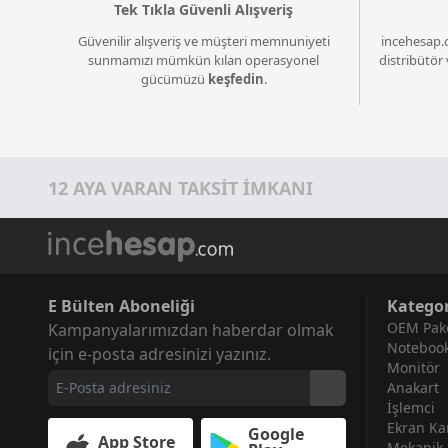
Tek Tıkla Güvenli Alışveriş
Güvenilir alışveriş ve müşteri memnuniyeti
incehesap.
sunmamızı mümkün kılan operasyonel
distribütör 
gücümüzü
keşfedin
.
12 AYA VARAN TAKSİT İMKANI
E Bülten Aboneliği
Kategor
OEM Pake
Kampanyalarımızdan haberdar olmak
Noteboo
için e-posta adresinizi yazınız.
Monitör
Anakart
İşlemci
Ekran Kar
Google
App Store
Mekanik 