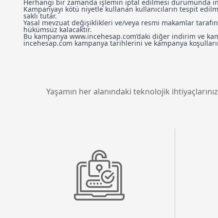
Herhangi bir zamanda işlemin iptal edilmesi durumunda ind
Kampanyayı kötü niyetle kullanan kullanıcıların tespit ed
saklı tutar.
Yasal mevzuat değişiklikleri ve/veya resmi makamlar tara
hükümsüz kalacaktır.
Bu kampanya www.incehesap.com’daki diğer indirim ve kampa
incehesap.com kampanya tarihlerini ve kampanya koşullarını
Yaşamın her alanındaki teknolojik ihtiyaçlarınız