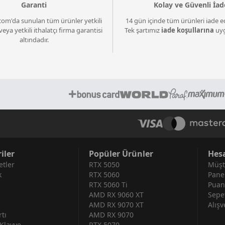
Garanti
Kolay ve Güvenli İad
com'da sunulan tüm ürünler yetkili
14 gün içinde tüm ürünleri iade ed
veya yetkili ithalatçı firma garantisi
Tek şartımız
iade koşullarına
uyg
altındadır.
iler
Popüler Ürünler
Hes
tler
RTX 5050
Müşt
k
RTX 5060
Pane
RTX 5060 Ti
Puan
AMD RX 9060 XT
Sepe
AMD RX 9070 XT
Alışv
tı
AMD RX 9070
Klavye
RTX 5070