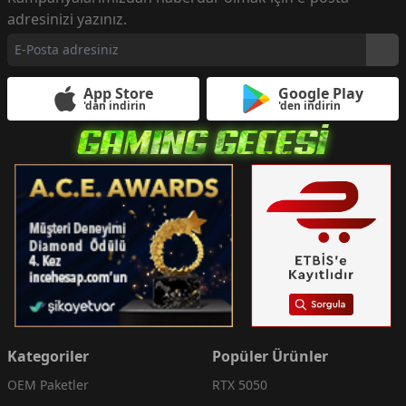
adresinizi yazınız.
App Store
Google Play
'dan indirin
'den indirin
Kategoriler
Popüler Ürünler
OEM Paketler
RTX 5050