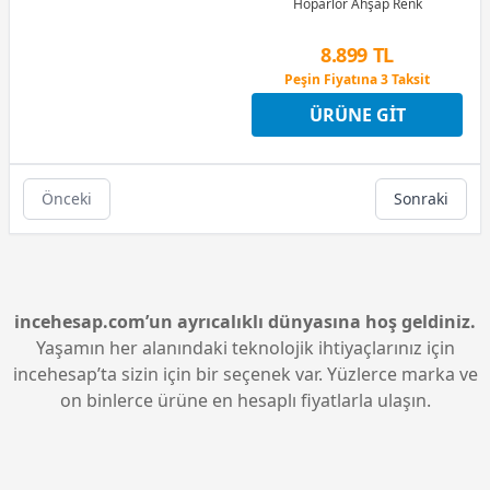
Hoparlör Ahşap Renk
8.899 TL
Peşin Fiyatına 3 Taksit
4 Ay x 2.471 TL taksitle
ÜRÜNE GIT
Peşin Fiyatına 3 Taksit
Önceki
Sonraki
incehesap.com’un ayrıcalıklı dünyasına hoş geldiniz.
Yaşamın her alanındaki teknolojik ihtiyaçlarınız için
incehesap’ta sizin için bir seçenek var. Yüzlerce marka ve
on binlerce ürüne en hesaplı fiyatlarla ulaşın.