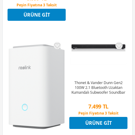
Peşin Fiyatına 3 Taksit
4 Ay x 2.471 TL taksitle
ÜRÜNE GIT
Peşin Fiyatına 3 Taksit
Thonet & Vander Dunn Gen2
100W 2.1 Bluetooth Uzaktan
Kumandalı Subwoofer Soundbar
7.499 TL
Peşin Fiyatına 3 Taksit
4 Ay x 2.083 TL taksitle
ÜRÜNE GIT
Peşin Fiyatına 3 Taksit