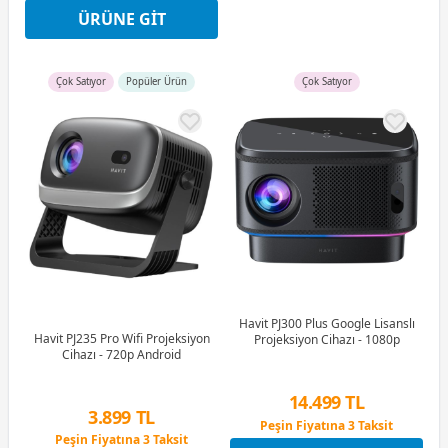
4 Ay x 500 TL taksitle
ÜRÜNE GIT
Peşin Fiyatına 3 Taksit
Çok Satıyor
Popüler Ürün
Çok Satıyor
Havit PJ300 Plus Google Lisanslı
Havit PJ235 Pro Wifi Projeksiyon
Projeksiyon Cihazı - 1080p
Cihazı - 720p Android
14.499 TL
3.899 TL
Peşin Fiyatına 3 Taksit
Peşin Fiyatına 3 Taksit
9 Ay x 2.013 TL taksitle