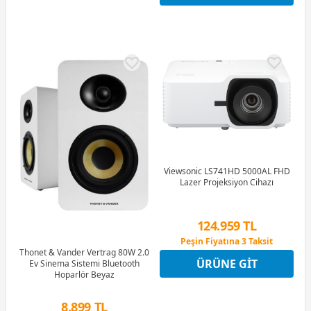
Viewsonic LS741HD 5000AL FHD
Lazer Projeksiyon Cihazı
124.959 TL
Peşin Fiyatına 3 Taksit
9 Ay x 17.349 TL taksitle
Thonet & Vander Vertrag 80W 2.0
ÜRÜNE GIT
Peşin Fiyatına 3 Taksit
Ev Sinema Sistemi Bluetooth
Hoparlör Beyaz
8.899 TL