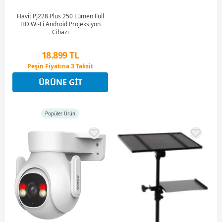
Havit PJ228 Plus 250 Lümen Full
HD Wi-Fi Android Projeksiyon
Cihazı
18.899 TL
Peşin Fiyatına 3 Taksit
9 Ay x 2.624 TL taksitle
ÜRÜNE GIT
Peşin Fiyatına 3 Taksit
Popüler Ürün