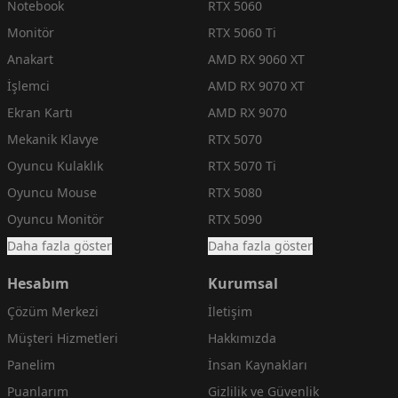
Notebook
RTX 5060
Monitör
RTX 5060 Ti
Anakart
AMD RX 9060 XT
İşlemci
AMD RX 9070 XT
Ekran Kartı
AMD RX 9070
Mekanik Klavye
RTX 5070
Oyuncu Kulaklık
RTX 5070 Ti
Oyuncu Mouse
RTX 5080
Oyuncu Monitör
RTX 5090
Daha fazla göster
Daha fazla göster
Hesabım
Kurumsal
Çözüm Merkezi
İletişim
Müşteri Hizmetleri
Hakkımızda
Panelim
İnsan Kaynakları
Puanlarım
Gizlilik ve Güvenlik