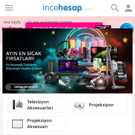
Incehesap
Ana Sayfa
TV, Ses ve Görüntü Sistemi
Televizyon
Projeksiyon
Aksesuarları
Projeksiyon
Aksesuarı