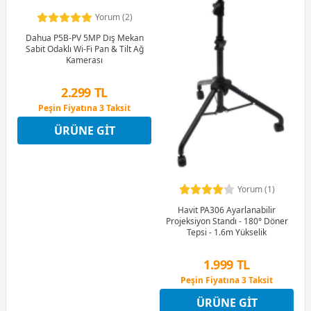
Yorum (2)
Dahua P5B-PV 5MP Dış Mekan
Sabit Odaklı Wi-Fi Pan & Tilt Ağ
Kamerası
2.299 TL
Peşin Fiyatına 3 Taksit
4 Ay x 638 TL taksitle
ÜRÜNE GIT
Peşin Fiyatına 3 Taksit
Yorum (1)
Havit PA306 Ayarlanabilir
Projeksiyon Standı - 180° Döner
Tepsi - 1.6m Yükselik
1.999 TL
Peşin Fiyatına 3 Taksit
12 Ay x 235 TL taksitle
ÜRÜNE GIT
Peşin Fiyatına 3 Taksit