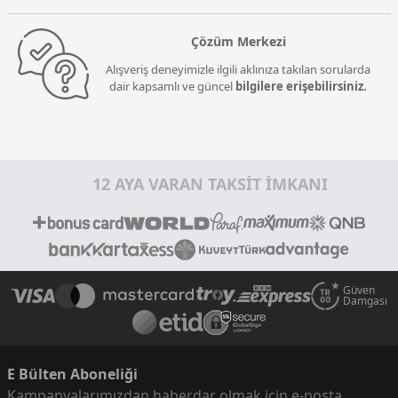
Çözüm Merkezi
Alışveriş deneyimizle ilgili aklınıza takılan sorularda
dair kapsamlı ve güncel
bilgilere erişebilirsiniz.
12 AYA VARAN TAKSİT İMKANI
Güven
Damgası
E Bülten Aboneliği
Kampanyalarımızdan haberdar olmak için e-posta