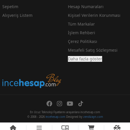
Sepetim
Hesap Numaraları
Alışveriş Listem
Kişisel Verilerin Korunması
Tüm Markalar
İşlem Rehberi
Çerez Politikası
Mesafeli Satış Sözleşmesi
Daha fazla göster
En Ucuz Teknoloji Fiyatlarını arayanlara incehesap.com
© 2008 - 2026
incehesap.com
Designed by
zendizayn.com