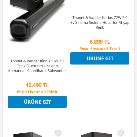
Thonet & Vander Kurbis 72W 2.0
Ev Sinema Sistemi Hoparlör Ahşap
Renk
8.899 TL
Peşin Fiyatına 3 Taksit
4 Ay x 2.471 TL taksitle
ÜRÜNE GIT
Peşin Fiyatına 3 Taksit
Thonet & Vander Kino 150W 2.1
Optik Bluetooth Uzaktan
Kumandalı Soundbar + Subwoofer
10.499 TL
Peşin Fiyatına 3 Taksit
4 Ay x 2.916 TL taksitle
ÜRÜNE GIT
Peşin Fiyatına 3 Taksit