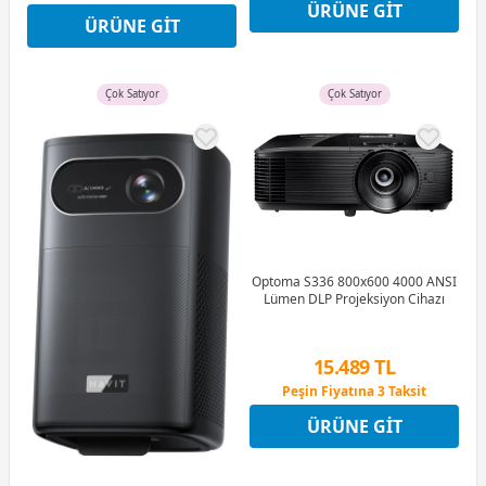
ÜRÜNE GIT
9 Ay x 541 TL taksitle
Peşin Fiyatına 3 Taksit
ÜRÜNE GIT
Peşin Fiyatına 3 Taksit
Çok Satıyor
Çok Satıyor
Optoma S336 800x600 4000 ANSI
Lümen DLP Projeksiyon Cihazı
15.489 TL
Peşin Fiyatına 3 Taksit
9 Ay x 2.150 TL taksitle
ÜRÜNE GIT
Peşin Fiyatına 3 Taksit