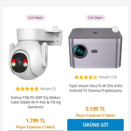
Çok Satıyor
Çok Satıyor
Yorum (13)
TopG Vision Ultra70 4K 550 ANSI
Yorum (2)
Android TV Sinema Projeksiyonu
Dahua P3B-PV 3MP Dış Mekan
Sabit Odaklı Wi-Fi Pan & Tilt Ağ
Kamerası
5.199 TL
Peşin Fiyatına 3 Taksit
1.799 TL
9 Ay x 722 TL taksitle
ÜRÜNE GIT
Peşin Fiyatına 3 Taksit
Peşin Fiyatına 3 Taksit