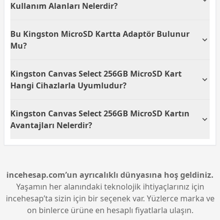
yüksek çözünürlüklü fotoğraf ve videolarınızı hızlı bir
Kullanım Alanları Nelerdir?
şekilde aktarmanıza olanak tanır.
Kingston Canvas Select 256GB MicroSD kart, akıllı
Bu Kingston MicroSD Kartta Adaptör Bulunur
telefonlar, tabletler, fotoğraf makineleri ve diğer
uyumlu cihazlarda kullanılabilir. Yüksek kapasiteli
Mu?
depolama özelliği ile medya ve uygulama
dosyalarınızı güvenle saklayabilirsiniz.
Evet, Kingston Canvas Select 256GB MicroSD kartla
Kingston Canvas Select 256GB MicroSD Kart
birlikte bir adaptör de gelir. Bu adaptör sayesinde
kartınızı SD kart girişine sahip cihazlarda da
Hangi Cihazlarla Uyumludur?
kullanabilirsiniz.
Bu MicroSD kart, MicroSD kart yuvası bulunan akıllı
Kingston Canvas Select 256GB MicroSD Kartın
telefonlar, tabletler, kameralar ve diğer uyumlu
cihazlarla kullanılabilir. Adaptörü ile birlikte standart
Avantajları Nelerdir?
SD kart girişine sahip cihazlarla da uyum sağlar.
Kingston Canvas Select 256GB MicroSD kart, geniş
depolama kapasitesi ve hızlı veri aktarım hızı ile
kullanıcılarına esneklik sunar. Bu özellikler sayesinde
yüksek çözünürlüklü içeriklerinizi kolayca depolayıp
incehesap.com’un ayrıcalıklı dünyasına hoş geldiniz.
istediğiniz an cihazlarınızda kullanabilirsiniz.
Yaşamın her alanındaki teknolojik ihtiyaçlarınız için
incehesap’ta sizin için bir seçenek var. Yüzlerce marka ve
on binlerce ürüne en hesaplı fiyatlarla ulaşın.