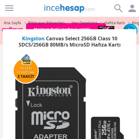
Incehesap
Ana Sayfa
Bilgisayar Bileşenleri
Veri Depolama
Hafıza Kartı
King
Kingston
Canvas Select 256GB Class 10
SDCS/256GB 80MB/s MicroSD Hafıza Kartı
PEŞİN
FİYATINA
3 TAKSİT