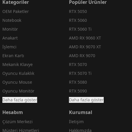
Kategoriler
Popüler Ürünler
OEM Paketler
RTX 5050
Notebook
RTX 5060
Monitör
RTX 5060 Ti
Anakart
AMD RX 9060 XT
İşlemci
AMD RX 9070 XT
Ekran Kartı
AMD RX 9070
Mekanik Klavye
RTX 5070
Oyuncu Kulaklık
RTX 5070 Ti
Oyuncu Mouse
RTX 5080
Oyuncu Monitör
RTX 5090
Daha fazla göster
Daha fazla göster
Hesabım
Kurumsal
Çözüm Merkezi
İletişim
Müşteri Hizmetleri
Hakkımızda