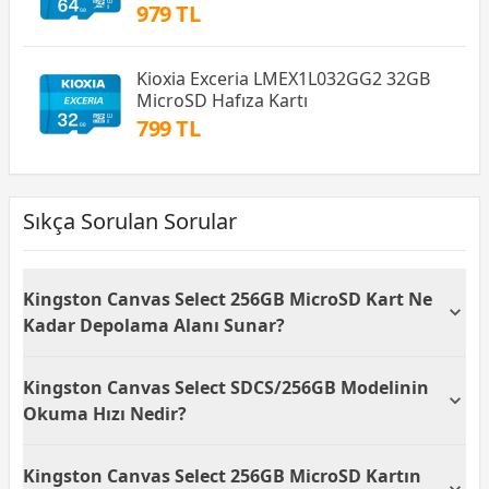
979 TL
Kioxia Exceria LMEX1L032GG2 32GB
MicroSD Hafıza Kartı
799 TL
Sıkça Sorulan Sorular
Kingston Canvas Select 256GB MicroSD Kart Ne
Kadar Depolama Alanı Sunar?
Kingston Canvas Select 256GB MicroSD kart, toplam
Kingston Canvas Select SDCS/256GB Modelinin
256GB depolama kapasitesi sunar. Bu kapasite,
binlerce fotoğraf, saatlerce video ve çok sayıda
Okuma Hızı Nedir?
uygulamayı cihazınızda saklamanızı sağlar.
Kingston Canvas Select SDCS/256GB modelinin
Kingston Canvas Select 256GB MicroSD Kartın
okuma hızı 80MB/s olarak belirlenmiştir. Bu hız,