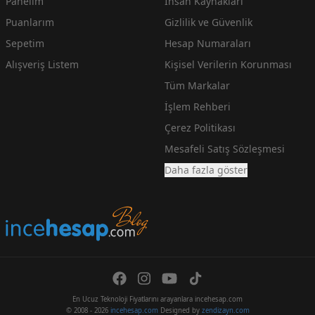
Panelim
İnsan Kaynakları
Puanlarım
Gizlilik ve Güvenlik
Sepetim
Hesap Numaraları
Alışveriş Listem
Kişisel Verilerin Korunması
Tüm Markalar
İşlem Rehberi
Çerez Politikası
Mesafeli Satış Sözleşmesi
Daha fazla göster
En Ucuz Teknoloji Fiyatlarını arayanlara incehesap.com
© 2008 - 2026
incehesap.com
Designed by
zendizayn.com