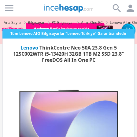
Incehesap
Ana Sayfa
Bilgisayar
PC Bilgisayar
All in One PC
Lenovo All in O
Tüm Lenovo AIO Bilgisayarlar "Lenovo Türkiye" Garantisindedir
Lenovo
ThinkCentre Neo 50A 23.8 Gen 5
12SC002WTR i5-13420H 32GB 1TB M2 SSD 23.8″
FreeDOS All In One PC