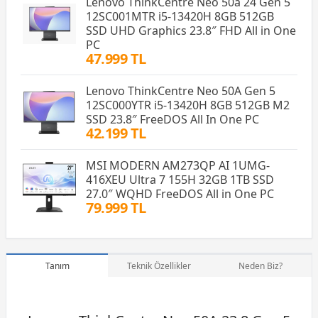
Lenovo ThinkCentre Neo 50a 24 Gen 5
12SC001MTR i5-13420H 8GB 512GB
SSD UHD Graphics 23.8″ FHD All in One
PC
47.999 TL
Lenovo ThinkCentre Neo 50A Gen 5
12SC000YTR i5-13420H 8GB 512GB M2
SSD 23.8″ FreeDOS All In One PC
42.199 TL
MSI MODERN AM273QP AI 1UMG-
416XEU Ultra 7 155H 32GB 1TB SSD
27.0″ WQHD FreeDOS All in One PC
79.999 TL
Tanım
Teknik Özellikler
Neden Biz?