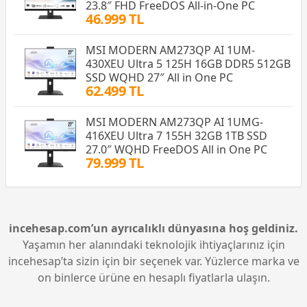
23.8″ FHD FreeDOS All-in-One PC
46.999 TL
MSI MODERN AM273QP AI 1UM-
430XEU Ultra 5 125H 16GB DDR5 512GB
SSD WQHD 27″ All in One PC
62.499 TL
MSI MODERN AM273QP AI 1UMG-
416XEU Ultra 7 155H 32GB 1TB SSD
27.0″ WQHD FreeDOS All in One PC
79.999 TL
incehesap.com’un ayrıcalıklı dünyasına hoş geldiniz.
Yaşamın her alanındaki teknolojik ihtiyaçlarınız için
incehesap’ta sizin için bir seçenek var. Yüzlerce marka ve
on binlerce ürüne en hesaplı fiyatlarla ulaşın.