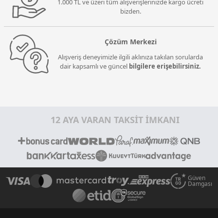
1.000 TL ve üzeri tüm alışverişlerinizde kargo ücreti
bizden.
Çözüm Merkezi
Alışveriş deneyimizle ilgili aklınıza takılan sorularda
dair kapsamlı ve güncel
bilgilere erişebilirsiniz.
12 AYA VARAN TAKSİT İMKANI
Güven
Damgası