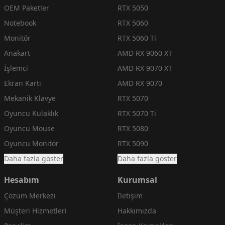
OEM Paketler
RTX 5050
Notebook
RTX 5060
Monitör
RTX 5060 Ti
Anakart
AMD RX 9060 XT
İşlemci
AMD RX 9070 XT
Ekran Kartı
AMD RX 9070
Mekanik Klavye
RTX 5070
Oyuncu Kulaklık
RTX 5070 Ti
Oyuncu Mouse
RTX 5080
Oyuncu Monitör
RTX 5090
Daha fazla göster
Daha fazla göster
Hesabım
Kurumsal
Çözüm Merkezi
İletişim
Müşteri Hizmetleri
Hakkımızda