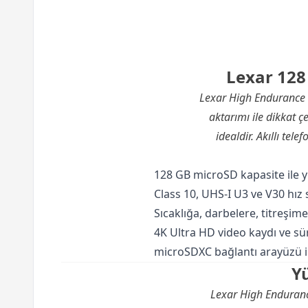
Lexar 128
Lexar High Endurance m
aktarımı ile dikkat ç
idealdir. Akıllı
telef
128 GB microSD kapasite ile yü
Class 10, UHS-I U3 ve V30 hız
Sıcaklığa, darbelere, titreşime
4K Ultra HD video kaydı ve süre
microSDXC bağlantı arayüzü i
Y
Lexar High Enduranc