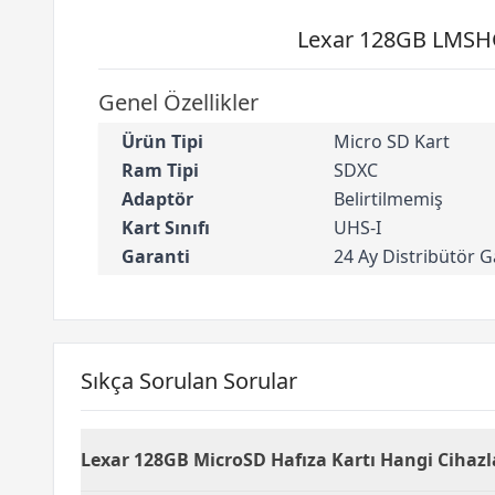
Lexar 128GB LMSHG
Genel Özellikler
Ürün Tipi
Micro SD Kart
Ram Tipi
SDXC
Adaptör
Belirtilmemiş
Kart Sınıfı
UHS-I
Garanti
24 Ay Distribütör Ga
Sıkça Sorulan Sorular
Lexar 128GB MicroSD Hafıza Kartı Hangi Cihaz