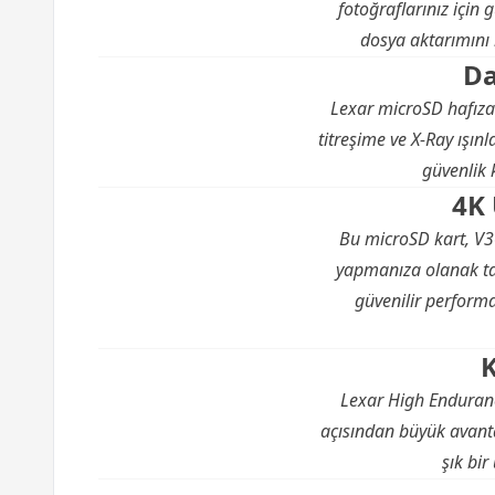
fotoğraflarınız için
dosya aktarımını h
Da
Lexar microSD hafıza 
titreşime ve X-Ray ışınl
güvenlik 
4K 
Bu microSD kart, V30 
yapmanıza olanak tan
güvenilir performa
K
Lexar High Endurance
açısından büyük avanta
şık bir