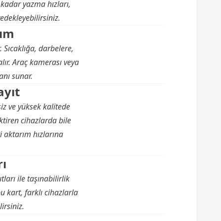
 kadar yazma hızları,
edekleyebilirsiniz.
nım
 Sıcaklığa, darbelere,
kalır. Araç kamerası veya
anı sunar.
ayıt
siz ve yüksek kalitede
tiren cihazlarda bile
i aktarım hızlarına
rı
rı ile taşınabilirlik
kart, farklı cihazlarla
irsiniz.