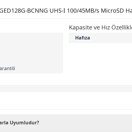
ED128G-BCNNG UHS-I 100/45MB/s MicroSD Hafıza
Kapasite ve Hız Özellikl
Hafıza
rantili
larla Uyumludur?