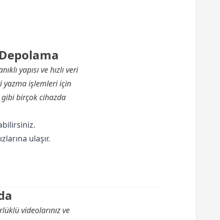
i Depolama
lı yapısı ve hızlı veri
i yazma işlemleri için
gibi birçok cihazda
ilirsiniz.
larına ulaşır.
da
üklü videolarınız ve