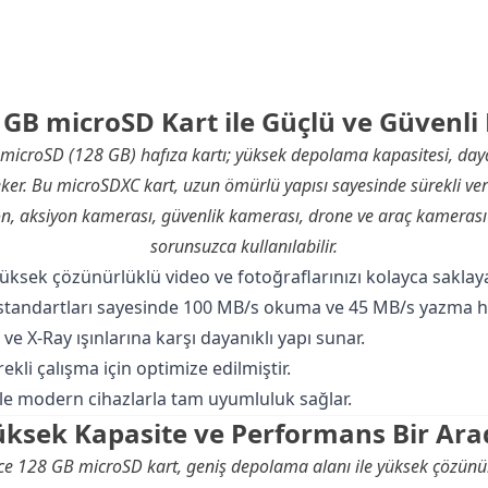
 GB microSD Kart ile Güçlü ve Güvenl
icroSD (128 GB) hafıza kartı; yüksek depolama kapasitesi, dayanık
eker. Bu microSDXC kart, uzun ömürlü yapısı sayesinde sürekli ver
on
, aksiyon kamerası, güvenlik kamerası, drone ve araç kamerası 
sorunsuzca kullanılabilir.
ksek çözünürlüklü video ve fotoğraflarınızı kolayca saklayab
 standartları sayesinde 100 MB/s okuma ve 45 MB/s yazma hız
 ve X-Ray ışınlarına karşı dayanıklı yapı sunar.
kli çalışma için optimize edilmiştir.
le modern cihazlarla tam uyumluluk sağlar.
üksek Kapasite ve Performans Bir Ara
e 128 GB microSD kart, geniş depolama alanı ile yüksek çözünürl