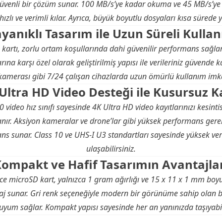
 güvenli bir çözüm sunar. 100 MB/s’ye kadar okuma ve 45 MB/s’ye
ızlı ve verimli kılar. Ayrıca, büyük boyutlu dosyaları kısa sürede y
yanıklı Tasarım ile Uzun Süreli Kulla
kartı, zorlu ortam koşullarında dahi güvenilir performans sağlar.
arına karşı özel olarak geliştirilmiş yapısı ile verileriniz güvende 
kamerası gibi 7/24 çalışan cihazlarda uzun ömürlü kullanım imk
Ultra HD Video Desteği ile Kusursuz K
video hız sınıfı sayesinde 4K Ultra HD video kayıtlarınızı kesinti
ır. Aksiyon kameralar ve drone’lar gibi yüksek performans gerek
ns sunar. Class 10 ve UHS-I U3 standartları sayesinde yüksek ver
ulaşabilirsiniz.
ompakt ve Hafif Tasarımın Avantajla
 microSD kart, yalnızca 1 gram ağırlığı ve 15 x 11 x 1 mm boyutla
j sunar. Gri renk seçeneğiyle modern bir görünüme sahip olan bu 
 uyum sağlar. Kompakt yapısı sayesinde her an yanınızda taşıyabil