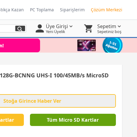
ştıkça Kazan
PC Toplama
Siparişlerim
Çözüm Merkezi
Üye Girişi
Sepetim
Yeni Üyelik
Sepetiniz boş
28G-BCNNG UHS-I 100/45MB/s MicroSD
Stoğa Girince Haber Ver
artlar
Tüm Micro SD Kartlar