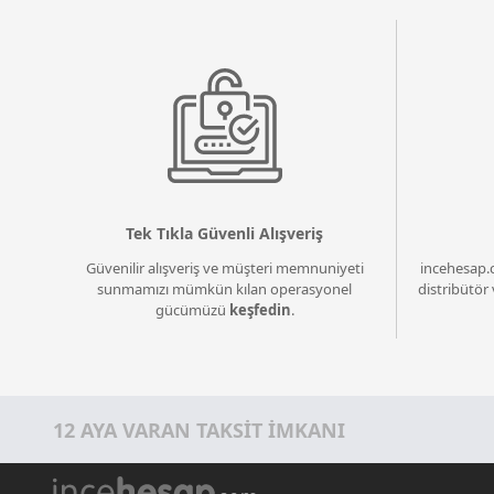
Tek Tıkla Güvenli Alışveriş
Güvenilir alışveriş ve müşteri memnuniyeti
incehesap.
sunmamızı mümkün kılan operasyonel
distribütör 
gücümüzü
keşfedin
.
12 AYA VARAN TAKSİT İMKANI