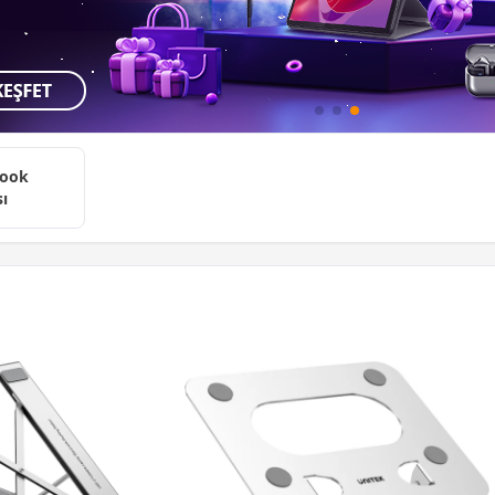
ook
ı