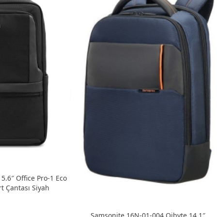
.6″ Office Pro-1 Eco
t Çantası Siyah
Samsonite 16N-01-004 Qibyte 14.1″