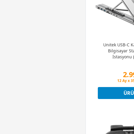
Unitek USB-C Ka
Bilgisayar St
İstasyonu
2.9
Peşin Fiy
12 Ay x 3
Peşin Fiy
ÜRÜ