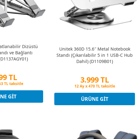
tlanabilir Dizüstü
Unitek 360D 15.6″ Metal Notebook
andı ve Bağlantı
Standı (Çıkarılabilir 5 in 1 USB-C Hub
 (D1137AGY01)
Dahil) (D1109B01)
99 TL
3.999 TL
atına 3 Taksit
Peşin Fiyatına 3 Taksit
53 TL taksitle
12 Ay x 470 TL taksitle
atına 3 Taksit
NE GIT
Peşin Fiyatına 3 Taksit
ÜRÜNE GIT