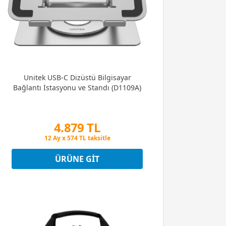
Unitek USB-C Dizüstü Bilgisayar
Bağlantı İstasyonu ve Standı (D1109A)
4.879 TL
Peşin Fiyatına 3 Taksit
12 Ay x 574 TL taksitle
Peşin Fiyatına 3 Taksit
ÜRÜNE GIT