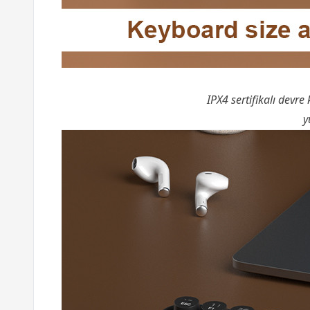
IPX4 sertifikalı devr
y