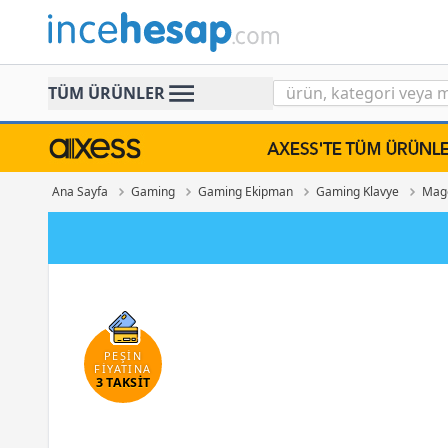
Incehesap
TÜM ÜRÜNLER
Ana Sayfa
Gaming
Gaming Ekipman
Gaming Klavye
Mag
PEŞİN
FİYATINA
3 TAKSİT