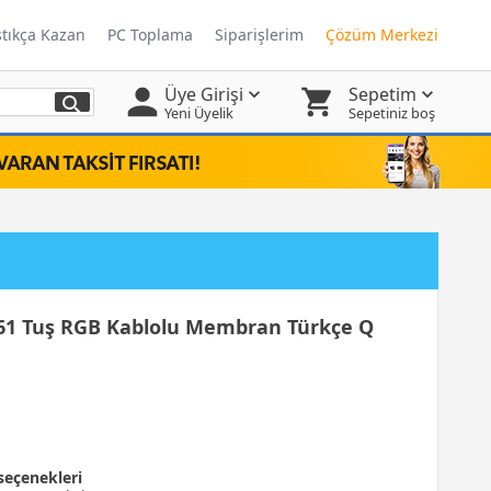
ştıkça Kazan
PC Toplama
Siparişlerim
Çözüm Merkezi
Üye Girişi
Sepetim
Yeni Üyelik
Sepetiniz boş
1 Tuş RGB Kablolu Membran Türkçe Q
seçenekleri