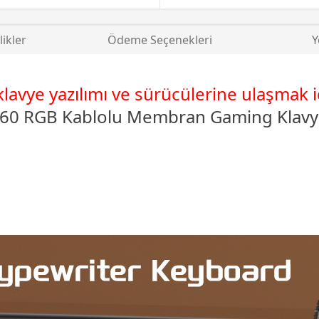
likler
Ödeme Seçenekleri
Y
avye yazılımı ve sürücülerine ulaşmak içi
60 RGB Kablolu Membran
Gaming Klav