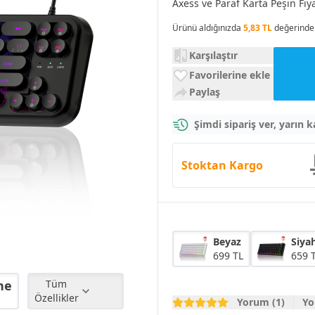
Axess ve Paraf Karta Peşin Fiya
Ürünü aldığınızda
5,83 TL
değerinde 
Karşılaştır
Favorilerine ekle
Paylaş
Şimdi sipariş ver, yarın 
Stoktan Kargo
Beyaz
Siya
699 TL
659 
ne
Tüm
Özellikler
Yorum (1)
Yo