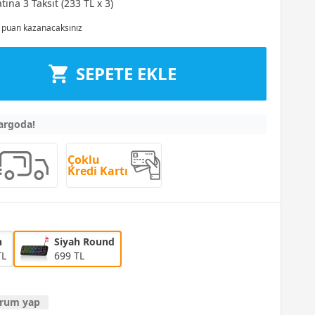
tına 3 Taksit (233 TL x 3)
puan kazanacaksınız
SEPETE EKLE
kargoda!
Çoklu
Kredi Kartı
h
Siyah Round
TL
699 TL
rum yap