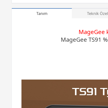
Tanım
Teknik Özel
MageGee kl
MageGee TS91 %