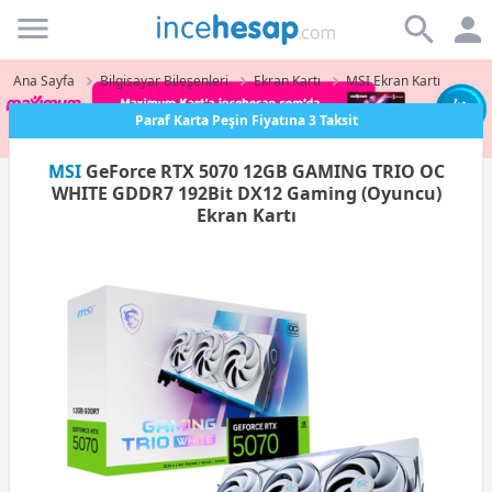
Incehesap
Ana Sayfa
Bilgisayar Bileşenleri
Ekran Kartı
MSI Ekran Kartı
Paraf Karta Peşin Fiyatına 3 Taksit
MSI
GeForce RTX 5070 12GB GAMING TRIO OC
WHITE GDDR7 192Bit DX12 Gaming (Oyuncu)
Ekran Kartı