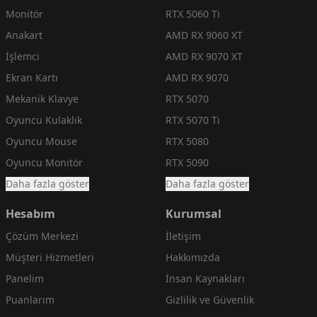
Monitör
RTX 5060 Ti
Anakart
AMD RX 9060 XT
İşlemci
AMD RX 9070 XT
Ekran Kartı
AMD RX 9070
Mekanik Klavye
RTX 5070
Oyuncu Kulaklık
RTX 5070 Ti
Oyuncu Mouse
RTX 5080
Oyuncu Monitör
RTX 5090
Daha fazla göster
Daha fazla göster
Hesabım
Kurumsal
Çözüm Merkezi
İletişim
Müşteri Hizmetleri
Hakkımızda
Panelim
İnsan Kaynakları
Puanlarım
Gizlilik ve Güvenlik