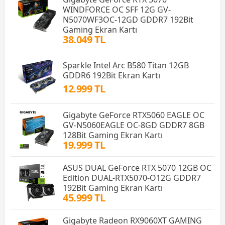
WINDFORCE OC SFF 12G GV-
N5070WF3OC-12GD GDDR7 192Bit
Gaming Ekran Kartı
38.049 TL
Sparkle Intel Arc B580 Titan 12GB
GDDR6 192Bit Ekran Kartı
12.999 TL
Gigabyte GeForce RTX5060 EAGLE OC
GV-N5060EAGLE OC-8GD GDDR7 8GB
128Bit Gaming Ekran Kartı
19.999 TL
ASUS DUAL GeForce RTX 5070 12GB OC
Edition DUAL-RTX5070-O12G GDDR7
192Bit Gaming Ekran Kartı
45.999 TL
Gigabyte Radeon RX9060XT GAMING