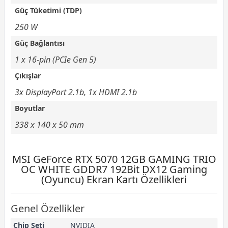
Güç Tüketimi (TDP)
250 W
Güç Bağlantısı
1 x 16-pin (PCIe Gen 5)
Çıkışlar
3x DisplayPort 2.1b, 1x HDMI 2.1b
Boyutlar
338 x 140 x 50 mm
MSI GeForce RTX 5070 12GB GAMING TRIO
OC WHITE GDDR7 192Bit DX12 Gaming
(Oyuncu) Ekran Kartı Özellikleri
Genel Özellikler
Chip Seti
NVIDIA