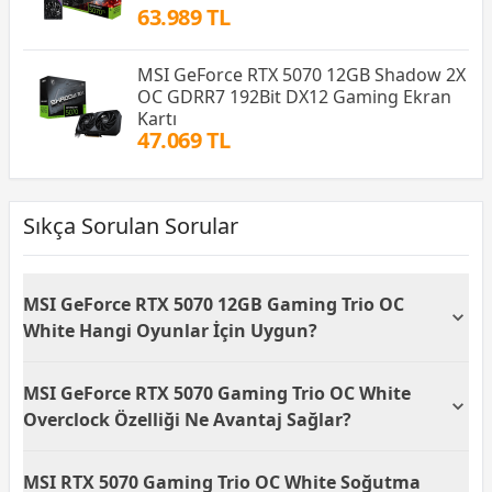
63.989 TL
MSI GeForce RTX 5070 12GB Shadow 2X
OC GDRR7 192Bit DX12 Gaming Ekran
Kartı
47.069 TL
Sıkça Sorulan Sorular
MSI GeForce RTX 5070 12GB Gaming Trio OC
White Hangi Oyunlar İçin Uygun?
MSI GeForce RTX 5070 12GB Gaming Trio OC White,
MSI GeForce RTX 5070 Gaming Trio OC White
güncel AAA oyunları 1080p ve 1440p çözünürlükte
yüksek kare hızlarıyla çalıştırabilecek güce sahiptir.
Overclock Özelliği Ne Avantaj Sağlar?
NVIDIA GeForce RTX 5070 grafik işlemcisi ve 12 GB
GDDR7 belleği sayesinde performans gerektiren
Bu ekran kartında bulunan overclock desteği, grafik
MSI RTX 5070 Gaming Trio OC White Soğutma
oyunlarda akıcı deneyim sunar. Cyberpunk 2077,
işlemcinin fabrika ayarlarının üzerinde çalışmasına