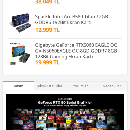
38.049 TL
Sparkle Intel Arc B580 Titan 12GB
GDDR6 192Bit Ekran Kartı
12.999 TL
Gigabyte GeForce RTX5060 EAGLE OC
GV-N5060EAGLE OC-8GD GDDR7 8GB
128Bit Gaming Ekran Kartı
19.999 TL
Tanım
Teknik Özellikler
Yorumlar
Neden Biz?