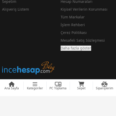
Sepetim
Hesap Numaraları
Alışveriş Listem
Kişisel Verilerin Korunması
Tüm Markalar
İşlem Rehberi
Çerez Politikası
Mesafeli Satış Sözleşmesi
Daha fazla göster
Ana Sayfa
Kategoriler
PC Toplama
Sepet
Siparişlerim
En Ucuz Teknoloji Fiyatlarını arayanlara incehesap.com
© 2008 - 2026
incehesap.com
Designed by
zendizayn.com