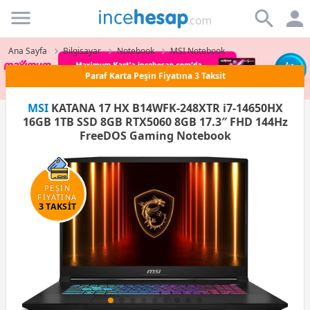
Incehesap
Ana Sayfa
Bilgisayar
Notebook
MSI Notebook
Paraf Karta Peşin Fiyatına 3 Taksit
MSI
KATANA 17 HX B14WFK-248XTR i7-14650HX
16GB 1TB SSD 8GB RTX5060 8GB 17.3″ FHD 144Hz
FreeDOS Gaming Notebook
PEŞİN
FİYATINA
3 TAKSİT