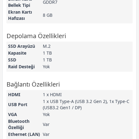
GDDR7
Bellek Tipi
Ekran Kartı
8 GB
Hafızası
Depolama Özellikleri
SSD Arayüzü
M.2
Kapasite
1 TB
SSD
1 TB
Raid Desteği
Yok
Bağlantı Özellikleri
HDMI
1 x HDMI
1 x USB Type-A (USB 3.2 Gen 2), 1x Type-C
USB Port
(USB3.2 Gen1 / DP)
VGA
Yok
Bluetooth
Var
Özelliği
Ethernet (LAN)
Var