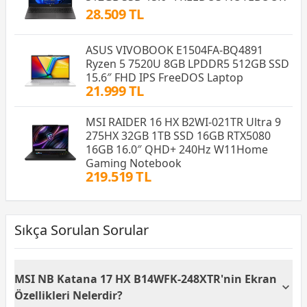
28.509 TL
ASUS VIVOBOOK E1504FA-BQ4891
Ryzen 5 7520U 8GB LPDDR5 512GB SSD
15.6″ FHD IPS FreeDOS Laptop
21.999 TL
MSI RAIDER 16 HX B2WI-021TR Ultra 9
275HX 32GB 1TB SSD 16GB RTX5080
16GB 16.0″ QHD+ 240Hz W11Home
Gaming Notebook
219.519 TL
Sıkça Sorulan Sorular
MSI NB Katana 17 HX B14WFK-248XTR'nin Ekran
Özellikleri Nelerdir?