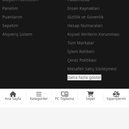
Panelim
İnsan Kaynakları
Puanlarım
Gizlilik ve Güvenlik
Sepetim
Hesap Numaraları
Alışveriş Listem
Kişisel Verilerin Korunması
Tüm Markalar
İşlem Rehberi
Çerez Politikası
Mesafeli Satış Sözleşmesi
Daha fazla göster
Ana Sayfa
Kategoriler
PC Toplama
Sepet
Siparişlerim