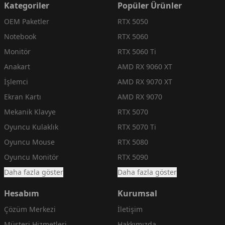
Kategoriler
Popüler Ürünler
OEM Paketler
RTX 5050
Notebook
RTX 5060
Monitör
RTX 5060 Ti
Anakart
AMD RX 9060 XT
İşlemci
AMD RX 9070 XT
Ekran Kartı
AMD RX 9070
Mekanik Klavye
RTX 5070
Oyuncu Kulaklık
RTX 5070 Ti
Oyuncu Mouse
RTX 5080
Oyuncu Monitör
RTX 5090
Daha fazla göster
Daha fazla göster
Hesabım
Kurumsal
Çözüm Merkezi
İletişim
Müşteri Hizmetleri
Hakkımızda