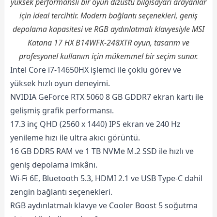
yüksek performanslı bir oyun dizüstü bilgisayarı arayanlar
için ideal tercihtir. Modern bağlantı seçenekleri, geniş
depolama kapasitesi ve RGB aydınlatmalı klavyesiyle MSI
Katana 17 HX B14WFK-248XTR oyun, tasarım ve
profesyonel kullanım için mükemmel bir seçim sunar.
Intel Core i7-14650HX işlemci ile çoklu görev ve
yüksek hızlı oyun deneyimi.
NVIDIA GeForce RTX 5060 8 GB GDDR7 ekran kartı ile
gelişmiş grafik performansı.
17.3 inç QHD (2560 x 1440) IPS ekran ve 240 Hz
yenileme hızı ile ultra akıcı görüntü.
16 GB DDR5 RAM ve 1 TB NVMe M.2 SSD ile hızlı ve
geniş depolama imkânı.
Wi-Fi 6E, Bluetooth 5.3, HDMI 2.1 ve USB Type-C dahil
zengin bağlantı seçenekleri.
RGB aydınlatmalı klavye ve Cooler Boost 5 soğutma