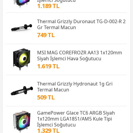
İşlemci Soğutucu
1.189 TL
Thermal Grizzly Duronaut TG-D-002-R 2
Gr Termal Macun
749 TL
MSI MAG COREFROZR AA13 1x120mm
Siyah İşlemci Hava Soğutucu
1.619 TL
Thermal Grizzly Hydronaut 1g Gri
Termal Macun
509 TL
GamePower Glace TC6 ARGB Siyah
1x120mm LGA1851/AM5 Kule Tipi
İşlemci Soğutucu
1.329 TL