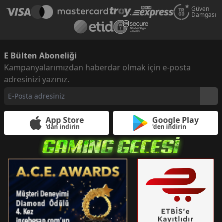
Güven
Damgası
E Bülten Aboneliği
Kampanyalarımızdan haberdar olmak için e-posta
adresinizi yazınız.
App Store
Google Play
'dan indirin
'den indirin