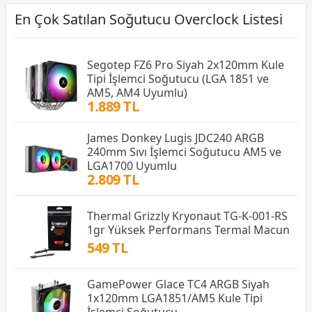
En Çok Satılan Soğutucu Overclock Listesi
Segotep FZ6 Pro Siyah 2x120mm Kule
Tipi İşlemci Soğutucu (LGA 1851 ve
AM5, AM4 Uyumlu)
1.889 TL
James Donkey Lugis JDC240 ARGB
240mm Sıvı İşlemci Soğutucu AM5 ve
LGA1700 Uyumlu
2.809 TL
Thermal Grizzly Kryonaut TG-K-001-RS
1gr Yüksek Performans Termal Macun
549 TL
GamePower Glace TC4 ARGB Siyah
1x120mm LGA1851/AM5 Kule Tipi