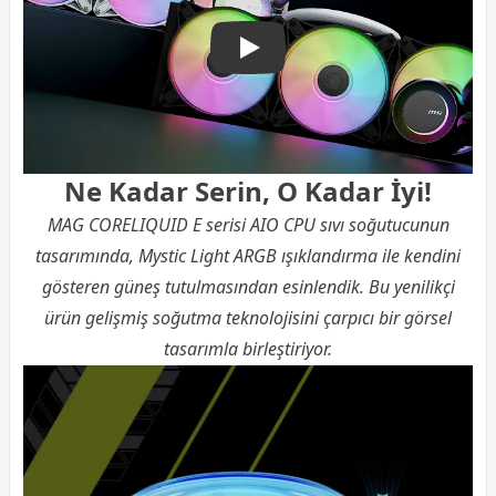
MSI MAG CoreLiquid E240
Ne Kadar Serin, O Kadar İyi!
MAG CORELIQUID E serisi AIO
CPU
sıvı soğutucunun
tasarımında, Mystic Light ARGB ışıklandırma ile kendini
gösteren güneş tutulmasından esinlendik. Bu yenilikçi
ürün gelişmiş soğutma teknolojisini çarpıcı bir görsel
tasarımla birleştiriyor.