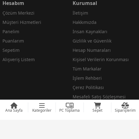
Hesabım
Kurumsal
Çözüm Merkezi
İletişim
Müşteri Hizmetleri
Hakkımızda
Panelim
İnsan Kaynakları
Puanlarım
Gizlilik ve Güvenlik
Sepetim
Hesap Numaraları
Alışveriş Listem
Kişisel Verilerin Korunması
Tüm Markalar
İşlem Rehberi
Çerez Politikası
Mesafeli Satış Sözleşmesi
Daha fazla göster
Ana Sayfa
Kategoriler
PC Toplama
Sepet
Siparişlerim