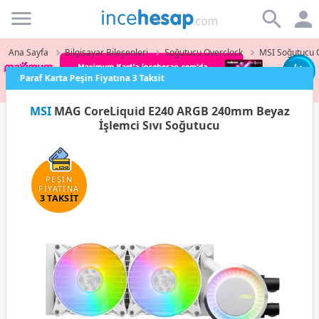
Incehesap
Ana Sayfa
Bilgisayar Bileşenleri
Soğutucu Overclock
MSI Soğutucu 
Paraf Karta Peşin Fiyatına 3 Taksit
MSI
MAG CoreLiquid E240 ARGB 240mm Beyaz
İşlemci Sıvı Soğutucu
PEŞİN
FİYATINA
3 TAKSİT