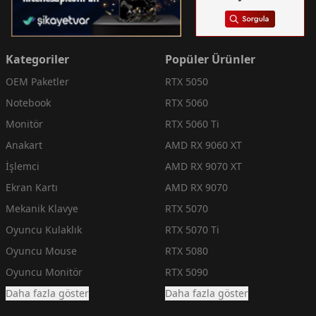
Kategoriler
Popüler Ürünler
OEM Paketler
RTX 5050
Notebook
RTX 5060
Monitör
RTX 5060 Ti
Anakart
AMD RX 9060 XT
İşlemci
AMD RX 9070 XT
Ekran Kartı
AMD RX 9070
Mekanik Klavye
RTX 5070
Oyuncu Kulaklık
RTX 5070 Ti
Oyuncu Mouse
RTX 5080
Oyuncu Monitör
RTX 5090
Daha fazla göster
Daha fazla göster