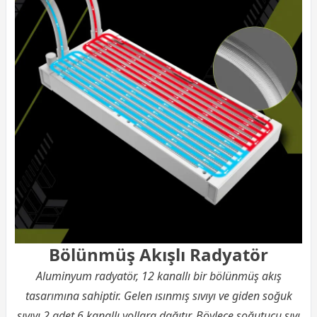
Bölünmüş Akışlı Radyatör
Aluminyum radyatör, 12 kanallı bir bölünmüş akış
tasarımına sahiptir. Gelen ısınmış sıvıyı ve giden soğuk
sıvıyı 2 adet 6 kanallı yollara dağıtır. Böylece soğutucu sıvı