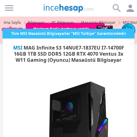
Incehesap
Ana Sayfa
Bilgisayar
PC Bilgisayar
Masaüstü Bilgisayar
MSI Mas
Tüm MSI Masaüstü Bilgisayarlar "MSI Türkiye" Garantisindedir
MSI
MAG Infinite S3 14NUE7-1837EU I7-14700F
16GB 1TB SSD DDR5 12GB RTX 4070 Ventus 3x
W11 Gaming (Oyuncu) Masaüstü Bilgisayar