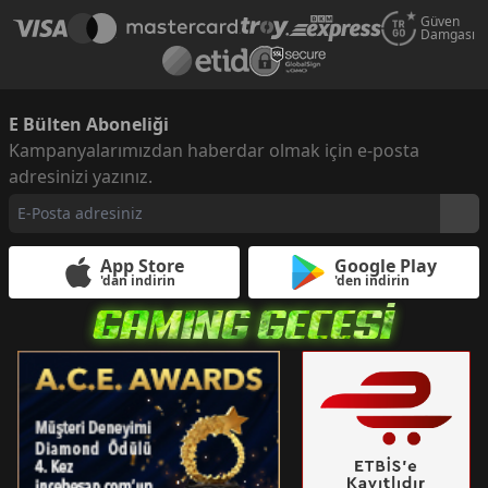
Güven
Damgası
E Bülten Aboneliği
Kampanyalarımızdan haberdar olmak için e-posta
adresinizi yazınız.
App Store
Google Play
'dan indirin
'den indirin