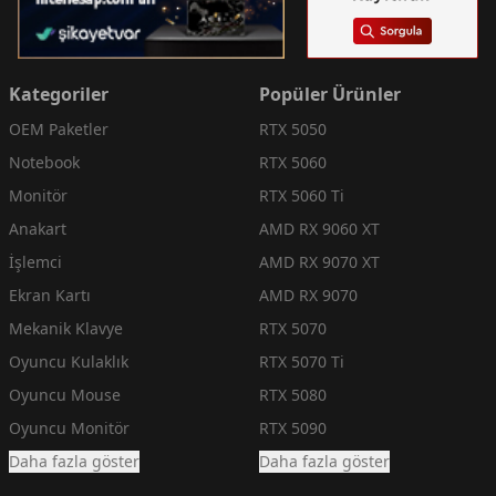
Kategoriler
Popüler Ürünler
OEM Paketler
RTX 5050
Notebook
RTX 5060
Monitör
RTX 5060 Ti
Anakart
AMD RX 9060 XT
İşlemci
AMD RX 9070 XT
Ekran Kartı
AMD RX 9070
Mekanik Klavye
RTX 5070
Oyuncu Kulaklık
RTX 5070 Ti
Oyuncu Mouse
RTX 5080
Oyuncu Monitör
RTX 5090
Daha fazla göster
Daha fazla göster