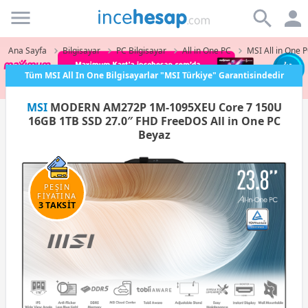
Incehesap
Ana Sayfa
Bilgisayar
PC Bilgisayar
All in One PC
MSI All in One 
Tüm MSI All In One Bilgisayarlar "MSI Türkiye" Garantisindedir
MSI
MODERN AM272P 1M-1095XEU Core 7 150U
16GB 1TB SSD 27.0″ FHD FreeDOS All in One PC
Beyaz
PEŞİN
FİYATINA
3 TAKSİT