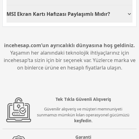
Evet, MSI Modern AM272P Bluetooth özelliğine
MSI Ekran Kartı Hafızası Paylaşımlı Mıdır?
sahiptir. Bu sayede kablosuz bağlantı yaparak farklı
cihazlarla kolayca iletişim kurabilirsiniz.
Evet, MSI Modern AM272P tümleşik ekran kartı
paylaşımlı ekran kartı hafızasına sahiptir. Bu,
belleğin işlemci ile ortak kullanılmasını sağlar ve
genel sistem performansını optimize eder.
incehesap.com’un ayrıcalıklı dünyasına hoş geldiniz.
Yaşamın her alanındaki teknolojik ihtiyaçlarınız için
incehesap’ta sizin için bir seçenek var. Yüzlerce marka ve
on binlerce ürüne en hesaplı fiyatlarla ulaşın.
Tek Tıkla Güvenli Alışveriş
Güvenilir alışveriş ve müşteri memnuniyeti
sunmamızı mümkün kılan operasyonel gücümüzü
keşfedin
.
Garanti