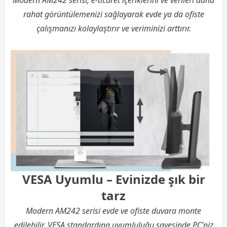
Modern AM242 serisi, e-ticaret içeriklerini ve verileri daha
rahat görüntülemenizi sağlayarak evde ya da ofiste
çalışmanızı kolaylaştırır ve veriminizi arttırır.
VESA Uyumlu – Evinizde şık bir
tarz
Modern AM242 serisi evde ve ofiste duvara monte
edilebilir. VESA standardına uyumluluğu sayesinde PC’niz