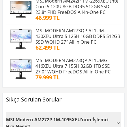
MSI Modern AM242P 1M-2269XEU Intel
Core 5 120U 8GB DDR5 512GB SSD
23.8″ FHD FreeDOS All-in-One PC
46.999 TL
MSI MODERN AM273QP AI 1UM-
430XEU Ultra 5 125H 16GB DDR5 512GB
SSD WQHD 27″ All in One PC
62.499 TL
MSI MODERN AM273QP AI 1UMG-
416XEU Ultra 7 155H 32GB 1TB SSD
27.0″ WQHD FreeDOS All in One PC
79.999 TL
Sıkça Sorulan Sorular
MSI Modern AM272P 1M-1095XEU'nun İşlemci
Hızı Nedir?