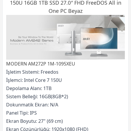
150U 16GB 1TB
SSD
27.0″ FHD FreeDOS All in
One PC Beyaz
MODERN AM272P 1M-1095XEU
İşletim Sistemi: Freedos
İşlemci: Intel Core 7 150U
Depolama Alanı: 1TB
Sistem Belleği: 16GB(8GB*2)
Dokunmatik Ekran: N/A
Panel Tipi: IPS
Ekran Boyutu: 27" (69 cm)
Ekran Çözünürlüğü: 1920x1080 (FHD)