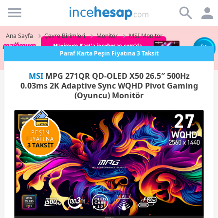
Incehesap
Ana Sayfa
Çevre Birimleri
Monitör
MSI Monitör
Paraf Karta Peşin Fiyatına 3 Taksit
MSI
MPG 271QR QD-OLED X50 26.5″ 500Hz
0.03ms 2K Adaptive Sync WQHD Pivot Gaming
(Oyuncu) Monitör
PEŞİN
FİYATINA
3 TAKSİT