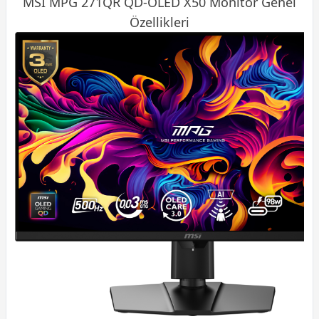
MSI MPG 271QR QD-OLED X50
Monitör
Genel
Özellikleri