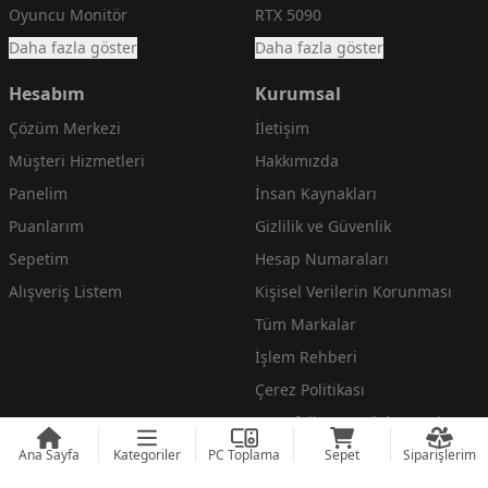
Oyuncu Monitör
RTX 5090
Daha fazla göster
Daha fazla göster
Hesabım
Kurumsal
Çözüm Merkezi
İletişim
Müşteri Hizmetleri
Hakkımızda
Panelim
İnsan Kaynakları
Puanlarım
Gizlilik ve Güvenlik
Sepetim
Hesap Numaraları
Alışveriş Listem
Kişisel Verilerin Korunması
Tüm Markalar
İşlem Rehberi
Çerez Politikası
Mesafeli Satış Sözleşmesi
Daha fazla göster
Ana Sayfa
Kategoriler
PC Toplama
Sepet
Siparişlerim