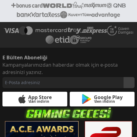
Güven
Damgası
E Bülten Aboneliği
Kampanyalarımızdan haberdar olmak için e-posta
adresinizi yazınız.
App Store
Google Play
'dan indirin
'den indirin