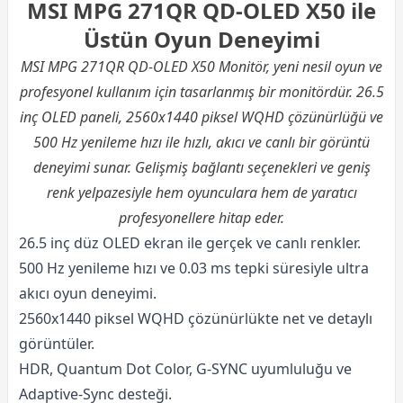
MSI MPG 271QR QD-OLED X50 ile
Üstün Oyun Deneyimi
MSI MPG 271QR QD-OLED X50 Monitör, yeni nesil oyun ve
profesyonel kullanım için tasarlanmış bir monitördür. 26.5
inç OLED paneli, 2560x1440 piksel WQHD çözünürlüğü ve
500 Hz yenileme hızı ile hızlı, akıcı ve canlı bir görüntü
deneyimi sunar. Gelişmiş bağlantı seçenekleri ve geniş
renk yelpazesiyle hem oyunculara hem de yaratıcı
profesyonellere hitap eder.
26.5 inç düz OLED ekran ile gerçek ve canlı renkler.
500 Hz yenileme hızı ve 0.03 ms tepki süresiyle ultra
akıcı oyun deneyimi.
2560x1440 piksel WQHD çözünürlükte net ve detaylı
görüntüler.
HDR, Quantum Dot Color, G-SYNC uyumluluğu ve
Adaptive-Sync desteği.