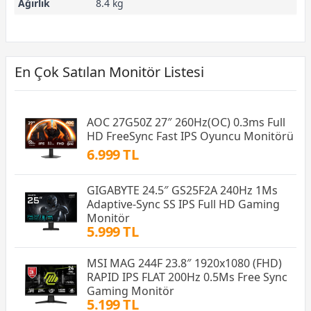
Ağırlık
8.4 kg
En Çok Satılan Monitör Listesi
AOC 27G50Z 27″ 260Hz(OC) 0.3ms Full
HD FreeSync Fast IPS Oyuncu Monitörü
6.999 TL
GIGABYTE 24.5″ GS25F2A 240Hz 1Ms
Adaptive-Sync SS IPS Full HD Gaming
Monitör
5.999 TL
MSI MAG 244F 23.8″ 1920x1080 (FHD)
RAPID IPS FLAT 200Hz 0.5Ms Free Sync
Gaming Monitör
5.199 TL