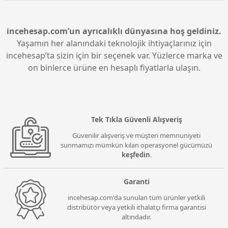
Resim (PiP) ve Resim Yanında Resim (PbP) gibi oyun
modlarını destekler. Bu özellikler, aynı anda birden
fazla ekranı kullanmanızı ve farklı içerikler arasında
incehesap.com’un ayrıcalıklı dünyasına hoş geldiniz.
kolayca geçiş yapmanızı sağlar.
Yaşamın her alanındaki teknolojik ihtiyaçlarınız için
incehesap’ta sizin için bir seçenek var. Yüzlerce marka ve
on binlerce ürüne en hesaplı fiyatlarla ulaşın.
Tek Tıkla Güvenli Alışveriş
Güvenilir alışveriş ve müşteri memnuniyeti
sunmamızı mümkün kılan operasyonel gücümüzü
keşfedin
.
Garanti
incehesap.com'da sunulan tüm ürünler yetkili
distribütör veya yetkili ithalatçı firma garantisi
altındadır.