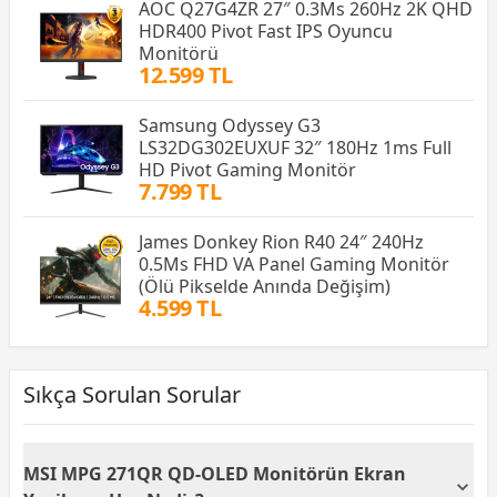
AOC Q27G4ZR 27″ 0.3Ms 260Hz 2K QHD
HDR400 Pivot Fast IPS Oyuncu
Monitörü
12.599 TL
Samsung Odyssey G3
LS32DG302EUXUF 32″ 180Hz 1ms Full
HD Pivot Gaming Monitör
7.799 TL
James Donkey Rion R40 24″ 240Hz
0.5Ms FHD VA Panel Gaming Monitör
(Ölü Pikselde Anında Değişim)
4.599 TL
Sıkça Sorulan Sorular
MSI MPG 271QR QD-OLED Monitörün Ekran