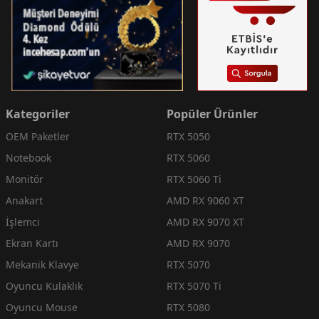
Kategoriler
Popüler Ürünler
OEM Paketler
RTX 5050
Notebook
RTX 5060
Monitör
RTX 5060 Ti
Anakart
AMD RX 9060 XT
İşlemci
AMD RX 9070 XT
Ekran Kartı
AMD RX 9070
Mekanik Klavye
RTX 5070
Oyuncu Kulaklık
RTX 5070 Ti
Oyuncu Mouse
RTX 5080