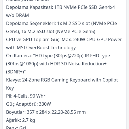
Depolama Kapasitesi: 1TB NVMe PCIe SSD Gen4x4
w/o DRAM
Depolama Seçenekleri: 1x M.2 SSD slot (NVMe PCIe
Gen4), 1x M.2 SSD slot (NVMe PCIe Gen5)
CPU ve GPU Toplam Güç: Max. 240W CPU-GPU Power
with MSI OverBoost Technology.
Ön Kamera: "HD type (30fps@720p) IR FHD type
(30fps@1080p) with HDR 3D Noise Reduction+
(3DNR+)"
Klavye: 24-Zone RGB Gaming Keyboard with Copilot
Key
Pil: 4-Cells, 90 Whr
Güç Adaptörü: 330W
Boyutlar: 357 x 284 x 22.20-28.55 mm
Ağırlık: 2.7 kg
Renk: Gri