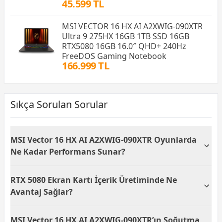
45.599 TL
MSI VECTOR 16 HX AI A2XWIG-090XTR
Ultra 9 275HX 16GB 1TB SSD 16GB
RTX5080 16GB 16.0″ QHD+ 240Hz
FreeDOS Gaming Notebook
166.999 TL
Sıkça Sorulan Sorular
MSI Vector 16 HX AI A2XWIG-090XTR Oyunlarda
Ne Kadar Performans Sunar?
MSI Vector 16 HX AI A2XWIG-090XTR, Intel Core Ultra
RTX 5080 Ekran Kartı İçerik Üretiminde Ne
9 275HX işlemcisi ve 16 GB GDDR7 RTX 5080 ekran
kartı ile günümüzün en yüksek grafik
Avantaj Sağlar?
gereksinimlerine sahip oyunlarını QHD+
çözünürlükte ve yüksek kare hızlarında çalıştırabilir.
RTX 5080 ekran kartı, 16 GB GDDR7 belleği ve NVIDIA
MSI Vector 16 HX AI A2XWIG-090XTR’ın Soğutma
NVIDIA DLSS 4 teknolojisi sayesinde performans
Blackwell mimarisi ile 3D modelleme, video