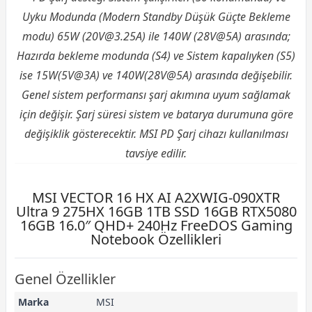
Uyku Modunda (Modern Standby Düşük Güçte Bekleme
modu) 65W (
20V@3.25A
) ile 140W (28V@5A) arasında;
Hazırda bekleme modunda (S4) ve Sistem kapalıyken (S5)
ise 15W(5V@3A) ve 140W(28V@5A) arasında değişebilir.
Genel sistem performansı şarj akımına uyum sağlamak
için değişir. Şarj süresi sistem ve batarya durumuna göre
değişiklik gösterecektir. MSI PD Şarj cihazı kullanılması
tavsiye edilir.
MSI VECTOR 16 HX AI A2XWIG-090XTR
Ultra 9 275HX 16GB 1TB SSD 16GB RTX5080
16GB 16.0″ QHD+ 240Hz FreeDOS Gaming
Notebook Özellikleri
Genel Özellikler
Marka
MSI