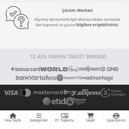
Çözüm Merkezi
Alışveriş deneyimizle ilgili aklınıza takılan sorularda
dair kapsamlı ve güncel
bilgilere erişebilirsiniz.
12 AYA VARAN TAKSİT İMKANI
Güven
Damgası
E Bülten Aboneliği
Ana Sayfa
Kategoriler
PC Toplama
Sepet
Siparişlerim
Kampanyalarımızdan haberdar olmak için e-posta