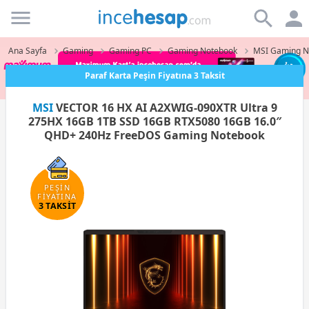
Incehesap
Ana Sayfa
Gaming
Gaming PC
Gaming Notebook
MSI Gaming N
Paraf Karta Peşin Fiyatına 3 Taksit
MSI
VECTOR 16 HX AI A2XWIG-090XTR Ultra 9
275HX 16GB 1TB SSD 16GB RTX5080 16GB 16.0″
QHD+ 240Hz FreeDOS Gaming Notebook
PEŞİN
FİYATINA
3 TAKSİT