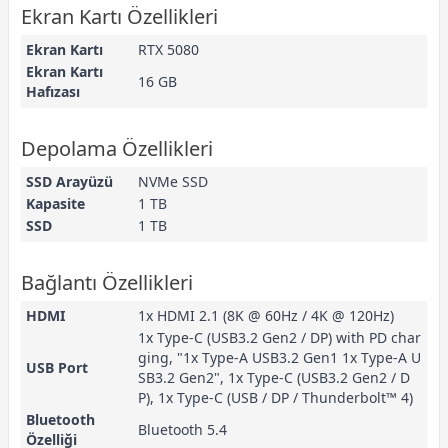
Ekran Kartı Özellikleri
Ekran Kartı
RTX 5080
Ekran Kartı
16 GB
Hafızası
Depolama Özellikleri
SSD Arayüzü
NVMe SSD
Kapasite
1 TB
SSD
1 TB
Bağlantı Özellikleri
HDMI
1x HDMI 2.1 (8K @ 60Hz / 4K @ 120Hz)
1x Type-C (USB3.2 Gen2 / DP) with PD char
ging, "1x Type-A USB3.2 Gen1 1x Type-A U
USB Port
SB3.2 Gen2", 1x Type-C (USB3.2 Gen2 / D
P), 1x Type-C (USB / DP / Thunderbolt™ 4)
Bluetooth
Bluetooth 5.4
Özelliği