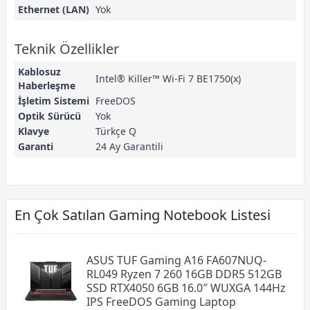
Ethernet (LAN)
Yok
Teknik Özellikler
Kablosuz
Intel® Killer™ Wi-Fi 7 BE1750(x)
Haberleşme
İşletim Sistemi
FreeDOS
Optik Sürücü
Yok
Klavye
Türkçe Q
Garanti
24 Ay Garantili
En Çok Satılan Gaming Notebook Listesi
ASUS TUF Gaming A16 FA607NUQ-
RL049 Ryzen 7 260 16GB DDR5 512GB
SSD RTX4050 6GB 16.0″ WUXGA 144Hz
IPS FreeDOS Gaming Laptop