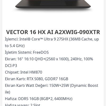
VECTOR 16 HX AI A2XWIG-090XTR
İşlemci: Intel® Core™ Ultra 9 275HX (36MB Cache, up
to 5.4 GHz)
İşletim Sistemi: FreeDOS
Ekran: 16" 16:10 QHD+(2560 x 1600), 240Hz, 100%
DCI-P3
Chipset: Intel HM870
Ekran Kartı: RTX 5080, GDDR7 16GB
Ekran Kartı Watt Değeri: 150W+25W (Dynamic Boost
ile)
Hafıza: DDR5 16GB (8GB*2, 6400MHz)
Hafıza yuvası: 2 Slot