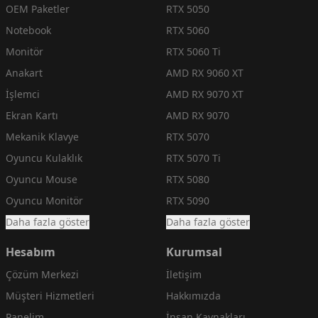
OEM Paketler
RTX 5050
Notebook
RTX 5060
Monitör
RTX 5060 Ti
Anakart
AMD RX 9060 XT
İşlemci
AMD RX 9070 XT
Ekran Kartı
AMD RX 9070
Mekanik Klavye
RTX 5070
Oyuncu Kulaklık
RTX 5070 Ti
Oyuncu Mouse
RTX 5080
Oyuncu Monitör
RTX 5090
Daha fazla göster
Daha fazla göster
Hesabım
Kurumsal
Çözüm Merkezi
İletişim
Müşteri Hizmetleri
Hakkımızda
Panelim
İnsan Kaynakları