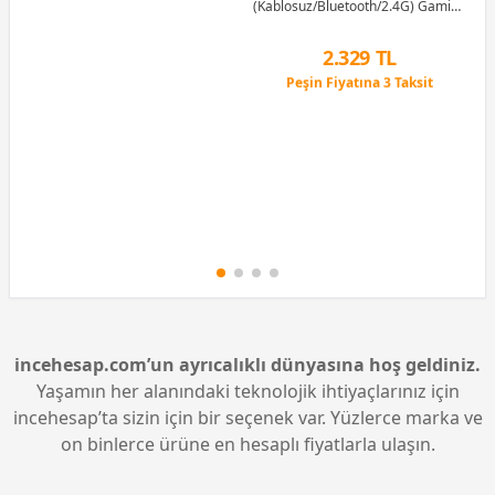
(Kablosuz/Bluetooth/2.4G) Gaming
(Oyuncu) Kulaklık
2.329 TL
Peşin Fiyatına 3 Taksit
12 Ay x 274 TL taksitle
Peşin Fiyatına 3 Taksit
incehesap.com’un ayrıcalıklı dünyasına hoş geldiniz.
Yaşamın her alanındaki teknolojik ihtiyaçlarınız için
incehesap’ta sizin için bir seçenek var. Yüzlerce marka ve
on binlerce ürüne en hesaplı fiyatlarla ulaşın.