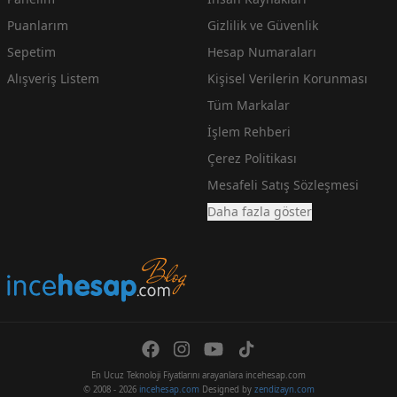
Puanlarım
Gizlilik ve Güvenlik
Sepetim
Hesap Numaraları
Alışveriş Listem
Kişisel Verilerin Korunması
Tüm Markalar
İşlem Rehberi
Çerez Politikası
Mesafeli Satış Sözleşmesi
Daha fazla göster
En Ucuz Teknoloji Fiyatlarını arayanlara incehesap.com
© 2008 - 2026
incehesap.com
Designed by
zendizayn.com