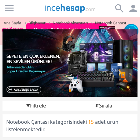
Incehesap
Ana Sayfa
Bilgisayar
Notebook Aksesuarı
Notebook Çantası
Filtrele
Sırala
Notebook Çantası kategorisindeki
15
adet ürün
listelenmektedir.