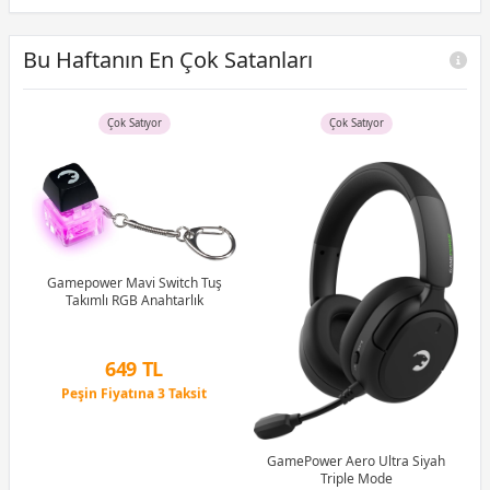
Bu Haftanın En Çok Satanları
Çok Satıyor
Çok Satıyor
uş
Gamepower Mavi Switch Tuş
tch
Takımlı RGB Anahtarlık
G
1M
649 TL
Peşin Fiyatına 3 Taksit
12 Ay x 76 TL taksitle
Peşin Fiyatına 3 Taksit
GamePower Aero Ultra Siyah
Triple Mode