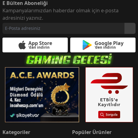
E Bülten Aboneliği
Kampanyalarımızdan haberdar olmak için e-posta
adresinizi yazınız.
App Store
Google Play
'dan indirin
'den indirin
Kategoriler
Popüler Ürünler