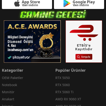
App Store
Google Play
'dan indirin
'den indirin
Kategoriler
Popüler Ürünler
OEM Paketler
RTX 5050
Notebook
RTX 5060
Monitör
RTX 5060 Ti
Anakart
AMD RX 9060 XT