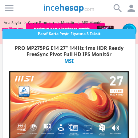
Incehesap
Ana Sayfa
Çevre Birimleri
Monitör
MSI Monitör
Paraf Karta Peşin Fiyatına 3 Taksit
PRO MP275PG E14 27″ 144Hz 1ms HDR Ready
FreeSync Pivot Full HD IPS Monitör
MSI