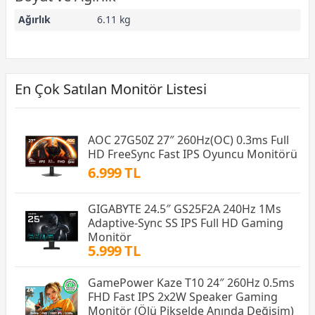
Ağırlık
6.11 kg
En Çok Satılan Monitör Listesi
AOC 27G50Z 27″ 260Hz(OC) 0.3ms Full
HD FreeSync Fast IPS Oyuncu Monitörü
6.999 TL
GIGABYTE 24.5″ GS25F2A 240Hz 1Ms
Adaptive-Sync SS IPS Full HD Gaming
Monitör
5.999 TL
GamePower Kaze T10 24″ 260Hz 0.5ms
FHD Fast IPS 2x2W Speaker Gaming
Monitör (Ölü Pikselde Anında Değişim)