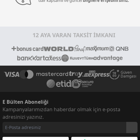
dair kapsamlı ve güncel
bilgilere erişebilirsiniz.
12 AYA VARAN TAKSİT İMKANI
Güven
Damgası
E Bülten Aboneliği
Kampanyalarımızdan haberdar olmak için e-posta
adresinizi yazınız.