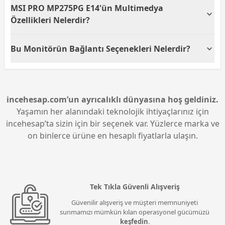
MSI PRO MP275PG E14'ün Multimedya
seviyesi sunar. Bu parlaklık seviyesi, çoğu ortamda
net bir görüntü sağlar ve HDR içerikler için yeterlidir.
Özellikleri Nelerdir?
MSI PRO MP275PG E14 monitör, 2W x 2 entegre
Bu Monitörün Bağlantı Seçenekleri Nelerdir?
hoparlörlere sahiptir. Böylece, ek bir ses sistemi
olmadan da multimedya içeriklerinin tadını
MSI PRO MP275PG E14 monitör HDMI ve DP bağlantı
çıkarabilirsiniz.
seçeneklerine sahiptir. Bu sayede, monitörü çeşitli
cihazlarla kolaylıkla bağlayabilir ve yüksek
çözünürlüklü içerikleri kesintisiz izleyebilirsiniz.
incehesap.com’un ayrıcalıklı dünyasına hoş geldiniz.
Yaşamın her alanındaki teknolojik ihtiyaçlarınız için
incehesap’ta sizin için bir seçenek var. Yüzlerce marka ve
on binlerce ürüne en hesaplı fiyatlarla ulaşın.
Tek Tıkla Güvenli Alışveriş
Güvenilir alışveriş ve müşteri memnuniyeti
sunmamızı mümkün kılan operasyonel gücümüzü
keşfedin
.