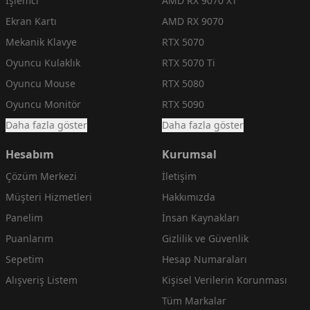
İşlemci
AMD RX 9070 XT
Ekran Kartı
AMD RX 9070
Mekanik Klavye
RTX 5070
Oyuncu Kulaklık
RTX 5070 Ti
Oyuncu Mouse
RTX 5080
Oyuncu Monitör
RTX 5090
Daha fazla göster
Daha fazla göster
Hesabım
Kurumsal
Çözüm Merkezi
İletişim
Müşteri Hizmetleri
Hakkımızda
Panelim
İnsan Kaynakları
Puanlarım
Gizlilik ve Güvenlik
Sepetim
Hesap Numaraları
Alışveriş Listem
Kişisel Verilerin Korunması
Tüm Markalar