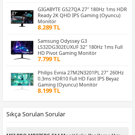
GIGABYTE GS27QA 27″ 180Hz 1ms HDR
Ready 2K QHD IPS Gaming (Oyuncu)
Monitör
8.289 TL
Samsung Odyssey G3
LS32DG302EUXUF 32″ 180Hz 1ms Full
HD Pivot Gaming Monitör
7.799 TL
Philips Evnia 27M2N3201PL 27″ 260Hz
0.3ms HDR10 Full HD Fast IPS Beyaz
Gaming (Oyuncu) Monitör
8.199 TL
Sıkça Sorulan Sorular