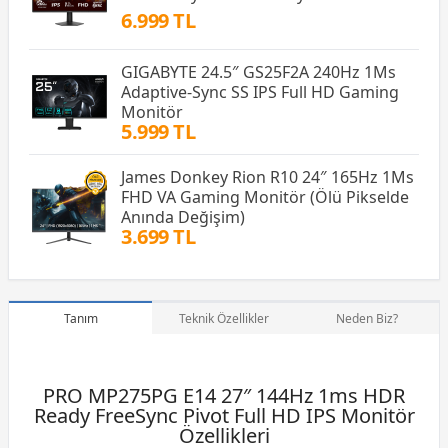
6.999 TL
GIGABYTE 24.5″ GS25F2A 240Hz 1Ms
Adaptive-Sync SS IPS Full HD Gaming
Monitör
5.999 TL
James Donkey Rion R10 24″ 165Hz 1Ms
FHD VA Gaming Monitör (Ölü Pikselde
Anında Değişim)
3.699 TL
Tanım
Teknik Özellikler
Neden Biz?
PRO MP275PG E14 27″ 144Hz 1ms HDR
Ready FreeSync Pivot Full HD IPS Monitör
Özellikleri