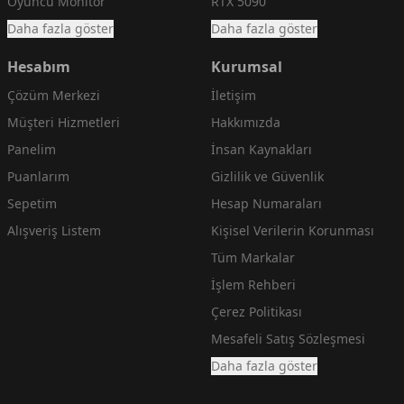
Oyuncu Monitör
RTX 5090
Daha fazla göster
Daha fazla göster
Hesabım
Kurumsal
Çözüm Merkezi
İletişim
Müşteri Hizmetleri
Hakkımızda
Panelim
İnsan Kaynakları
Puanlarım
Gizlilik ve Güvenlik
Sepetim
Hesap Numaraları
Alışveriş Listem
Kişisel Verilerin Korunması
Tüm Markalar
İşlem Rehberi
Çerez Politikası
Mesafeli Satış Sözleşmesi
Daha fazla göster