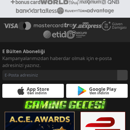
Güven
Damgası
E Bülten Aboneliği
Kampanyalarımızdan haberdar olmak için e-posta
adresinizi yazınız.
App Store
Google Play
'dan indirin
'den indirin