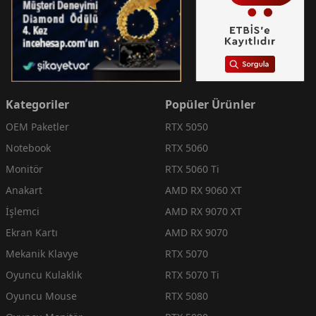
Kategoriler
Popüler Ürünler
OEM Paketler
RTX 5050
Notebook
RTX 5060
Monitör
RTX 5060 Ti
Anakart
AMD RX 9060 XT
İşlemci
AMD RX 9070 XT
Ekran Kartı
AMD RX 9070
Mekanik Klavye
RTX 5070
Oyuncu Kulaklık
RTX 5070 Ti
Oyuncu Mouse
RTX 5080