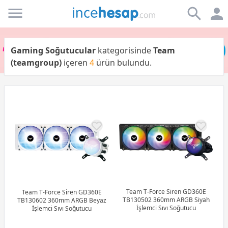
Incehesap
Gaming Soğutucular
kategorisinde
Team
(teamgroup)
içeren
4
ürün bulundu.
Team T-Force Siren GD360E
Team T-Force Siren GD360E
TB130502 360mm ARGB Siyah
TB130602 360mm ARGB Beyaz
İşlemci Sıvı Soğutucu
İşlemci Sıvı Soğutucu