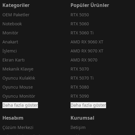
Kategoriler
Popüler Ürünler
OEM Paketler
RTX 5050
Notebook
RTX 5060
Monitör
RTX 5060 Ti
Anakart
AMD RX 9060 XT
İşlemci
AMD RX 9070 XT
Ekran Kartı
AMD RX 9070
Mekanik Klavye
RTX 5070
Oyuncu Kulaklık
RTX 5070 Ti
Oyuncu Mouse
RTX 5080
Oyuncu Monitör
RTX 5090
Daha fazla göster
Daha fazla göster
Hesabım
Kurumsal
Çözüm Merkezi
İletişim