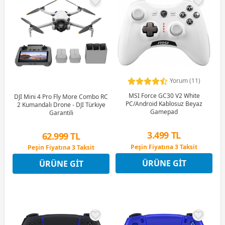
Yorum (11)
MSI Force GC30 V2 White
DJI Mini 4 Pro Fly More Combo RC
PC/Android Kablosuz Beyaz
2 Kumandalı Drone - DJI Türkiye
Gamepad
Garantili
3.499 TL
62.999 TL
Peşin Fiyatına 3 Taksit
Peşin Fiyatına 3 Taksit
9 Ay x 486 TL taksitle
6 Ay x 12.080 TL taksitle
ÜRÜNE GIT
ÜRÜNE GIT
Peşin Fiyatına 3 Taksit
Peşin Fiyatına 3 Taksit