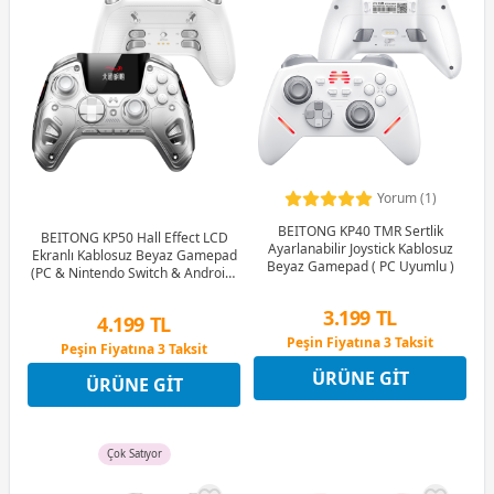
Yorum (1)
BEITONG KP40 TMR Sertlik
BEITONG KP50 Hall Effect LCD
Ayarlanabilir Joystick Kablosuz
Ekranlı Kablosuz Beyaz Gamepad
Beyaz Gamepad ( PC Uyumlu )
(PC & Nintendo Switch & Android/
İOS Uyumlu)
3.199 TL
4.199 TL
Peşin Fiyatına 3 Taksit
Peşin Fiyatına 3 Taksit
9 Ay x 444 TL taksitle
9 Ay x 583 TL taksitle
ÜRÜNE GIT
Peşin Fiyatına 3 Taksit
ÜRÜNE GIT
Peşin Fiyatına 3 Taksit
Çok Satıyor