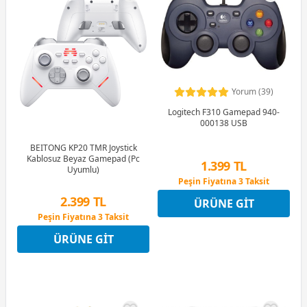
Yorum (39)
Logitech F310 Gamepad 940-
000138 USB
BEITONG KP20 TMR Joystick
Kablosuz Beyaz Gamepad (Pc
1.399 TL
Uyumlu)
Peşin Fiyatına 3 Taksit
9 Ay x 194 TL taksitle
2.399 TL
ÜRÜNE GIT
Peşin Fiyatına 3 Taksit
Peşin Fiyatına 3 Taksit
9 Ay x 333 TL taksitle
ÜRÜNE GIT
Peşin Fiyatına 3 Taksit