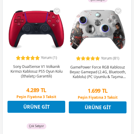
Yorum (1)
Yorum (81)
Sony DualSense V1 Volkanik
GamePower Force RGB Kablosuz
Kırmızı Kablosuz PS5 Oyun Kolu
Beyaz Gamepad (2.4G, Bluetooth,
(İthalatçı Garantili)
Kablolu) (PC Uyumlu & Taşıma
Çantası Hediyeli)
4.289 TL
1.699 TL
Peşin Fiyatına 3 Taksit
Peşin Fiyatına 3 Taksit
9 Ay x 595 TL taksitle
9 Ay x 236 TL taksitle
ÜRÜNE GIT
ÜRÜNE GIT
Peşin Fiyatına 3 Taksit
Peşin Fiyatına 3 Taksit
Çok Satıyor