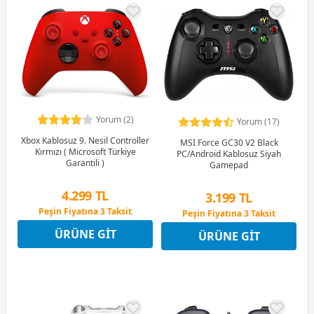
Yorum (2)
Yorum (17)
Xbox Kablosuz 9. Nesil Controller
MSI Force GC30 V2 Black
Kırmızı ( Microsoft Türkiye
PC/Android Kablosuz Siyah
Garantili )
Gamepad
4.299 TL
3.199 TL
Peşin Fiyatına 3 Taksit
Peşin Fiyatına 3 Taksit
9 Ay x 597 TL taksitle
9 Ay x 444 TL taksitle
ÜRÜNE GIT
Peşin Fiyatına 3 Taksit
ÜRÜNE GIT
Peşin Fiyatına 3 Taksit