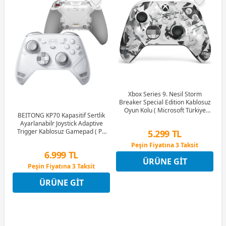
Xbox Series 9. Nesil Storm
Breaker Special Edition Kablosuz
Oyun Kolu ( Microsoft Türkiye
BEITONG KP70 Kapasitif Sertlik
Garantili )
Ayarlanabilr Joystick Adaptive
Trigger Kablosuz Gamepad ( PC
5.299 TL
Uyumlu )
Peşin Fiyatına 3 Taksit
6.999 TL
9 Ay x 736 TL taksitle
ÜRÜNE GIT
Peşin Fiyatına 3 Taksit
Peşin Fiyatına 3 Taksit
9 Ay x 972 TL taksitle
ÜRÜNE GIT
Peşin Fiyatına 3 Taksit