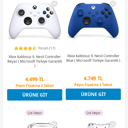
Yorum (17)
Xbox Kablosuz 9. Nesil Controller
Xbox Kablosuz 9. Nesil Controller
Blue ( Microsoft Türkiye Garantili )
Beyaz ( Microsoft Türkiye Garantili
)
4.749 TL
4.499 TL
Peşin Fiyatına 3 Taksit
Peşin Fiyatına 3 Taksit
9 Ay x 659 TL taksitle
9 Ay x 625 TL taksitle
ÜRÜNE GIT
Peşin Fiyatına 3 Taksit
ÜRÜNE GIT
Peşin Fiyatına 3 Taksit
Çok Satıyor
Çok Satıyor