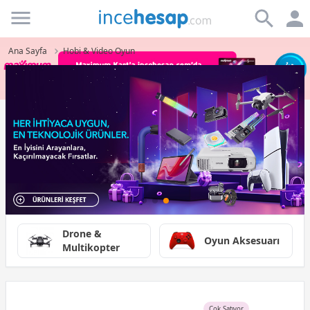
Incehesap
Ana Sayfa
Hobi & Video Oyun
Drone &
Oyun Aksesuarı
Multikopter
Çok Satıyor