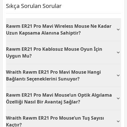
Sıkça Sorulan Sorular
Rawm ER21 Pro Mavi Wireless Mouse Ne Kadar
Uzun Kapsama Alanına Sahiptir?
Rawm ER21 Pro Mavi Wireless Mouse, kablosuz
Rawm ER21 Pro Kablosuz Mouse Oyun İçin
bağlantı ile sınırlı alanlarda rahatça kullanılabilir.
Tipik bir kablosuz mouse'a uygun olarak yaklaşık 10
Uygun Mu?
metreye kadar etkili kapsama alanı sunar, böylece
geniş bir hareket alanı elde edersiniz.
Evet, Rawm ER21 Pro Mavi Wireless Mouse, oyun
Wraith Rawm ER21 Pro Mavi Mouse Hangi
deneyimi düşünülerek tasarlanmış, 5 tuşu ve optik
algılayıcısıyla hassas ve hızlı tepki süresi sunar. Bu
Bağlantı Seçeneklerini Sunuyor?
özellikler sayesinde daha etkili bir oyun performansı
elde edebilirsiniz.
Wraith Rawm ER21 Pro Mavi Mouse, hem kablosuz
Rawm ER21 Pro Mavi Mouse’un Optik Algılama
hem de kablolu bağlantı seçenekleri sunarak esnek
kullanım imkanı sağlar. USB bağlantı arabirimi ile
Özelliği Nasıl Bir Avantaj Sağlar?
bilgisayarınıza kolayca bağlayabilir ve kesintisiz bir
kullanıcı deneyimi yaşayabilirsiniz.
Rawm ER21 Pro Mavi Mouse’un optik algılama
Wraith Rawm ER21 Pro Mouse’un Tuş Sayısı
özelliği, pürüzsüz ve hassas izleme sağlar. Bu özellik,
özellikle oyun ve tasarım uygulamalarında hassas
Kaçtır?