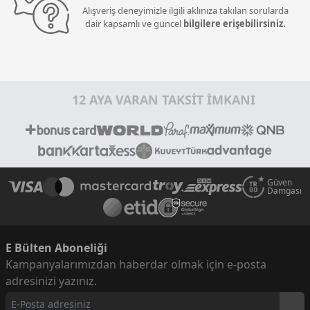
Alışveriş deneyimizle ilgili aklınıza takılan sorularda
dair kapsamlı ve güncel
bilgilere erişebilirsiniz.
12 AYA VARAN TAKSİT İMKANI
Güven
Damgası
E Bülten Aboneliği
Kampanyalarımızdan haberdar olmak için e-posta
adresinizi yazınız.