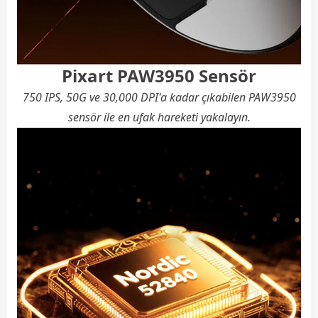
Pixart PAW3950 Sensör
750 IPS, 50G ve 30,000 DPI'a kadar çıkabilen PAW3950
sensör ile en ufak hareketi yakalayın.