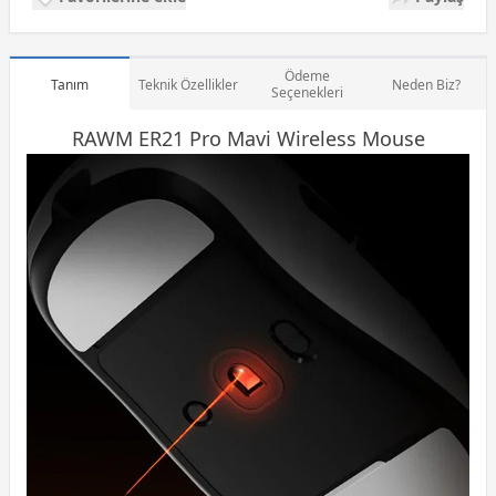
Ödeme
Tanım
Teknik Özellikler
Neden Biz?
Seçenekleri
RAWM ER21 Pro Mavi Wireless
Mouse