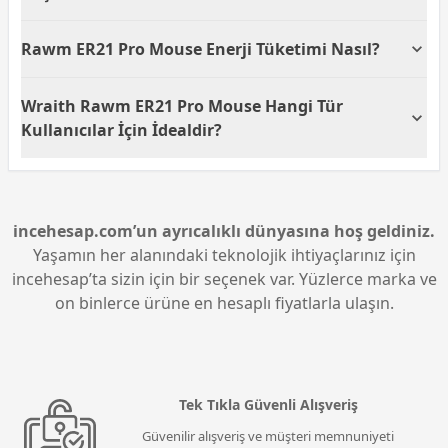
hareketlerin gerekli olduğu durumlarda kullanıcılara
büyük bir avantaj sunar.
Wraith Rawm ER21 Pro Mavi Wireless Mouse,
Rawm ER21 Pro Mouse Enerji Tüketimi Nasıl?
toplamda 5 tuşla donatılmıştır. Bu ekstra tuşlar,
kullanıcıların internet tarayıcılarını ve uygulamalarını
Rawm ER21 Pro Mavi Wireless Mouse, enerji
daha verimli kullanmasına yardımcı olur.
Wraith Rawm ER21 Pro Mouse Hangi Tür
tasarruflu tasarımıyla uzun pil ömrü sunar. Bu
sayede, pil değiştirme sıklığını azaltarak uzun süreli
Kullanıcılar İçin İdealdir?
kullanım imkanı sağlar.
Wraith Rawm ER21 Pro Mouse, hem oyun tutkunları
hem de günlük kullanıcılar için ideal bir seçimdir.
Kablolu ve kablosuz kullanım seçenekleri ile esneklik
sağlarken, optik algılayıcısı ve beş tuşu ile üstün bir
incehesap.com’un ayrıcalıklı dünyasına hoş geldiniz.
kullanıcı deneyimi sunar.
Yaşamın her alanındaki teknolojik ihtiyaçlarınız için
incehesap’ta sizin için bir seçenek var. Yüzlerce marka ve
on binlerce ürüne en hesaplı fiyatlarla ulaşın.
Tek Tıkla Güvenli Alışveriş
Güvenilir alışveriş ve müşteri memnuniyeti