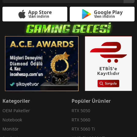
App Store
Google Play
'dan indirin
'den indirin
Kategoriler
Popüler Ürünler
OEM Paketler
RTX 5050
Notebook
RTX 5060
Monitör
RTX 5060 Ti