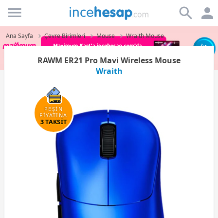
Incehesap
Ana Sayfa
Çevre Birimleri
Mouse
Wraith Mouse
RAWM ER21 Pro Mavi Wireless Mouse
Wraith
PEŞİN
FİYATINA
3 TAKSİT