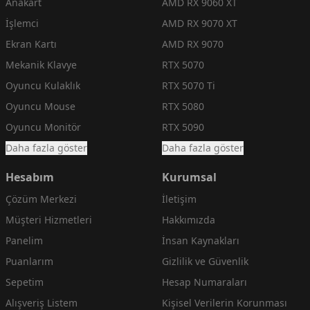
Anakart
AMD RX 9060 XT
İşlemci
AMD RX 9070 XT
Ekran Kartı
AMD RX 9070
Mekanik Klavye
RTX 5070
Oyuncu Kulaklık
RTX 5070 Ti
Oyuncu Mouse
RTX 5080
Oyuncu Monitör
RTX 5090
Daha fazla göster
Daha fazla göster
Hesabım
Kurumsal
Çözüm Merkezi
İletişim
Müşteri Hizmetleri
Hakkımızda
Panelim
İnsan Kaynakları
Puanlarım
Gizlilik ve Güvenlik
Sepetim
Hesap Numaraları
Alışveriş Listem
Kişisel Verilerin Korunması