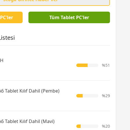
PC'ler
Tüm Tablet PC'ler
istesi
AH
%51
6 Tablet Kılıf Dahil (Pembe)
%29
 Tablet Kılıf Dahil (Mavi)
%20