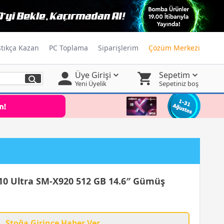
ştıkça Kazan
PC Toplama
Siparişlerim
Çözüm Merkezi
Üye Girişi
Sepetim
Yeni Üyelik
Sepetiniz boş
10 Ultra SM-X920 512 GB 14.6″ Gümüş
Stoğa Girince Haber Ver