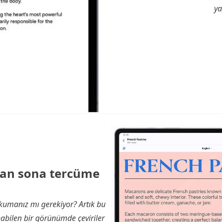
ya
tan sona tercüme
okumanız mı gerekiyor? Artık bu
ilen bir görünümde çeviriler