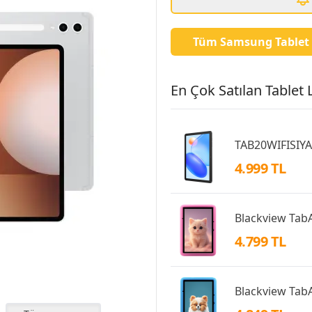
Tüm Samsung Tablet 
En Çok Satılan Tablet L
TAB20WIFISIY
4.999 TL
Blackview TabA
4.799 TL
Blackview TabA6