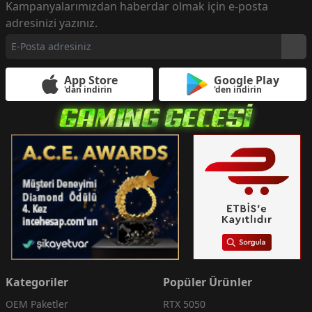
Kampanyalarımızdan haberdar olmak için e-posta
adresinizi yazınız.
App Store
Google Play
'dan indirin
'den indirin
Kategoriler
Popüler Ürünler
OEM Paketler
RTX 5050