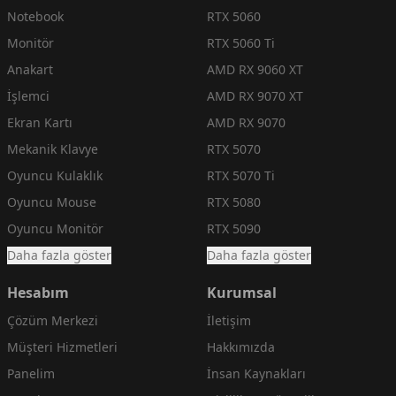
Notebook
RTX 5060
Monitör
RTX 5060 Ti
Anakart
AMD RX 9060 XT
İşlemci
AMD RX 9070 XT
Ekran Kartı
AMD RX 9070
Mekanik Klavye
RTX 5070
Oyuncu Kulaklık
RTX 5070 Ti
Oyuncu Mouse
RTX 5080
Oyuncu Monitör
RTX 5090
Daha fazla göster
Daha fazla göster
Hesabım
Kurumsal
Çözüm Merkezi
İletişim
Müşteri Hizmetleri
Hakkımızda
Panelim
İnsan Kaynakları