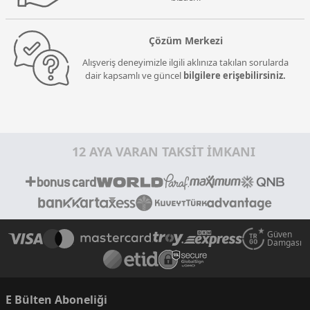
Çözüm Merkezi
Alışveriş deneyimizle ilgili aklınıza takılan sorularda
dair kapsamlı ve güncel
bilgilere erişebilirsiniz.
12 AYA VARAN TAKSİT İMKANI
Güven
Damgası
E Bülten Aboneliği