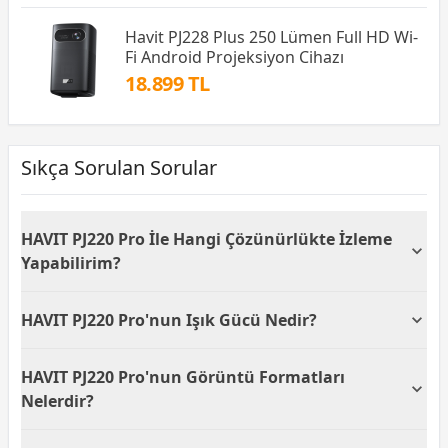
Havit PJ228 Plus 250 Lümen Full HD Wi-
Fi Android Projeksiyon Cihazı
18.899 TL
Sıkça Sorulan Sorular
HAVIT PJ220 Pro İle Hangi Çözünürlükte İzleme
Yapabilirim?
HAVIT PJ220 Pro projeksiyon cihazı, FullHD
HAVIT PJ220 Pro'nun Işık Gücü Nedir?
(1920x1080) çözünürlük sunarak net ve detaylı
görüntüler elde etmenizi sağlar. Bu özellik, özellikle
HAVIT PJ220 Pro, 150 ANSI Lümen parlaklık
ev sineması deneyimlerinizi zenginleştirir.
HAVIT PJ220 Pro'nun Görüntü Formatları
kapasitesine sahiptir. Bu, düşük ışık koşullarında net
ve canlı görüntüler sağlar ve ev sineması
Nelerdir?
ortamlarına uygundur.
Bu projeksiyon cihazı, doğal 16:9 ve desteklediği 4:3