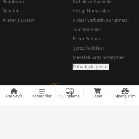
Puanlarım
Gizlilik ve Güvenlik
Sepetim
Hesap Numaraları
Alışveriş Listem
Kişisel Verilerin Korunması
Tüm Markalar
İşlem Rehberi
Çerez Politikası
Mesafeli Satış Sözleşmesi
Daha fazla göster
Ana Sayfa
Kategoriler
PC Toplama
Sepet
Siparişlerim
En Ucuz Teknoloji Fiyatlarını arayanlara incehesap.com
© 2008 - 2026
incehesap.com
Designed by
zendizayn.com