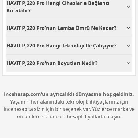
HAVIT PJ220 Pro Hangi Cihazlarla Bağlantı
görüntü formatlarıyla geniş bir uygulama
yelpazesine hitap eder. İster film izlerken ister
Kurabilir?
sunum yaparken uygun formatı seçebilirsiniz.
HAVIT PJ220 Pro, HDMI ve USB girişleri ile çeşitli
HAVIT PJ220 Pro'nun Lamba Ömrü Ne Kadar?
cihazlara kolayca bağlanabilir. Bu, bilgisayarlar, oyun
konsolları ve medya oynatıcıları gibi çok sayıda
Normal modda 30.000 saat, ekonomik modda ise
cihazla uyumlu olduğu anlamına gelir.
HAVIT PJ220 Pro Hangi Teknoloji İle Çalışıyor?
40.000 saat lamba ömrü sunan HAVIT PJ220 Pro,
uzun süre bakım gerektirmeden kullanmanıza
Bu projeksiyon cihazı LCD görüntü teknolojisi
olanak tanır.
HAVIT PJ220 Pro'nun Boyutları Nedir?
kullanır. LCD teknolojisi, renklerin canlı ve
görüntülerin net olmasını sağladığı için ev sineması
242.6x145x180 mm boyutlarına sahip olan HAVIT
uygulamalarında sıklıkla tercih edilir.
PJ220 Pro, taşınabilirlik açısından oldukça uygundur.
Kompakt tasarımı ile evde farklı mekanlarda rahatça
kullanılabilir.
incehesap.com’un ayrıcalıklı dünyasına hoş geldiniz.
Yaşamın her alanındaki teknolojik ihtiyaçlarınız için
incehesap’ta sizin için bir seçenek var. Yüzlerce marka ve
on binlerce ürüne en hesaplı fiyatlarla ulaşın.