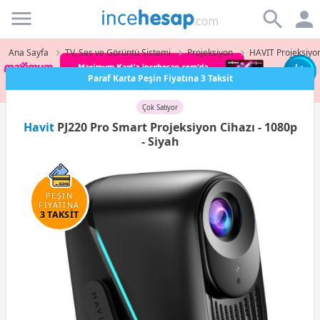
Incehesap
Ana Sayfa
TV, Ses ve Görüntü Sistemi
Projeksiyon
HAVIT Projeksiyo
Paraf Karta Peşin Fiyatına 3 Taksit
Çok Satıyor
Havit
PJ220 Pro Smart Projeksiyon Cihazı - 1080p
- Siyah
PEŞİN
FİYATINA
3 TAKSİT