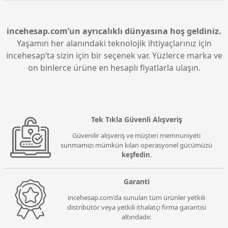
bir oyun deneyimi sağlar. Özellikle yoğun grafik ve
hassasiyet gerektiren oyunlarda güvenilir bir
performans sunar.
incehesap.com’un ayrıcalıklı dünyasına hoş geldiniz.
Yaşamın her alanındaki teknolojik ihtiyaçlarınız için
incehesap’ta sizin için bir seçenek var. Yüzlerce marka ve
on binlerce ürüne en hesaplı fiyatlarla ulaşın.
Tek Tıkla Güvenli Alışveriş
Güvenilir alışveriş ve müşteri memnuniyeti
sunmamızı mümkün kılan operasyonel gücümüzü
keşfedin
.
Garanti
incehesap.com'da sunulan tüm ürünler yetkili
distribütör veya yetkili ithalatçı firma garantisi
altındadır.