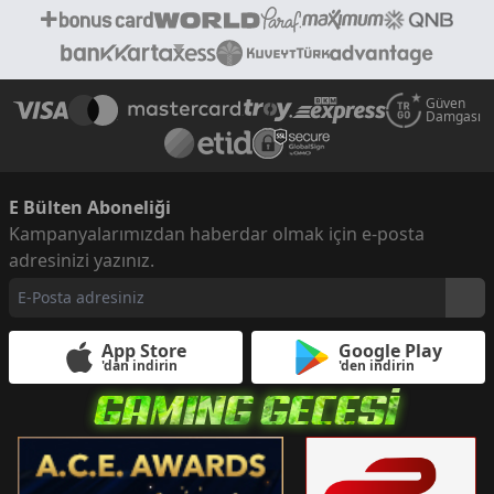
Güven
Damgası
E Bülten Aboneliği
Kampanyalarımızdan haberdar olmak için e-posta
adresinizi yazınız.
App Store
Google Play
'dan indirin
'den indirin