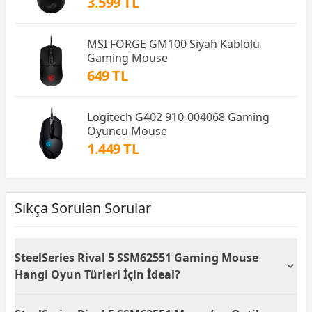
3.599 TL
MSI FORGE GM100 Siyah Kablolu
Gaming Mouse
649 TL
Logitech G402 910-004068 Gaming
Oyuncu Mouse
1.449 TL
Sıkça Sorulan Sorular
SteelSeries Rival 5 SSM62551 Gaming Mouse
Hangi Oyun Türleri İçin İdeal?
SteelSeries Rival 5 SSM62551 Gaming Mouse, 18000