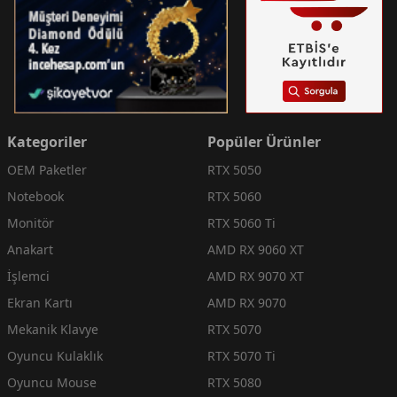
Kategoriler
Popüler Ürünler
OEM Paketler
RTX 5050
Notebook
RTX 5060
Monitör
RTX 5060 Ti
Anakart
AMD RX 9060 XT
İşlemci
AMD RX 9070 XT
Ekran Kartı
AMD RX 9070
Mekanik Klavye
RTX 5070
Oyuncu Kulaklık
RTX 5070 Ti
Oyuncu Mouse
RTX 5080