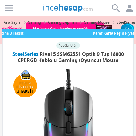
Incehesap
Ana Sayfa
Gaming
Gaming Ekipman
Gaming Mouse
SteelSerie
Paraf Karta Peşin Fiyatına 3 Taksit
Popüler Ürün
SteelSeries
Rival 5 SSM62551 Optik 9 Tuş 18000
CPI RGB Kablolu Gaming (Oyuncu) Mouse
PEŞİN
FİYATINA
3 TAKSİT