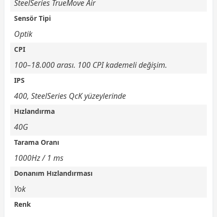
SteelSeries TrueMove Air
Sensör Tipi
Optik
CPI
100–18.000 arası. 100 CPI kademeli değişim.
IPS
400, SteelSeries QcK yüzeylerinde
Hızlandırma
40G
Tarama Oranı
1000Hz / 1 ms
Donanım Hızlandırması
Yok
Renk