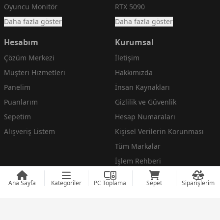
Oyuncu Monitör
RTX 5090
Daha fazla göster
Daha fazla göster
Hesabım
Kurumsal
Çözüm Merkezi
İletişim
Müşteri Hizmetleri
Hakkımızda
Panelim
İnsan Kaynakları
Puanlarım
Gizlilik ve Güvenlik
Sepetim
Hesap Numaraları
Alışveriş Listem
Kişisel Verilerin Korunması
Tüm Markalar
İşlem Rehberi
Çerez Politikası
Ana Sayfa
Kategoriler
PC Toplama
Sepet
Siparişlerim
Mesafeli Satış Sözleşmesi
Daha fazla göster