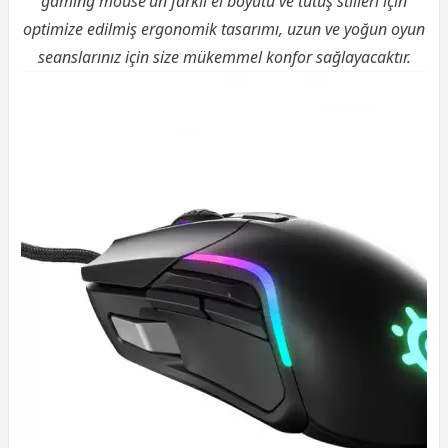
gaming mouse’un farklı el boyutu ve tutuş stilleri için
optimize edilmiş ergonomik tasarımı, uzun ve yoğun oyun
seanslarınız için size mükemmel konfor sağlayacaktır.