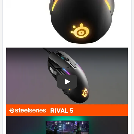
SteelSeries Rival 5 62551