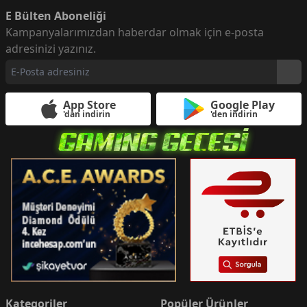
E Bülten Aboneliği
Kampanyalarımızdan haberdar olmak için e-posta
adresinizi yazınız.
App Store
Google Play
'dan indirin
'den indirin
Kategoriler
Popüler Ürünler