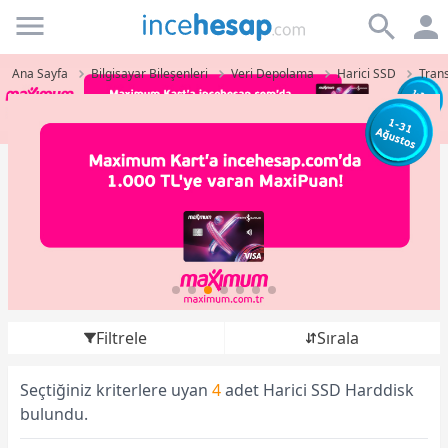
Incehesap
Ana Sayfa
Bilgisayar Bileşenleri
Veri Depolama
Harici SSD
Tran
Filtrele
Sırala
Seçtiğiniz kriterlere uyan
4
adet Harici SSD Harddisk
bulundu.