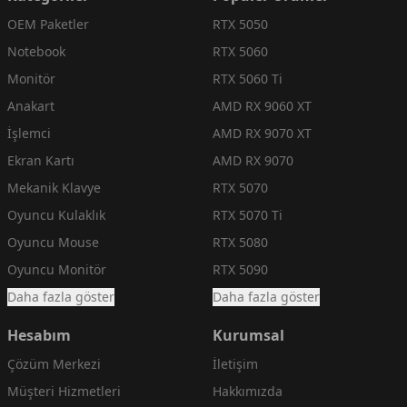
OEM Paketler
RTX 5050
Notebook
RTX 5060
Monitör
RTX 5060 Ti
Anakart
AMD RX 9060 XT
İşlemci
AMD RX 9070 XT
Ekran Kartı
AMD RX 9070
Mekanik Klavye
RTX 5070
Oyuncu Kulaklık
RTX 5070 Ti
Oyuncu Mouse
RTX 5080
Oyuncu Monitör
RTX 5090
Daha fazla göster
Daha fazla göster
Hesabım
Kurumsal
Çözüm Merkezi
İletişim
Müşteri Hizmetleri
Hakkımızda