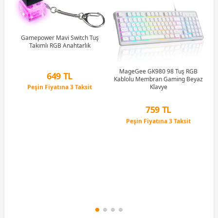
R5
u)
)
Gamepower Mavi Switch Tuş
Takımlı RGB Anahtarlık
Li
MageGee GK980 98 Tuş RGB
649 TL
Kablolu Membran Gaming Beyaz
Peşin Fiyatına 3 Taksit
Klavye
12 Ay x 76 TL taksitle
Peşin Fiyatına 3 Taksit
759 TL
Peşin Fiyatına 3 Taksit
12 Ay x 89 TL taksitle
Peşin Fiyatına 3 Taksit