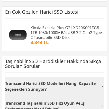
En Çok Gezilen Harici SSD Listesi
Kioxia Exceria Plus G2 LXD20K001TG8
1TB 1050/1000MB/s USB 3.2 Gen2 Type-
C Taşınabilir SSD Disk
8.849 TL
Taşınabilir SSD Harddiskler Hakkında Sıkça
Sorulan Sorular
Transcend Harici SSD Modelleri Hangi Kapasite
Seçenekleri Sunuyor?
Transcend harici SSD modelleri farklı depolama
Transcend Taşınabilir SSD Hızı Oyun Ve İş
ihtiyaçlarına uygun olarak 240 GB’tan 2 TB’a kadar
geniş kapasite seçenekleri sunar. Kullanıcılar günlük
Performansını Nasıl Etkiler?