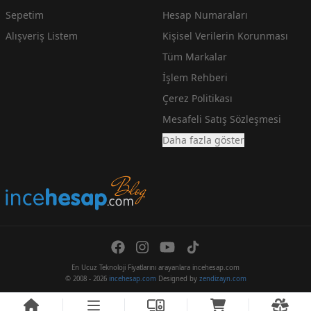
Sepetim
Hesap Numaraları
Alışveriş Listem
Kişisel Verilerin Korunması
Tüm Markalar
İşlem Rehberi
Çerez Politikası
Mesafeli Satış Sözleşmesi
Daha fazla göster
En Ucuz Teknoloji Fiyatlarını arayanlara incehesap.com
© 2008 - 2026
incehesap.com
Designed by
zendizayn.com