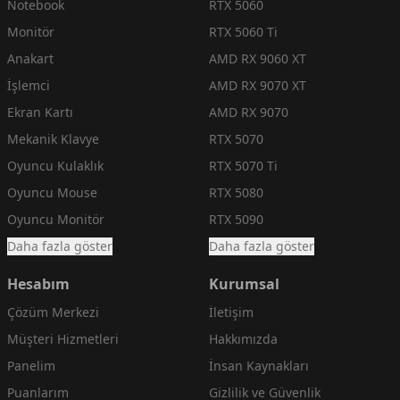
Notebook
RTX 5060
Monitör
RTX 5060 Ti
Anakart
AMD RX 9060 XT
İşlemci
AMD RX 9070 XT
Ekran Kartı
AMD RX 9070
Mekanik Klavye
RTX 5070
Oyuncu Kulaklık
RTX 5070 Ti
Oyuncu Mouse
RTX 5080
Oyuncu Monitör
RTX 5090
Daha fazla göster
Daha fazla göster
Hesabım
Kurumsal
Çözüm Merkezi
İletişim
Müşteri Hizmetleri
Hakkımızda
Panelim
İnsan Kaynakları
Puanlarım
Gizlilik ve Güvenlik