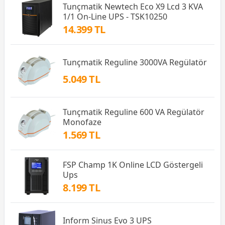
Tunçmatik Newtech Eco X9 Lcd 3 KVA
1/1 On-Line UPS - TSK10250
14.399 TL
Tunçmatik Reguline 3000VA Regülatör
5.049 TL
Tunçmatik Reguline 600 VA Regülatör
Monofaze
1.569 TL
FSP Champ 1K Online LCD Göstergeli
Ups
8.199 TL
Inform Sinus Evo 3 UPS