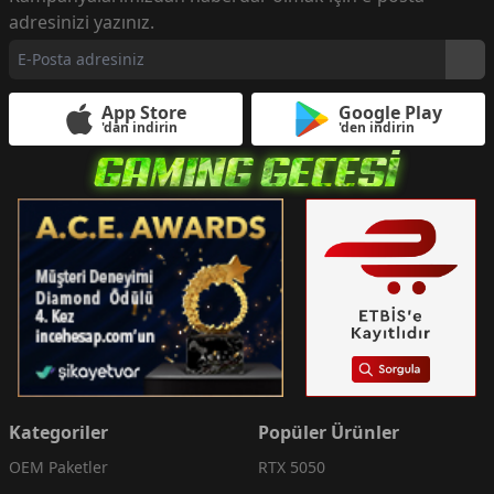
adresinizi yazınız.
App Store
Google Play
'dan indirin
'den indirin
Kategoriler
Popüler Ürünler
OEM Paketler
RTX 5050