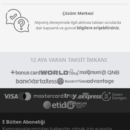
Çözüm Merkezi
Alışveriş deneyimizle ilgili aklınıza takılan sorularda
dair kapsamlı ve güncel
bilgilere erişebilirsiniz.
12 AYA VARAN TAKSİT İMKANI
Güven
Damgası
E Bülten Aboneliği
Kampanyalarımızdan haberdar olmak için e-posta