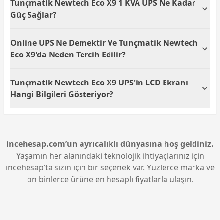
Tunçmatik Newtech Eco X9 1 KVA UPS Ne Kadar
tipiyle sürekli ve temiz bir enerji sağlar, bu da
elektronik cihazlarınızı dalgalanmalara karşı korur.
Güç Sağlar?
LCD ekranı ise kullanıcıya anlık durum bilgisi
sunarak UPS yönetimini kolaylaştırır.
Tunçmatik Newtech Eco X9 UPS, 1 KVA'lık güç
Online UPS Ne Demektir Ve Tunçmatik Newtech
kapasitesine sahiptir. Bu kapasite, ev veya küçük
ofislerdeki sayısal elektronik cihazların enerji
Eco X9'da Neden Tercih Edilir?
ihtiyaçlarını karşılamada yeterli bir seviyede aksiyon
alır.
Online UPS, elektrik kesintilerinde veya
Tunçmatik Newtech Eco X9 UPS'in LCD Ekranı
dalgalanmalarda kesintisiz güç sağlarken, aynı
zamanda şebeke elektriğinde meydana gelen
Hangi Bilgileri Gösteriyor?
problemlere karşı cihazlarınızı korur. Tunçmatik
Newtech Eco X9, bu özelliği ile güvenilir güç sunarak
Tunçmatik Newtech Eco X9 UPS'in LCD ekranı, cihazın
cihaz ömrünü uzatır.
çalışma durumu, pil seviyesi ve çıkış voltajı gibi
önemli bilgileri görüntüler. Bu sayede kullanıcılar,
UPS'in performansını ve durumunu kolayca
incehesap.com’un ayrıcalıklı dünyasına hoş geldiniz.
izleyebilir.
Yaşamın her alanındaki teknolojik ihtiyaçlarınız için
incehesap’ta sizin için bir seçenek var. Yüzlerce marka ve
on binlerce ürüne en hesaplı fiyatlarla ulaşın.