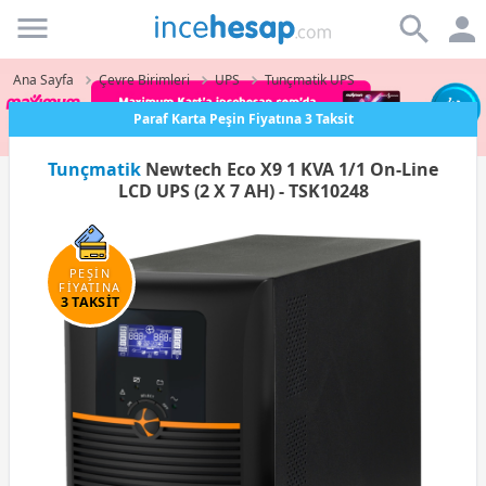
Incehesap
Ana Sayfa
Çevre Birimleri
UPS
Tunçmatik UPS
Paraf Karta Peşin Fiyatına 3 Taksit
Tunçmatik
Newtech Eco X9 1 KVA 1/1 On-Line
LCD UPS (2 X 7 AH) - TSK10248
PEŞİN
FİYATINA
3 TAKSİT