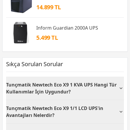
14.899 TL
Inform Guardian 2000A UPS
5.499 TL
Sıkça Sorulan Sorular
Tunçmatik Newtech Eco X9 1 KVA UPS Hangi Tür
Kullanımlar İçin Uygundur?
Tunçmatik Newtech Eco X9 1 KVA 1/1 On-Line LCD
Tunçmatik Newtech Eco X9 1/1 LCD UPS'in
UPS, kesintisiz ve güvenli enerji ihtiyacı duyulan
küçük ofisler ve ev kullanıcıları için idealdir. 1 KVA
Avantajları Nelerdir?
gücü sayesinde bilgisayar, modem veya yazıcı gibi
cihazlarla kullanım için uygundur.
Tunçmatik Newtech Eco X9 1/1 LCD UPS, online UPS