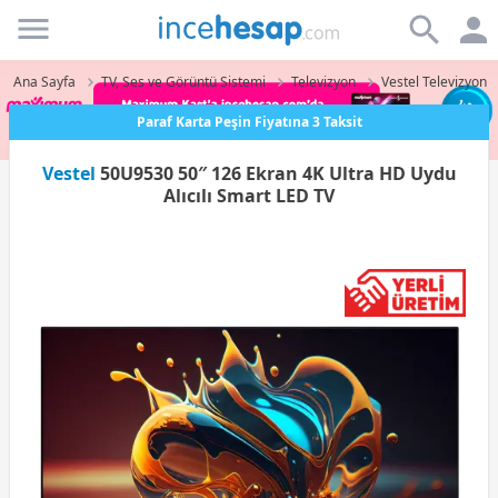
Incehesap
Ana Sayfa
TV, Ses ve Görüntü Sistemi
Televizyon
Vestel Televizyon
Paraf Karta Peşin Fiyatına 3 Taksit
Vestel
50U9530 50″ 126 Ekran 4K Ultra HD Uydu
Alıcılı Smart LED TV