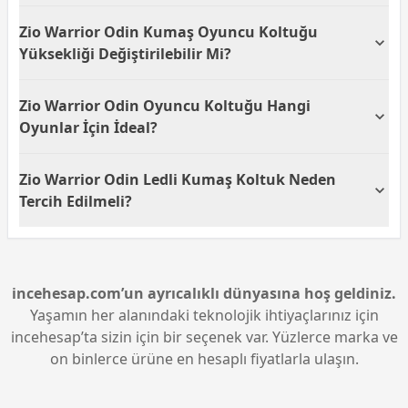
olur.
Evet, Zio Warrior Odin oyuncu koltuğunun sırt
Zio Warrior Odin Kumaş Oyuncu Koltuğu
yaslama tipi yatırılabilir özelliktedir. Bu özellik,
kullanıcıya dinlendirici bir oturum pozisyonu
Yüksekliği Değiştirilebilir Mi?
ayarlama imkanı sunarak konforu artırır.
Evet, Zio Warrior Odin kumaş oyuncu koltuğunun
Zio Warrior Odin Oyuncu Koltuğu Hangi
mekanizması yüksekliği ayarlanabilir özelliktedir. Bu,
farklı vücut tiplerine uygun kişisel oturum
Oyunlar İçin İdeal?
ayarlamaları yapabilmenizi sağlar.
Zio Warrior Odin oyuncu koltuğu, uygun ergonomisi
Zio Warrior Odin Ledli Kumaş Koltuk Neden
ve konforlu yapısı sayesinde uzun süreli oyun
oturumları için idealdir. FPS, MOBA veya strateji gibi
Tercih Edilmeli?
farklı oyun türlerinde rahatlıkla kullanılabilir.
Zio Warrior Odin ledli kumaş oyuncu koltuğu,
konforlu kumaş yüzeyi, ayarlanabilir mekanizmaları
ve 360 derece dönebilen yapısıyla dikkat çeker. Bu
özellikler, kullanıcıya hem oyun hem de günlük
incehesap.com’un ayrıcalıklı dünyasına hoş geldiniz.
kullanımlar için ideal bir çözüm sunar.
Yaşamın her alanındaki teknolojik ihtiyaçlarınız için
incehesap’ta sizin için bir seçenek var. Yüzlerce marka ve
on binlerce ürüne en hesaplı fiyatlarla ulaşın.