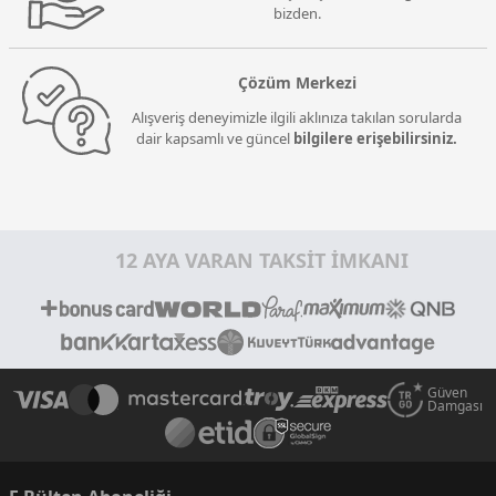
bizden.
Çözüm Merkezi
Alışveriş deneyimizle ilgili aklınıza takılan sorularda
dair kapsamlı ve güncel
bilgilere erişebilirsiniz.
12 AYA VARAN TAKSİT İMKANI
Güven
Damgası