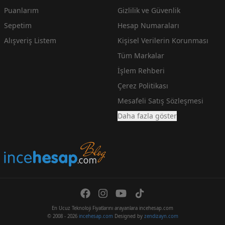
Puanlarım
Gizlilik ve Güvenlik
Sepetim
Hesap Numaraları
Alışveriş Listem
Kişisel Verilerin Korunması
Tüm Markalar
İşlem Rehberi
Çerez Politikası
Mesafeli Satış Sözleşmesi
Daha fazla göster
En Ucuz Teknoloji Fiyatlarını arayanlara incehesap.com
© 2008 - 2026
incehesap.com
Designed by
zendizayn.com