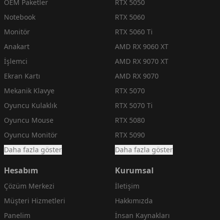
OEM Paketler
RTX 5050
Notebook
RTX 5060
Monitör
RTX 5060 Ti
Anakart
AMD RX 9060 XT
İşlemci
AMD RX 9070 XT
Ekran Kartı
AMD RX 9070
Mekanik Klavye
RTX 5070
Oyuncu Kulaklık
RTX 5070 Ti
Oyuncu Mouse
RTX 5080
Oyuncu Monitör
RTX 5090
Daha fazla göster
Daha fazla göster
Hesabım
Kurumsal
Çözüm Merkezi
İletişim
Müşteri Hizmetleri
Hakkımızda
Panelim
İnsan Kaynakları