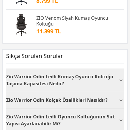
8.799 TL
ZIO Venom Siyah Kumaş Oyuncu
Koltuğu
11.399 TL
Sıkça Sorulan Sorular
Zio Warrior Odin Ledli Kumaş Oyuncu Koltuğu
Taşıma Kapasitesi Nedir?
Zio Warrior Odin Ledli Kumaş Oyuncu Koltuğu 120 -
Zio Warrior Odin Kolçak Özellikleri Nasıldır?
139 kg taşıma kapasitesine sahiptir. Bu, kullanıcıya
geniş bir konfor ve güvenlik aralığı sunarak geniş
Zio Warrior Odin koltuğunun 2D kolçak özelliği,
kitleler için uygun bir seçim olmasını sağlar.
Zio Warrior Odin Ledli Oyuncu Koltuğunun Sırt
kullanıcıya kolçakların yüksekliğini ve pozisyonunu
ayarlama imkanı tanır. Bu, uzun süreli oturumlarda
Yapısı Ayarlanabilir Mi?
bile bilek ve kol ergonomisini desteklemeye yardımcı