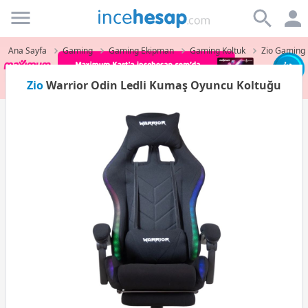
Incehesap
Ana Sayfa
Gaming
Gaming Ekipman
Gaming Koltuk
Zio Gaming 
Zio
Warrior Odin Ledli Kumaş Oyuncu Koltuğu