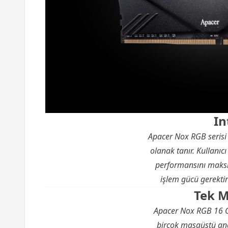
In
Apacer Nox RGB serisi 
olanak tanır. Kullanıc
performansını maksi
işlem gücü gerektir
Tek 
Apacer Nox RGB 16 G
birçok masaüstü ana