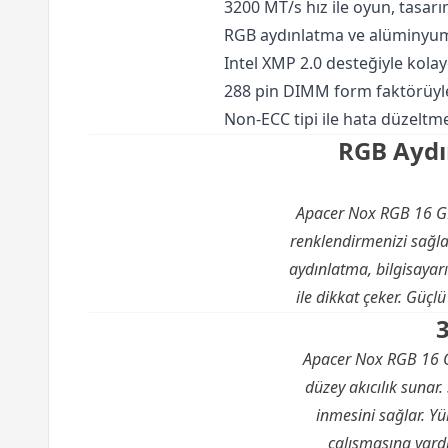
3200 MT/s hız ile oyun, tasar
RGB aydınlatma ve alüminyum k
Intel XMP 2.0 desteğiyle kolay
288 pin DIMM form faktörüyle
Non-ECC tipi ile hata düzeltm
RGB Aydın
Apacer Nox RGB 16 GB 
renklendirmenizi sağlar
aydınlatma, bilgisaya
ile dikkat çeker. Güçlü
Apacer Nox RGB 16 G
düzey akıcılık sunar.
inmesini sağlar. Yü
çalışmasına yardımc