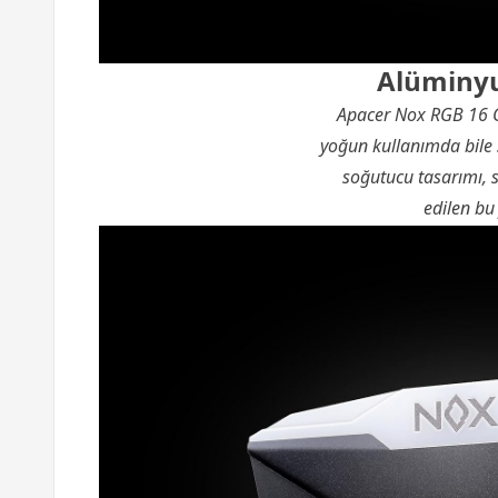
Alüminyu
Apacer Nox RGB 16 G
yoğun kullanımda bile 
soğutucu tasarımı, si
edilen bu