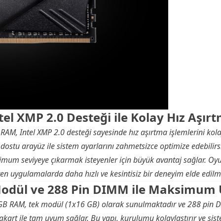
tel XMP 2.0 Desteği ile Kolay Hız Aşır
RAM, Intel XMP 2.0 desteği sayesinde hız aşırtma işlemlerini kol
ı dostu arayüz ile sistem ayarlarını zahmetsizce optimize edebilirsi
mum seviyeye çıkarmak isteyenler için büyük avantaj sağlar. Oyu
en uygulamalarda daha hızlı ve kesintisiz bir deneyim elde edilm
Modül ve 288 Pin DIMM ile Maksimum
B RAM, tek modül (1x16 GB) olarak sunulmaktadır ve 288 pin D
kart ile tam uyum sağlar. Bu yapı, kurulumu kolaylaştırır ve sis