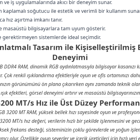
ım ve iş uygulamalarında akıcı bir deneyim sunar.
aplamalı soğutucu ile estetik ve verimli bir kullanım sunar
ca hız aşırtma imkanı tanır.
 masaüstü bilgisayarlara tam uyum gösterir.
e gerektirmeyen sistemlerde ideal seçimdir.
latmalı Tasarım ile Kişiselleştirilmiş 
Deneyimi
DDR4 RAM, dinamik RGB aydınlatmasıyla bilgisayar kasanızı kiş
. Çok renkli ışıklandırma efektleriyle oyun ve ofis ortamınızı daha
rınızın görünümünü ön plana çıkarırken aynı zamanda teknik ola
 ışık efektleri, görsel deneyimi artırır ve masaüstü bilgisayarınızın
3200 MT/s Hız ile Üst Düzey Performan
B 3200 MT RAM, yüksek bellek hızı sayesinde oyun ve profesyon
 3200 MT/s hız değeri, verilerin hızlı bir şekilde işlenmesini ve
ksek frekans desteği, sisteminizin çoklu görevlerde ve yoğun işl
ı olur. Özellikle oyun severler ve içerik üreticileri için hızlı veri e