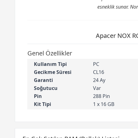
esneklik sunar. No
Apacer NOX RG
Genel Özellikler
Kullanım Tipi
PC
Gecikme Süresi
CL16
Garanti
24 Ay
Soğutucu
Var
Pin
288 Pin
Kit Tipi
1 x 16 GB