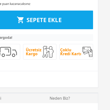
e puan kazanacaksınız
SEPETE EKLE
kargoda!
Ücretsiz
Çoklu
Kargo
Kredi Kartı
i
Neden Biz?