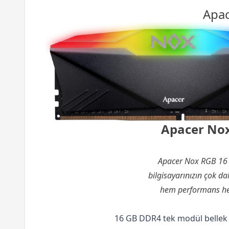
Apac
Apacer Nox
Apacer Nox RGB 1
bilgisayarınızın çok d
hem performans hem
16 GB DDR4 tek modül bellek 