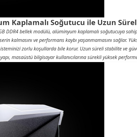
m Kaplamalı Soğutucu ile Uzun Süreli 
B DDR4 bellek modülü, alüminyum kaplamalı soğutucuya sahiptir
serin kalmasını ve performans kaybı yaşanmamasını sağlar. Yükse
steminizi zorlu koşullarda bile korur. Uzun süreli stabilite ve güve
 yapı, masaüstü bilgisayar kullanıcılarına sürekli yüksek perform