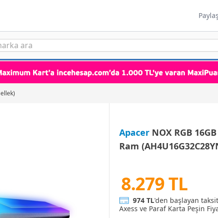
Payla
ellek)
Apacer
NOX RGB 16GB 
Ram (AH4U16G32C28Y
8.279 TL
974 TL
'den başlayan taksi
Axess ve Paraf Karta Peşin Fiya