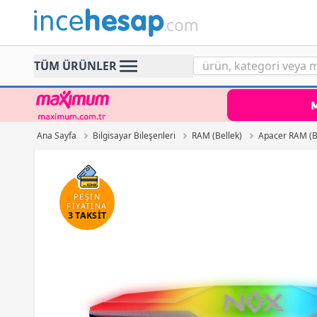
Incehesap
TÜM ÜRÜNLER
Ana Sayfa
Bilgisayar Bileşenleri
RAM (Bellek)
Apacer RAM (B
PEŞİN
FİYATINA
3 TAKSİT