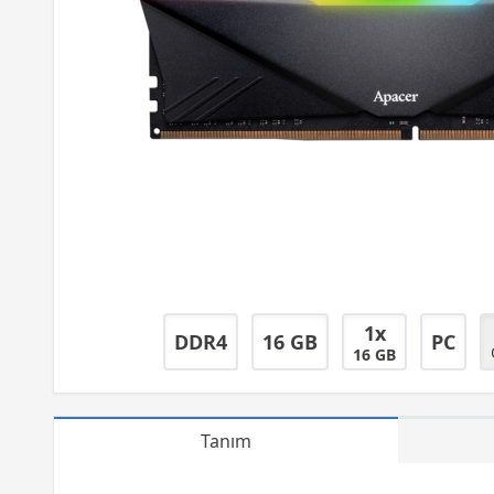
1x
DDR4
16 GB
PC
16 GB
Tanım