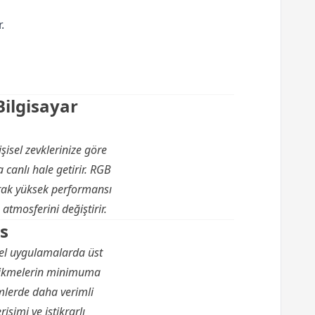
.
Bilgisayar
isel zevklerinize göre
 canlı hale getirir. RGB
rak yüksek performansı
 atmosferini değiştirir.
s
el uygulamalarda üst
 gecikmelerin minimuma
emlerde daha verimli
rişimi ve istikrarlı