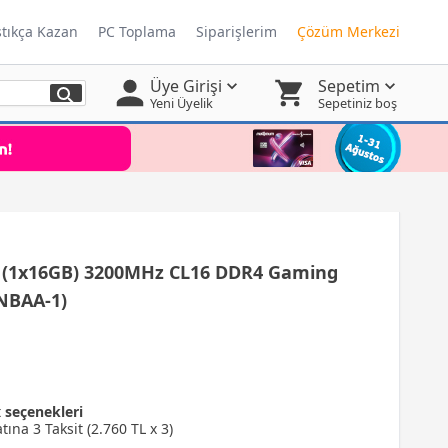
ştıkça Kazan
PC Toplama
Siparişlerim
Çözüm Merkezi
Üye Girişi
Sepetim
Yeni Üyelik
Sepetiniz boş
(1x16GB) 3200MHz CL16 DDR4 Gaming
NBAA-1)
t
seçenekleri
tına 3 Taksit (2.760 TL x 3)