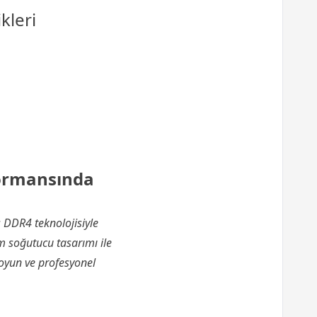
kleri
formansında
ş DDR4 teknolojisiyle
m soğutucu tasarımı ile
oyun ve profesyonel