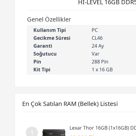
HI-LEVEL 16GB DDR5
Genel Özellikler
Kullanım Tipi
PC
Gecikme Süresi
CL46
Garanti
24 Ay
Soğutucu
Var
Pin
288 Pin
Kit Tipi
1 x 16 GB
En Çok Satılan RAM (Bellek) Listesi
Lexar Thor 16GB (1x16GB) 
1