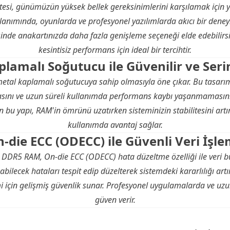
esi, günümüzün yüksek bellek gereksinimlerini karşılamak için ye
anımında, oyunlarda ve profesyonel yazılımlarda akıcı bir dene
inde anakartınızda daha fazla genişleme seçeneği elde edebilirsi
kesintisiz performans için ideal bir tercihtir.
lamalı Soğutucu ile Güvenilir ve Ser
metal kaplamalı soğutucuya sahip olmasıyla öne çıkar. Bu tasarım
ını ve uzun süreli kullanımda performans kaybı yaşanmamasını s
an bu yapı, RAM'in ömrünü uzatırken sisteminizin stabilitesini artır
kullanımda avantaj sağlar.
-die ECC (ODECC) ile Güvenli Veri İşl
B DDR5 RAM, On-die ECC (ODECC) hata düzeltme özelliği ile veri 
şabilecek hataları tespit edip düzelterek sistemdeki kararlılığı artı
mi için gelişmiş güvenlik sunar. Profesyonel uygulamalarda ve uzu
güven verir.