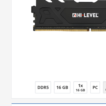
1x
DDR5
16 GB
PC
16 GB