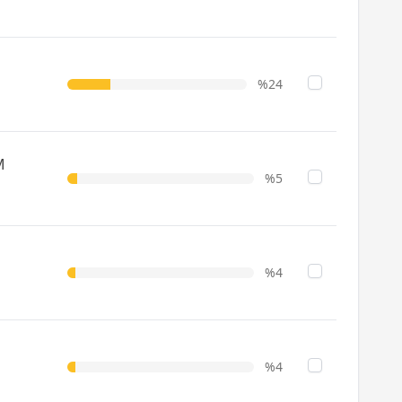
%24
M
%5
%4
%4