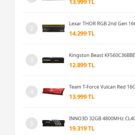
13.999 TL
Lexar THOR RGB 2nd Gen 16
2
14.299 TL
Kingston Beast KF560C36BB
3
12.899 TL
Team T-Force Vulcan Red 1
4
13.999 TL
INNO3D 32GB 4800MHz CL4
5
19.319 TL