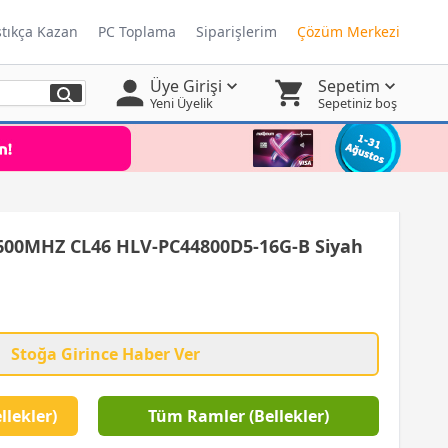
ştıkça Kazan
PC Toplama
Siparişlerim
Çözüm Merkezi
Üye Girişi
Sepetim
Yeni Üyelik
Sepetiniz boş
600MHZ CL46 HLV-PC44800D5-16G-B Siyah
Stoğa Girince Haber Ver
llekler)
Tüm Ramler (Bellekler)