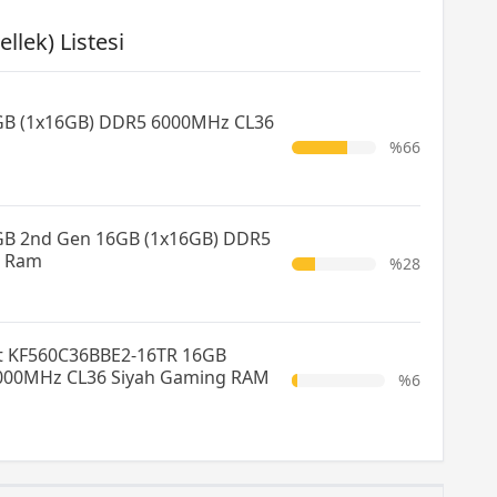
llek) Listesi
GB (1x16GB) DDR5 6000MHz CL36
%66
GB 2nd Gen 16GB (1x16GB) DDR5
6 Ram
%28
t KF560C36BBE2-16TR 16GB
6000MHz CL36 Siyah Gaming RAM
%6