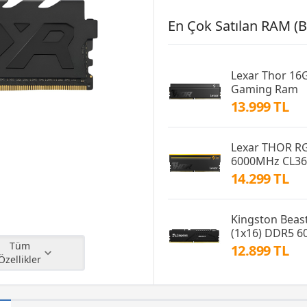
En Çok Satılan RAM (Be
Lexar Thor 16
Gaming Ram
13.999 TL
Lexar THOR R
6000MHz CL3
14.299 TL
Kingston Beas
(1x16) DDR5 
Tüm
12.899 TL
Özellikler