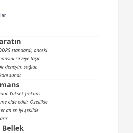
ar.
Yaratın
 DDR5 standardı, önceki
ansını zirveye taşır.
bir deneyim sağlar.
kanı sunar.
ormans
dür. Yüksek frekans
e elde edilir. Özellikle
er an en iyi şekilde
arır.
 Bellek