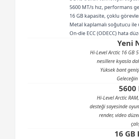
5600 MT/s hız, performans ge
16 GB kapasite, çoklu görevle
Metal kaplamalı soğutucu ile u
On-die ECC (ODECC) hata düzelt
Yeni N
Hi-Level Arctic 16 GB 
nesillere kıyasla da
Yüksek bant genişl
Geleceğin 
5600 
Hi-Level Arctic RA
desteği sayesinde oyunl
render, video düzen
çalı
16 GB 