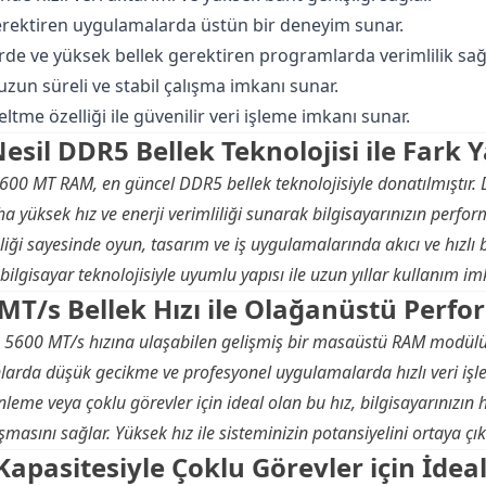
rektiren uygulamalarda üstün bir deneyim sunar.
rde ve yüksek bellek gerektiren programlarda verimlilik sağl
zun süreli ve stabil çalışma imkanı sunar.
me özelliği ile güvenilir veri işleme imkanı sunar.
esil DDR5 Bellek Teknolojisi ile Fark 
5600 MT RAM, en güncel DDR5 bellek teknolojisiyle donatılmıştır.
ha yüksek hız ve enerji verimliliği sunarak bilgisayarınızın perform
iği sayesinde oyun, tasarım ve iş uygulamalarında akıcı ve hızlı 
bilgisayar teknolojisiyle uyumlu yapısı ile uzun yıllar kullanım im
MT/s Bellek Hızı ile Olağanüstü Perf
M, 5600 MT/s hızına ulaşabilen gelişmiş bir masaüstü RAM modülü
arda düşük gecikme ve profesyonel uygulamalarda hızlı veri işlem
leme veya çoklu görevler için ideal olan bu hız, bilgisayarınızın h
şmasını sağlar. Yüksek hız ile sisteminizin potansiyelini ortaya çık
Kapasitesiyle Çoklu Görevler için İdeal