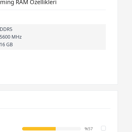
ing RAM Özellikleri
DDR5
5600 MHz
16 GB
%57