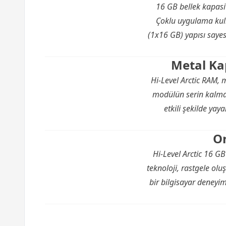
16 GB bellek kapasit
Çoklu uygulama kull
(1x16 GB) yapısı sayes
Metal Kap
Hi-Level Arctic RAM, 
modülün serin kalmas
etkili şekilde yay
On
Hi-Level Arctic 16 G
teknoloji, rastgele olu
bir bilgisayar deneyi