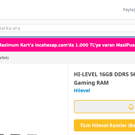
Payla
ellek)
HI-LEVEL 16GB DDR5 5
Gaming RAM
Hilevel
Tüm Hilevel Ramler (Be