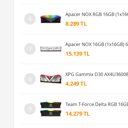
Apacer NOX RGB 16GB (1x1
6
8.289 TL
Apacer NOX 16GB (1x16GB)
7
15.139 TL
XPG Gammix D30 AX4U3600
8
4.249 TL
Team T-Force Delta RGB 16
9
14.279 TL