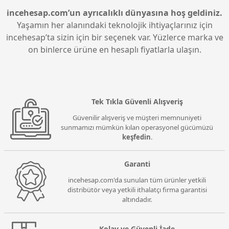
modern çevre birimlerinin sorunsuz bir şekilde
bağlanabilmesine olanak tanır.
incehesap.com’un ayrıcalıklı dünyasına hoş geldiniz.
Yaşamın her alanındaki teknolojik ihtiyaçlarınız için
incehesap’ta sizin için bir seçenek var. Yüzlerce marka ve
on binlerce ürüne en hesaplı fiyatlarla ulaşın.
Tek Tıkla Güvenli Alışveriş
Güvenilir alışveriş ve müşteri memnuniyeti
sunmamızı mümkün kılan operasyonel gücümüzü
keşfedin
.
Garanti
incehesap.com'da sunulan tüm ürünler yetkili
distribütör veya yetkili ithalatçı firma garantisi
altındadır.
Kolay ve Güvenli İade