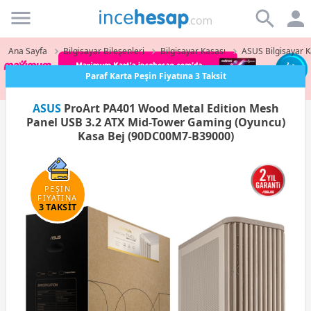
Incehesap
Ana Sayfa
Bilgisayar Bileşenleri
Bilgisayar Kasası
ASUS Bilgisayar K
Paraf Karta Peşin Fiyatına 3 Taksit
ASUS
ProArt PA401 Wood Metal Edition Mesh
Panel USB 3.2 ATX Mid-Tower Gaming (Oyuncu)
Kasa Bej (90DC00M7-B39000)
PEŞİN
FİYATINA
3 TAKSİT