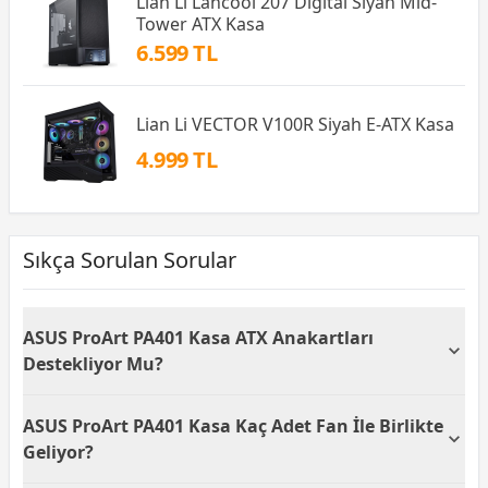
Lian Li Lancool 207 Digital Siyah Mid-
Tower ATX Kasa
6.599 TL
Lian Li VECTOR V100R Siyah E-ATX Kasa
4.999 TL
Sıkça Sorulan Sorular
ASUS ProArt PA401 Kasa ATX Anakartları
Destekliyor Mu?
Evet, ASUS ProArt PA401 Wood Metal Edition Kasa
ASUS ProArt PA401 Kasa Kaç Adet Fan İle Birlikte
ATX anakartlarını desteklemektedir. Bu özellik,
kullanıcıların geniş bir anakart yelpazesine uygunluk
Geliyor?
sağlamasına olanak tanır ve sistemlerini kolayca