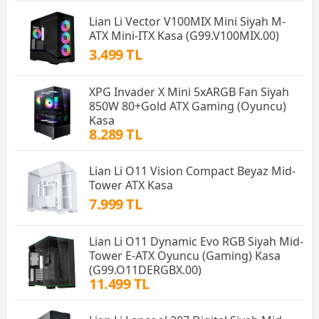
Lian Li Vector V100MIX Mini Siyah M-
ATX Mini-ITX Kasa (G99.V100MIX.00)
3.499 TL
XPG Invader X Mini 5xARGB Fan Siyah
850W 80+Gold ATX Gaming (Oyuncu)
Kasa
8.289 TL
Lian Li O11 Vision Compact Beyaz Mid-
Tower ATX Kasa
7.999 TL
Lian Li O11 Dynamic Evo RGB Siyah Mid-
Tower E-ATX Oyuncu (Gaming) Kasa
(G99.O11DERGBX.00)
11.499 TL